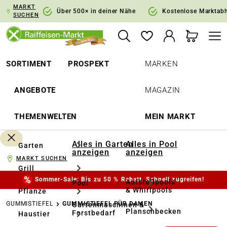
MARKT
springen
Zur Hauptnavigation springen
Über 500× in deiner Nähe
Kostenlose Marktab
SUCHEN
SORTIMENT
PROSPEKT
MARKEN
ANGEBOTE
MAGAZIN
THEMENWELTEN
MEIN MARKT
Alles in Garten
Alles in Pool
Garten
anzeigen
anzeigen
MARKT SUCHEN
Grill
Sommer-Sale: Bis zu 50 % Rabatt. Schnell zugreifen!
Aufstellpools
Pool
& Whirlpools
Pflanze
GUMMISTIEFEL
GUMMISTIEFEL FÜR DAMEN
Gartenmaschinen &
Planschbecken
Forstbedarf
Haustier