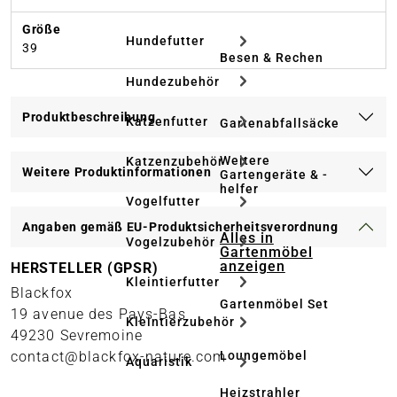
Größe
Hundefutter
39
Besen & Rechen
Hundezubehör
Produktbeschreibung
Katzenfutter
Gartenabfallsäcke
Weitere
Katzenzubehör
Weitere Produktinformationen
Gartengeräte & -
helfer
Vogelfutter
Angaben gemäß EU-Produktsicherheitsverordnung
Alles in
Vogelzubehör
Gartenmöbel
anzeigen
HERSTELLER (GPSR)
Kleintierfutter
Blackfox
Gartenmöbel Set
19 avenue des Pays-Bas
Kleintierzubehör
49230 Sevremoine
Loungemöbel
contact@blackfox-nature.com
Aquaristik
Heizstrahler