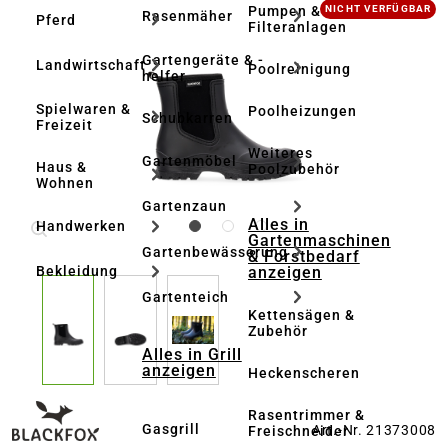
Bildergalerie überspringen
Pumpen &
NICHT VERFÜGBAR
Rasenmäher
Pferd
Filteranlagen
Gartengeräte & -
Landwirtschaft
Poolreinigung
helfer
Spielwaren &
Poolheizungen
Schubkarren
Freizeit
Weiteres
Gartenmöbel
Haus &
Poolzubehör
Wohnen
Gartenzaun
Alles in
Handwerken
Gartenmaschinen
Gartenbewässerung
& Forstbedarf
anzeigen
Bekleidung
Gartenteich
Kettensägen &
Zubehör
Alles in Grill
anzeigen
Heckenscheren
Rasentrimmer &
Gasgrill
Art.-Nr. 21373008
Freischneider