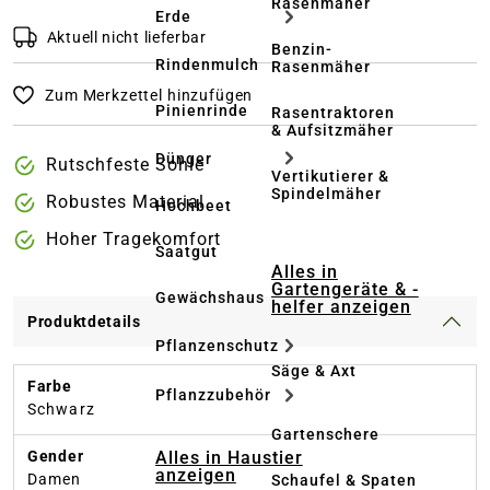
Rasenmäher
Erde
Aktuell nicht lieferbar
Benzin-
Rindenmulch
Rasenmäher
Zum Merkzettel hinzufügen
Pinienrinde
Rasentraktoren
& Aufsitzmäher
Dünger
Rutschfeste Sohle
Vertikutierer &
Spindelmäher
Robustes Material
Hochbeet
Hoher Tragekomfort
Saatgut
Alles in
Gartengeräte & -
Gewächshaus
helfer anzeigen
Produktdetails
Pflanzenschutz
Säge & Axt
Farbe
Pflanzzubehör
Schwarz
Gartenschere
Alles in Haustier
Gender
anzeigen
Damen
Schaufel & Spaten