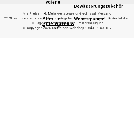
Hygiene
Bewässerungszubehör
Alle Preise inkl. Mehrwertsteuer und ggf. zzgl. Versand
Alles in
Wasserpumpe
** Streichpreis entspricht dem niedrigsten Gesamtpreis innerhalb der letzten
Spielwaren &
30 Tage vor Anwendung der Preisermäßigung
Freizeit
© Copyright 2026 Raiffeisen Webshop GmbH & Co. KG
Bewässerungssystem
anzeigen
Spielzeug
Alles in
Gartenteich
anzeigen
Spielhäuser
Teichfischfutter
Wasserspielzeug
Teichpflege
Kinderfahrzeuge
Teichzubehör
Ballsport
Tretroller &
Alles in
Inlineskates
Grillzubehör
anzeigen
Sandkästen