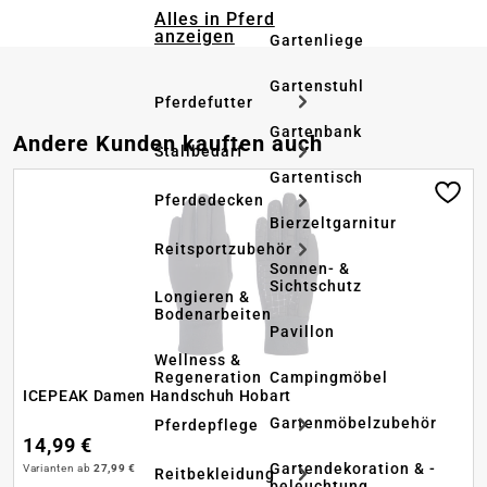
Alles in Pferd
anzeigen
Gartenliege
Gartenstuhl
Pferdefutter
Gartenbank
Produktgalerie überspringen
Andere Kunden kauften auch
Stallbedarf
Gartentisch
Pferdedecken
Bierzeltgarnitur
Reitsportzubehör
Sonnen- &
Sichtschutz
Longieren &
Bodenarbeiten
Pavillon
Wellness &
Regeneration
Campingmöbel
ICEPEAK Damen Handschuh Hobart
Gartenmöbelzubehör
Pferdepflege
14,99 €
Gartendekoration & -
Varianten ab
27,99 €
Reitbekleidung
beleuchtung