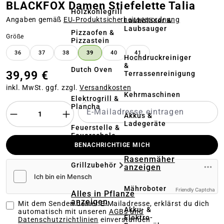
BLACKFOX Damen Stiefelette Talia
Holzkohlegrill
Angaben gemäß
EU‑Produktsicherheitsverordnung
Laubbläser &
Laubsauger
Pizzaofen &
auswählen
Größe
Pizzastein
36
37
38
39
40
41
Hochdruckreiniger
&
Dutch Oven
39,99 €
Terrassenreinigung
inkl. MwSt. ggf. zzgl.
Versandkosten
Kehrmaschinen
Elektrogrill &
Plancha
Akkus &
Ladegeräte
Feuerstelle &
Feuerschale
BENACHRICHTIGE MICH
Alles in
Rasenmäher
Grillzubehör
anzeigen
Mähroboter
Friendly Captcha
Alles in Pflanze
anzeigen
Mit dem Senden deiner E-Mailadresse, erklärst du dich
Akku- &
automatisch mit unseren
AGBs und
Elektro-
Datenschutzrichtlinien
einverstanden