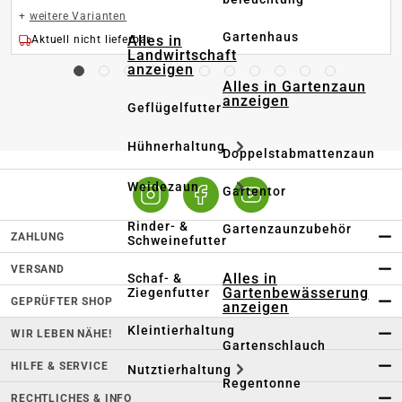
+
weitere Varianten
Gartenhaus
Alles in
Aktuell nicht lieferbar
Landwirtschaft
anzeigen
Alles in Gartenzaun
anzeigen
Geflügelfutter
Hühnerhaltung
Doppelstabmattenzaun
Weidezaun
Gartentor
Rinder- &
Gartenzaunzubehör
ZAHLUNG
Schweinefutter
VERSAND
Alles in
Schaf- &
Gartenbewässerung
Ziegenfutter
GEPRÜFTER SHOP
anzeigen
Kleintierhaltung
WIR LEBEN NÄHE!
Gartenschlauch
HILFE & SERVICE
Nutztierhaltung
Regentonne
RECHTLICHES & INFO