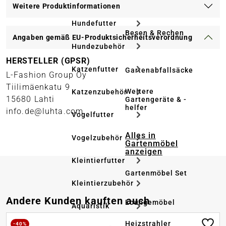
Weitere Produktinformationen
Hundefutter
Besen & Rechen
Angaben gemäß EU-Produktsicherheitsverordnung
Hundezubehör
HERSTELLER (GPSR)
Katzenfutter
Gartenabfallsäcke
L-Fashion Group Oy
Tiilimäenkatu 9
Weitere
Katzenzubehör
15680 Lahti
Gartengeräte & -
helfer
info.de@luhta.com
Vogelfutter
Alles in
Vogelzubehör
Gartenmöbel
anzeigen
Kleintierfutter
Gartenmöbel Set
Kleintierzubehör
Produktgalerie überspringen
Andere Kunden kauften auch
Loungemöbel
Aquaristik
Heizstrahler
-40%