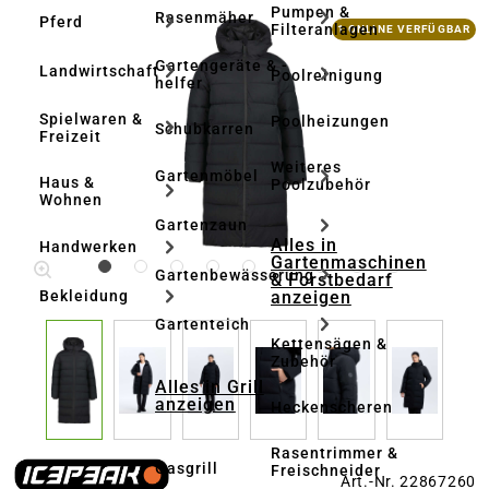
Pumpen &
Rasenmäher
Pferd
Bildergalerie überspringen
Filteranlagen
1 ONLINE VERFÜGBAR
Gartengeräte & -
Landwirtschaft
Poolreinigung
helfer
Spielwaren &
Poolheizungen
Schubkarren
Freizeit
Weiteres
Gartenmöbel
Haus &
Poolzubehör
Wohnen
Gartenzaun
Alles in
Handwerken
Gartenmaschinen
Gartenbewässerung
& Forstbedarf
anzeigen
Bekleidung
Gartenteich
Kettensägen &
Zubehör
Alles in Grill
anzeigen
Heckenscheren
Rasentrimmer &
Gasgrill
Freischneider
Art.-Nr. 22867260