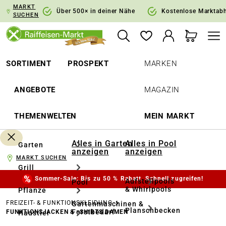
MARKT
springen
Zur Hauptnavigation springen
Über 500× in deiner Nähe
Kostenlose Marktab
SUCHEN
SORTIMENT
PROSPEKT
MARKEN
ANGEBOTE
MAGAZIN
THEMENWELTEN
MEIN MARKT
Alles in Garten
Alles in Pool
Garten
anzeigen
anzeigen
MARKT SUCHEN
Grill
Sommer-Sale: Bis zu 50 % Rabatt. Schnell zugreifen!
Aufstellpools
Pool
& Whirlpools
Pflanze
FREIZEIT- & FUNKTIONSKLEIDUNG
Gartenmaschinen &
Planschbecken
Forstbedarf
FUNKTIONSJACKEN & -SHIRTS DAMEN
Haustier