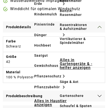
Wasserabweisend imprägniert
Rasenmäher
Erde
Winddicht für optimalen Windschutz
Benzin-
Rindenmulch
Rasenmäher
Pinienrinde
Rasentraktoren
Produktdetails
& Aufsitzmäher
Dünger
Vertikutierer &
Farbe
Spindelmäher
Hochbeet
Schwarz
Saatgut
Größe
Alles in
42
Gartengeräte & -
Gewächshaus
helfer anzeigen
Material
Pflanzenschutz
100 % Polyester
Säge & Axt
Pflanzzubehör
Gartenschere
Produktbeschreibung
Alles in Haustier
anzeigen
Schaufel & Spaten