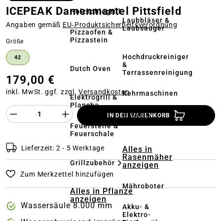
ICEPEAK Damenmantel Pittsfield
Holzkohlegrill
Laubbläser &
Angaben gemäß
EU‑Produktsicherheitsverordnung
Laubsauger
Pizzaofen &
Pizzastein
auswählen
Größe
Hochdruckreiniger
42
&
Dutch Oven
Terrassenreinigung
179,00 €
inkl. MwSt. ggf. zzgl.
Versandkosten
Kehrmaschinen
Elektrogrill &
Plancha
Produkt Anzahl des Produktes "%product%
Akkus &
IN DEN WARENKORB
Ladegeräte
Feuerstelle &
Feuerschale
Lieferzeit: 2 - 5 Werktage
Alles in
Rasenmäher
Grillzubehör
anzeigen
Zum Merkzettel hinzufügen
Mähroboter
Alles in Pflanze
anzeigen
Wassersäule 8.000 mm
Akku- &
Elektro-