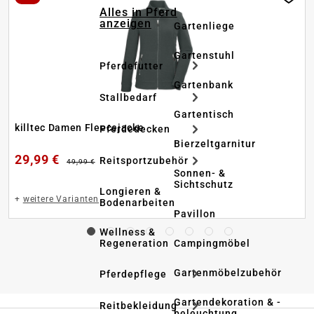
Alles in Pferd
anzeigen
Gartenliege
Gartenstuhl
Pferdefutter
Gartenbank
Stallbedarf
Gartentisch
killtec Damen Fleecejacke
Pferdedecken
Bierzeltgarnitur
29,99 €
Reitsportzubehör
49,99 €
Sonnen- &
Sichtschutz
Longieren &
+
weitere Varianten
Bodenarbeiten
Pavillon
Wellness &
Regeneration
Campingmöbel
Gartenmöbelzubehör
Pferdepflege
Gartendekoration & -
Reitbekleidung
beleuchtung