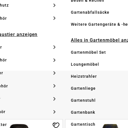
Besen & Rechen
hutz
Gartenabfallsäcke
hör
Weitere Gartengeräte & -he
Haustier anzeigen
Alles in Gartenmöbel an
r
Gartenmöbel Set
hör
Loungemöbel
er
Heizstrahler
ehör
Gartenliege
r
Gartenstuhl
hör
Gartenbank
Gartentisch
tter