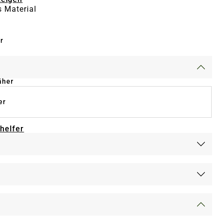
 Material
r
äher
er
-helfer