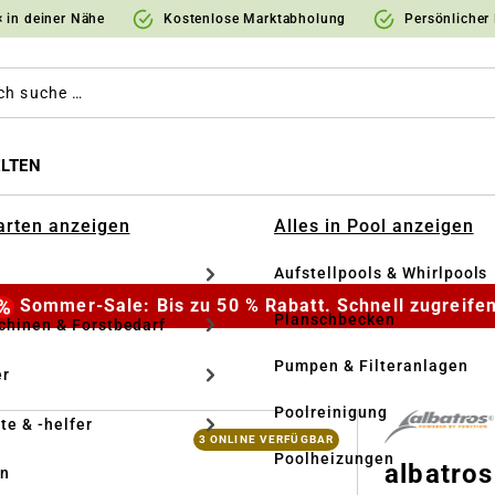
 in deiner Nähe
Kostenlose Marktabholung
Persönlicher
LTEN
Garten anzeigen
Alles in Pool anzeigen
Aufstellpools & Whirlpools
Sommer-Sale: Bis zu 50 % Rabatt. Schnell zugreifen
Planschbecken
hinen & Forstbedarf
Pumpen & Filteranlagen
r
Poolreinigung
te & -helfer
3 ONLINE VERFÜGBAR
Poolheizungen
albatro
en