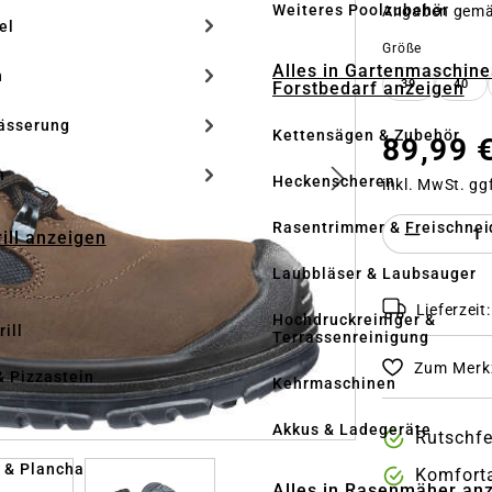
Weiteres Poolzubehör
Angaben gem
el
auswähle
Größe
Alles in Gartenmaschine
n
39
40
Forstbedarf anzeigen
ässerung
Kettensägen & Zubehör
89,99 
h
Heckenscheren
inkl. MwSt. gg
Produkt 
Rasentrimmer & Freischnei
rill anzeigen
Laubbläser & Laubsauger
Lieferzeit
Hochdruckreiniger &
ill
Terrassenreinigung
Zum Merkz
& Pizzastein
Kehrmaschinen
n
Akkus & Ladegeräte
Rutschfe
l & Plancha
Komforta
Alles in Rasenmäher an