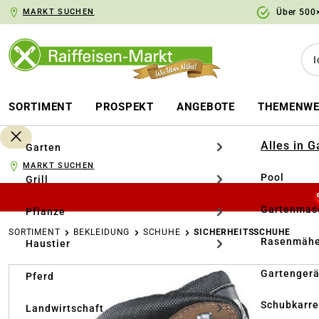
MARKT SUCHEN
Über 500×
springen
Zur Hauptnavigation springen
SORTIMENT
PROSPEKT
ANGEBOTE
THEMENWE
Alles in 
Garten
MARKT SUCHEN
Pool
Grill
Gartenmasc
Pflanze
SORTIMENT
BEKLEIDUNG
SCHUHE
SICHERHEITSSCHUHE
Rasenmähe
Haustier
Bildergalerie überspringen
Gartengerä
Pferd
Schubkarr
Landwirtschaft