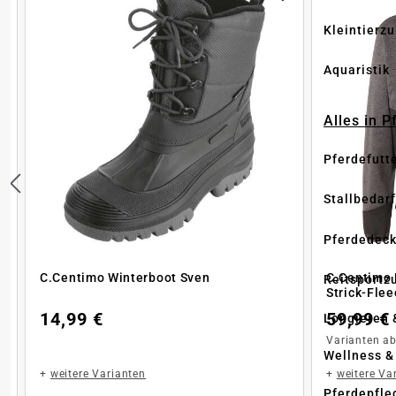
Kleintierz
Aquaristik
Alles in 
Pferdefutt
Stallbedarf
Pferdedec
h
C.Centimo Winterboot Sven
C.Centimo 
Reitsportz
Strick-Fle
14,99 €
59,99 €
Longieren 
Varianten a
Wellness &
+
weitere Varianten
+
weitere Va
Pferdepfle