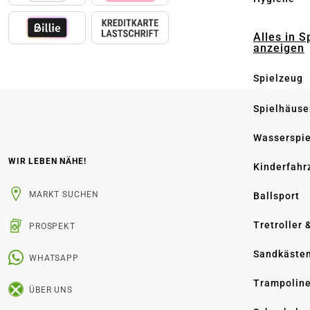
Alles in S
anzeigen
Spielzeug
Spielhäuse
Wasserspi
WIR LEBEN NÄHE!
Kinderfahr
MARKT SUCHEN
Ballsport
Tretroller 
PROSPEKT
Sandkäste
WHATSAPP
Trampolin
ÜBER UNS