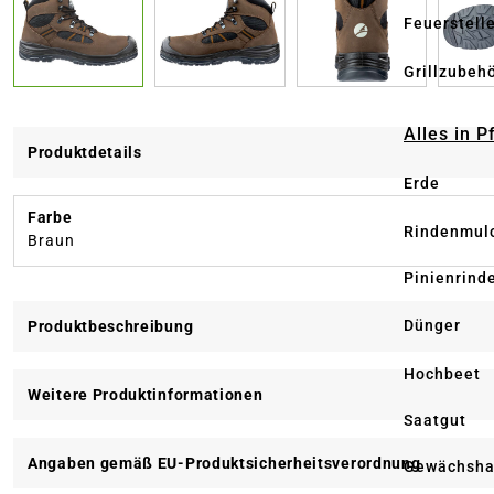
Feuerstell
Grillzubeh
Alles in 
Produktdetails
Erde
Farbe
Rindenmul
Braun
Pinienrind
Dünger
Produktbeschreibung
Hochbeet
Weitere Produktinformationen
Saatgut
Angaben gemäß EU-Produktsicherheitsverordnung
Gewächsha