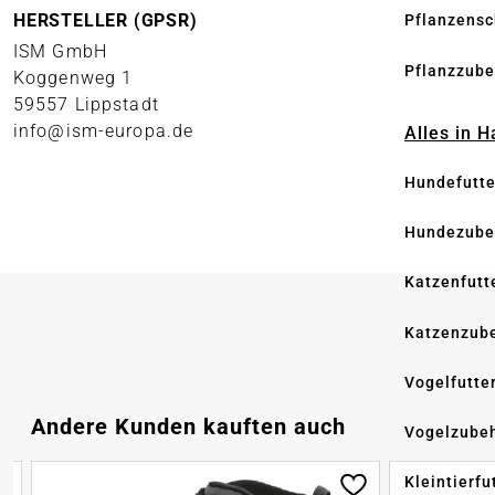
HERSTELLER (GPSR)
Pflanzensc
ISM GmbH
Pflanzzube
Koggenweg 1
59557 Lippstadt
info@ism-europa.de
Alles in 
Hundefutte
Hundezube
Katzenfutt
Katzenzub
Vogelfutte
Produktgalerie überspringen
Andere Kunden kauften auch
Vogelzube
Kleintierfu