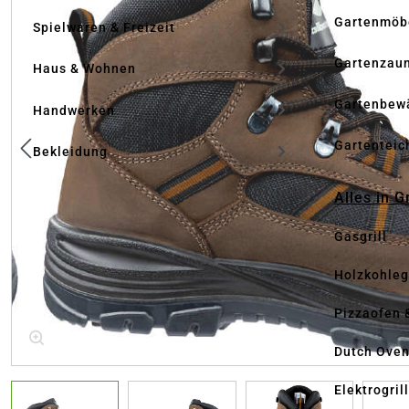
Gartenmöb
Spielwaren & Freizeit
Gartenzau
Haus & Wohnen
Gartenbew
Handwerken
Gartenteic
Bekleidung
Alles in G
Gasgrill
Holzkohlegr
Pizzaofen 
Dutch Ove
Elektrogril