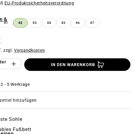
äß
EU‑Produktsicherheitsverordnung
n
n &
41
42
43
44
45
46
47
€
f. zzgl.
Versandkosten
Anzahl des Produktes "%product%": Gi
der
IN DEN WARENKORB
: 2 - 5 Werktage
ettel hinzufügen
ste Sohle
bles Fußbett
zeigen