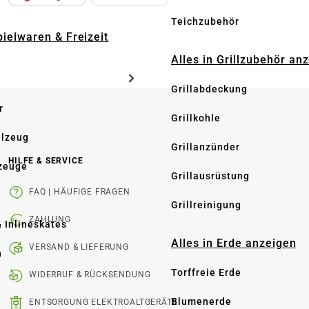
Teichzubehör
pielwaren & Freizeit
Alles in Grillzubehör an
Grillabdeckung
r
Grillkohle
elzeug
Grillanzünder
HILFE & SERVICE
zeuge
Grillausrüstung
FAQ | HÄUFIGE FRAGEN
Grillreinigung
ZAHLUNG
& Inlineskates
Alles in Erde anzeigen
VERSAND & LIEFERUNG
n
Torffreie Erde
WIDERRUF & RÜCKSENDUNG
e
Blumenerde
ENTSORGUNG ELEKTROALTGERÄTE