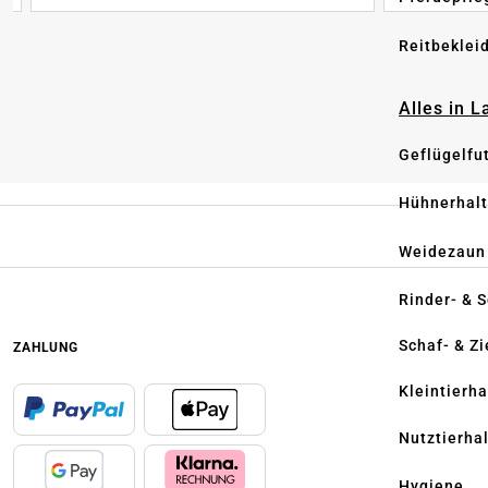
Reitbeklei
Alles in 
Geflügelfu
Hühnerhal
Weidezaun
Rinder- & 
Schaf- & Z
ZAHLUNG
Kleintierh
Nutztierha
Hygiene