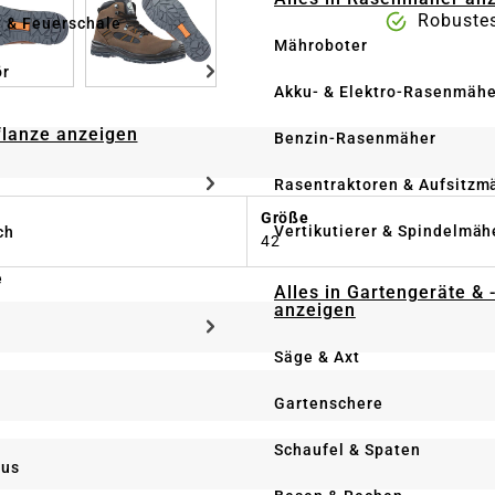
Robustes
e & Feuerschale
Mähroboter
ör
Akku- & Elektro-Rasenmähe
Pflanze anzeigen
Benzin-Rasenmäher
Rasentraktoren & Aufsitzm
Größe
Vertikutierer & Spindelmäh
ch
42
e
Alles in Gartengeräte & 
anzeigen
Säge & Axt
Gartenschere
Schaufel & Spaten
us