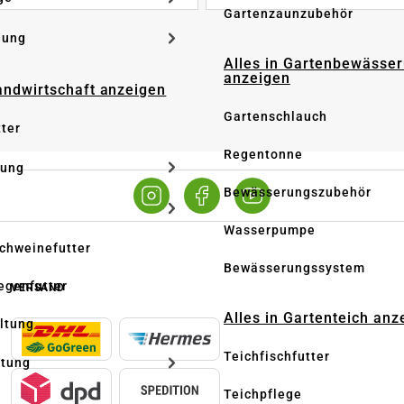
Gartenzaunzubehör
dung
Alles in Gartenbewässe
anzeigen
Landwirtschaft anzeigen
Gartenschlauch
tter
Regentonne
tung
Bewässerungszubehör
Wasserpumpe
Schweinefutter
Bewässerungssystem
iegenfutter
VERSAND
Alles in Gartenteich anz
altung
Teichfischfutter
ltung
Teichpflege