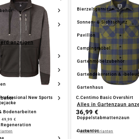
Bierzeltgarnitur
ubehör
Sonnen- & Sichtschutz
Pavillon
Pferd anzeigen
Campingmöbel
er
Gartenmöbelzubehör
Gartendekoration & -beleu
ken
Gartenhaus
Professional New Sports
C.Centimo Basic Overshirt
ubehör
ecejacke
Alles in Gartenzaun anz
36,99 €
& Bodenarbeiten
Doppelstabmattenzaun
b
49,99 €
 Regeneration
Gartentor
rianten
+
weitere Varianten
ge