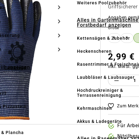
Weiteres Poolzubehör
Griffsichere
el
Angaben gem
Alles in Gartenmaschine
n
Forstbedarf anzeigen
auswähle
Größe
ässerung
Kettensägen & Zubehör
8
9
h
Heckenscheren
2,99 €
Rasentrimmer & Freischnei
inkl. MwSt. gg
rill anzeigen
Laubbläser & Laubsauger
Produkt 
Hochdruckreiniger &
ill
Terrassenreinigung
Zum Merkz
& Pizzastein
Kehrmaschinen
n
Akkus & Ladegeräte
Für Arbe
l & Plancha
Nitrilbe
Alles in Rasenmäher an