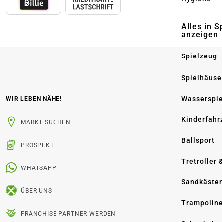
Alles in S
anzeigen
Spielzeug
Spielhäuse
Wasserspi
WIR LEBEN NÄHE!
Kinderfahr
MARKT SUCHEN
Ballsport
PROSPEKT
Tretroller 
WHATSAPP
Sandkäste
ÜBER UNS
Trampolin
FRANCHISE-PARTNER WERDEN