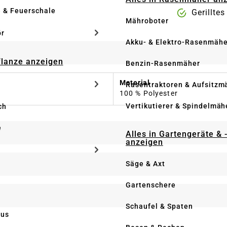
e & Feuerschale
Gerillte
Mähroboter
ör
Akku- & Elektro-Rasenmähe
Pflanze anzeigen
Benzin-Rasenmäher
Material
Rasentraktoren & Aufsitzm
100 % Polyester
Vertikutierer & Spindelmäh
ch
e
Alles in Gartengeräte & 
anzeigen
Säge & Axt
Gartenschere
Schaufel & Spaten
us