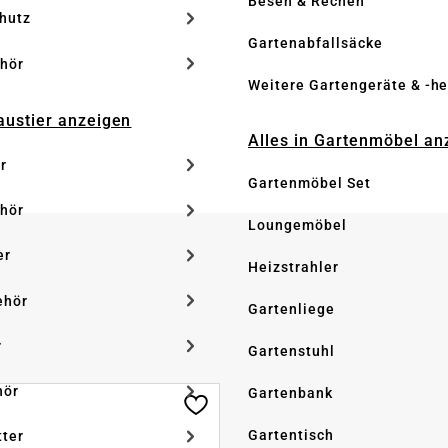
Besen & Rechen
hutz
Gartenabfallsäcke
hör
Weitere Gartengeräte & -he
Haustier anzeigen
Alles in Gartenmöbel an
r
Gartenmöbel Set
hör
Loungemöbel
er
Heizstrahler
ehör
Gartenliege
r
Gartenstuhl
hör
Gartenbank
Gartentisch
tter