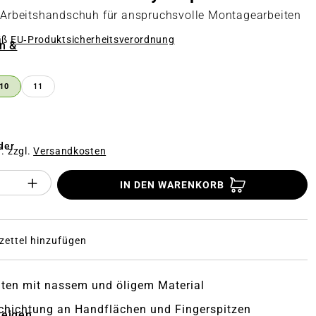
r Arbeitshandschuh für anspruchsvolle Montagearbeiten
äß
EU‑Produktsicherheitsverordnung
n &
n
10
11
der
f. zzgl.
Versandkosten
Anzahl des Produktes "%product%": Gi
IN DEN WARENKORB
ettel hinzufügen
iten mit nassem und öligem Material
schichtung an Handflächen und Fingerspitzen
zeigen