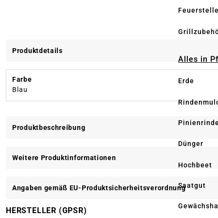
Feuerstell
Grillzubeh
Produktdetails
Alles in 
Farbe
Erde
Blau
Rindenmul
Pinienrind
Produktbeschreibung
Dünger
Weitere Produktinformationen
Hochbeet
Saatgut
Angaben gemäß EU-Produktsicherheitsverordnung
Gewächsha
HERSTELLER (GPSR)