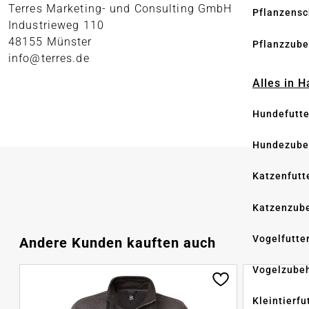
Terres Marketing- und Consulting GmbH
Pflanzensc
Industrieweg 110
48155 Münster
Pflanzzube
info@terres.de
Alles in 
Hundefutte
Hundezube
Katzenfutt
Katzenzub
Vogelfutte
Produktgalerie überspringen
Andere Kunden kauften auch
Vogelzube
Kleintierfu