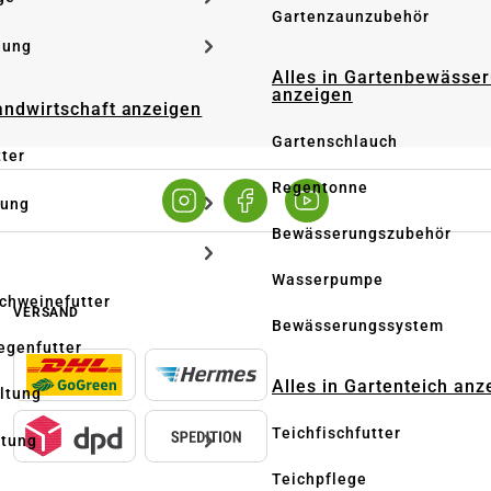
Gartenzaunzubehör
dung
Alles in Gartenbewässe
anzeigen
Landwirtschaft anzeigen
Gartenschlauch
tter
Regentonne
tung
Bewässerungszubehör
Wasserpumpe
Schweinefutter
VERSAND
Bewässerungssystem
iegenfutter
Alles in Gartenteich anz
altung
Teichfischfutter
ltung
Teichpflege