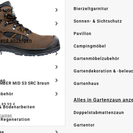
Bierzeltgarnitur
ubehör
Sonnen- & Sichtschutz
Pavillon
Pferd anzeigen
Campingmöbel
er
Gartenmöbelzubehör
Gartendekoration & -beleu
ken
IMBER MID S3 SRC braun
Gartenhaus
ubehör
Alles in Gartenzaun anz
b
89,99 €
& Bodenarbeiten
Doppelstabmattenzaun
rianten
 Regeneration
Gartentor
ge