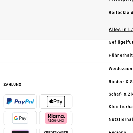
Reitbeklei
Alles in 
Geflügelfu
Hühnerhal
Weidezaun
Rinder- & 
ZAHLUNG
Schaf- & Z
Kleintierh
Nutztierha
Hygiene