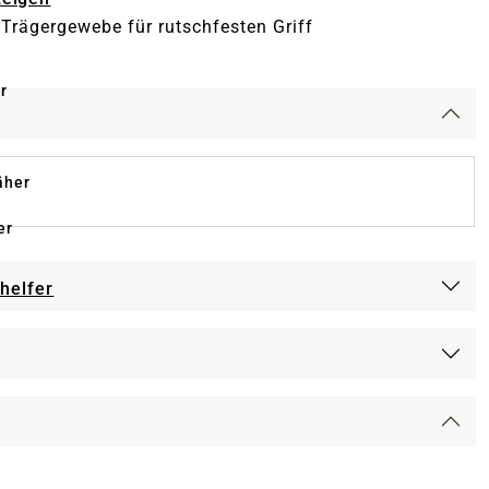
s Trägergewebe für rutschfesten Griff
r
äher
er
-helfer