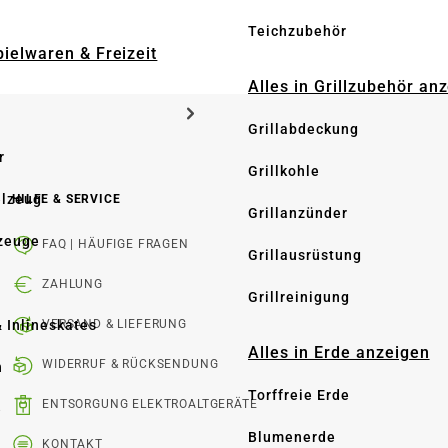
Teichzubehör
pielwaren & Freizeit
Alles in Grillzubehör an
Grillabdeckung
r
Grillkohle
elzeug
HILFE & SERVICE
Grillanzünder
zeuge
FAQ | HÄUFIGE FRAGEN
Grillausrüstung
ZAHLUNG
Grillreinigung
& Inlineskates
VERSAND & LIEFERUNG
Alles in Erde anzeigen
WIDERRUF & RÜCKSENDUNG
n
Torffreie Erde
ENTSORGUNG ELEKTROALTGERÄTE
e
Blumenerde
KONTAKT