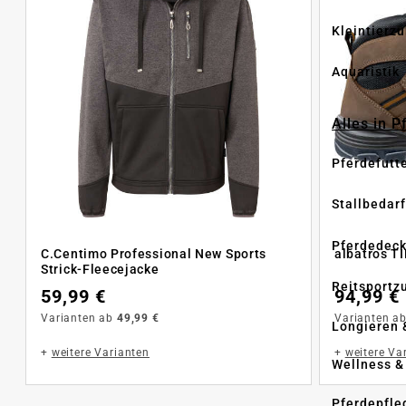
Kleintierz
Aquaristik
Alles in 
Pferdefutt
Stallbedarf
Pferdedec
C.Centimo Professional New Sports
albatros T
Strick-Fleecejacke
Reitsportz
59,99 €
94,99 €
Varianten ab
49,99 €
Varianten a
Longieren 
+
weitere Varianten
+
weitere Va
Wellness &
Pferdepfle