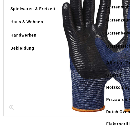
Gartenmöb
Spielwaren & Freizeit
Gartenzau
Haus & Wohnen
Gartenbew
Handwerken
Gartenteic
Bekleidung
Alles in G
Gasgrill
Holzkohlegr
Pizzaofen 
Dutch Ove
Elektrogril