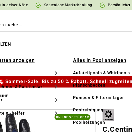
 in deiner Nähe
Kostenlose Marktabholung
Persönlicher
LTEN
Garten anzeigen
Alles in Pool anzeigen
Aufstellpools & Whirlpools
Sommer-Sale: Bis zu 50 % Rabatt. Schnell zugreifen
Planschbecken
hinen & Forstbedarf
HUHE
Pumpen & Filteranlagen
r
Poolreinigung
te & -helfer
ONLINE VERFÜGBAR
Poolheizungen
en
C.Centi