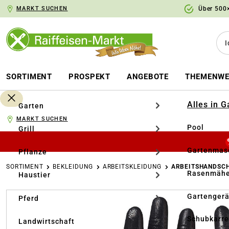
MARKT SUCHEN
Über 500×
springen
Zur Hauptnavigation springen
SORTIMENT
PROSPEKT
ANGEBOTE
THEMENWE
Alles in 
Garten
MARKT SUCHEN
Pool
Grill
Gartenmasc
Pflanze
SORTIMENT
BEKLEIDUNG
ARBEITSKLEIDUNG
ARBEITSHANDSC
Rasenmähe
Haustier
Bildergalerie überspringen
Gartengerä
Pferd
Schubkarr
Landwirtschaft