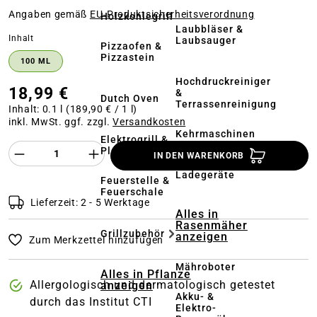
Angaben gemäß
EU‑Produktsicherheitsverordnung
Holzkohlegrill
Laubbläser &
auswählen
Inhalt
Laubsauger
Pizzaofen &
Pizzastein
100 ML
Hochdruckreiniger
18,99 €
&
Dutch Oven
Terrassenreinigung
Inhalt:
0.1 l
(189,90 € / 1 l)
inkl. MwSt. ggf. zzgl.
Versandkosten
Kehrmaschinen
Elektrogrill &
Produkt Anzahl des Produktes "%product%
Plancha
IN DEN WARENKORB
Akkus &
Ladegeräte
Feuerstelle &
Feuerschale
Lieferzeit: 2 - 5 Werktage
Alles in
Rasenmäher
Grillzubehör
anzeigen
Zum Merkzettel hinzufügen
Mähroboter
Alles in Pflanze
Allergologisch und dermatologisch getestet
anzeigen
Akku- &
durch das Institut CTI
Elektro-