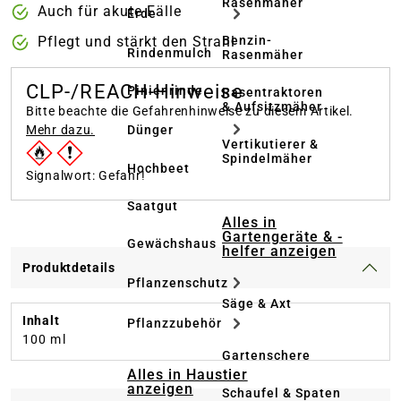
Rasenmäher
Auch für akute Fälle
Erde
Benzin-
Pflegt und stärkt den Strahl
Rindenmulch
Rasenmäher
CLP-/REACH-Hinweise
Pinienrinde
Rasentraktoren
& Aufsitzmäher
Bitte beachte die Gefahrenhinweise zu diesem Artikel.
Dünger
Mehr dazu.
Vertikutierer &
Spindelmäher
Hochbeet
Signalwort: Gefahr!
Saatgut
Alles in
Gartengeräte & -
Gewächshaus
helfer anzeigen
Produktdetails
Pflanzenschutz
Säge & Axt
Inhalt
Pflanzzubehör
100 ml
Gartenschere
Alles in Haustier
anzeigen
Schaufel & Spaten