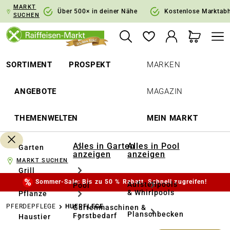
MARKT
springen
Zur Hauptnavigation springen
Über 500× in deiner Nähe
Kostenlose Marktab
SUCHEN
SORTIMENT
PROSPEKT
MARKEN
ANGEBOTE
MAGAZIN
THEMENWELTEN
MEIN MARKT
Alles in Garten
Alles in Pool
Garten
anzeigen
anzeigen
MARKT SUCHEN
Grill
Sommer-Sale: Bis zu 50 % Rabatt. Schnell zugreifen!
Aufstellpools
Pool
& Whirlpools
Pflanze
PFERDEPFLEGE
HUFPFLEGE
Gartenmaschinen &
Planschbecken
Forstbedarf
Haustier