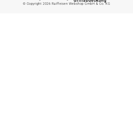
Grillabdeckung
© Copyright 2026 Raiffeisen Webshop GmbH & Co. KG
Trampoline
Grillkohle
Schaukeln
Grillanzünder
Klettergerüste
Grillausrüstung
Boot & Paddel
Grillreinigung
Fahrrad &
Transport
Alles in
Erde
anzeigen
Angelzubehör
Torffreie
Alles in Haus &
Erde
Wohnen anzeigen
Blumenerde
Spezialerde
Dekoration
Gemüseerde