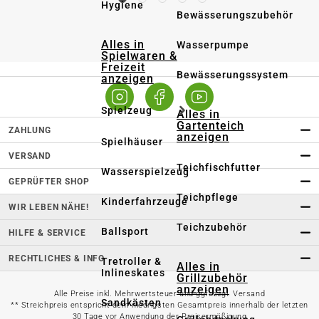
Hygiene
Bewässerungszubehör
Alles in
Wasserpumpe
Spielwaren &
Freizeit
Bewässerungssystem
anzeigen
Spielzeug
Alles in
Gartenteich
ZAHLUNG
anzeigen
Spielhäuser
VERSAND
Teichfischfutter
Wasserspielzeug
GEPRÜFTER SHOP
Teichpflege
Kinderfahrzeuge
WIR LEBEN NÄHE!
Teichzubehör
Ballsport
HILFE & SERVICE
RECHTLICHES & INFO
Tretroller &
Alles in
Inlineskates
Grillzubehör
anzeigen
Alle Preise inkl. Mehrwertsteuer und ggf. zzgl. Versand
Sandkästen
** Streichpreis entspricht dem niedrigsten Gesamtpreis innerhalb der letzten
30 Tage vor Anwendung der Preisermäßigung