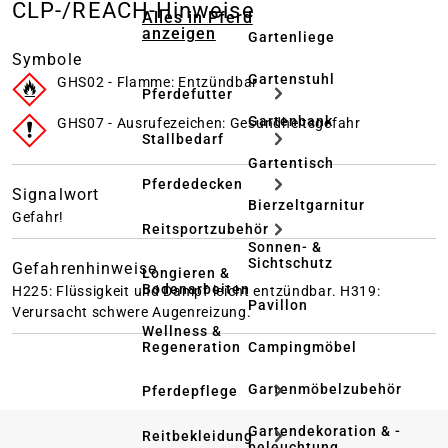
CLP-/REACH-Hinweise
Alles in Pferd
anzeigen
Gartenliege
Symbole
Gartenstuhl
GHS02 - Flamme: Entzündbar
Pferdefutter
Gartenbank
GHS07 - Ausrufezeichen: Gesundheitsgefahr
Stallbedarf
Gartentisch
Pferdedecken
Signalwort
Bierzeltgarnitur
Gefahr!
Reitsportzubehör
Sonnen- &
Sichtschutz
Gefahrenhinweise
Longieren &
Bodenarbeiten
H225: Flüssigkeit und Dampf leicht entzündbar.
H319:
Pavillon
Verursacht schwere Augenreizung.
Wellness &
Regeneration
Campingmöbel
Gartenmöbelzubehör
Pferdepflege
Gartendekoration & -
Reitbekleidung
beleuchtung