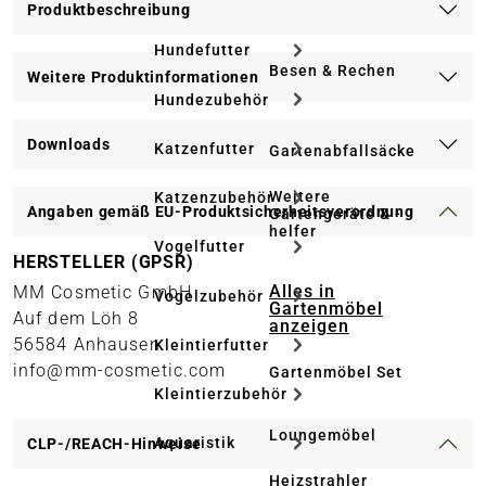
Produktbeschreibung
Hundefutter
Besen & Rechen
Weitere Produktinformationen
Hundezubehör
Downloads
Katzenfutter
Gartenabfallsäcke
Weitere
Katzenzubehör
Angaben gemäß EU-Produktsicherheitsverordnung
Gartengeräte & -
helfer
Vogelfutter
HERSTELLER (GPSR)
Alles in
MM Cosmetic GmbH
Vogelzubehör
Gartenmöbel
Auf dem Löh 8
anzeigen
56584 Anhausen
Kleintierfutter
info@mm-cosmetic.com
Gartenmöbel Set
Kleintierzubehör
Loungemöbel
Aquaristik
CLP-/REACH-Hinweise
Heizstrahler