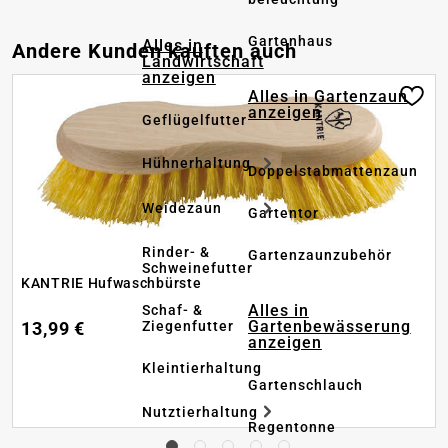
Gartenhaus
Alles in
Produktgalerie überspringen
Andere Kunden kauften auch
Landwirtschaft
anzeigen
Alles in Gartenzaun
anzeigen
Geflügelfutter
Hühnerhaltung
Doppelstabmattenzaun
Weidezaun
Gartentor
Rinder- &
Gartenzaunzubehör
Schweinefutter
KANTRIE Hufwaschbürste
Alles in
Schaf- &
Gartenbewässerung
Ziegenfutter
13,99 €
anzeigen
Kleintierhaltung
Gartenschlauch
Nutztierhaltung
Regentonne