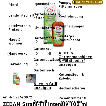
Bildergalerie überspringen
Pumpen &
2 ONLINE VERFÜGBAR
Rasenmäher
Pferd
Filteranlagen
Gartengeräte & -
Landwirtschaft
Poolreinigung
helfer
Spielwaren &
Poolheizungen
Schubkarren
Freizeit
Weiteres
Gartenmöbel
Haus &
Poolzubehör
Wohnen
Gartenzaun
Alles in
Handwerken
Gartenmaschinen
Gartenbewässerung
& Forstbedarf
anzeigen
Bekleidung
Gartenteich
Kettensägen &
Zubehör
Alles in Grill
anzeigen
Heckenscheren
Art.-Nr. 22690072
Rasentrimmer &
Gasgrill
Freischneider
ZEDAN Strahl-Fit Intensiv 100 ml