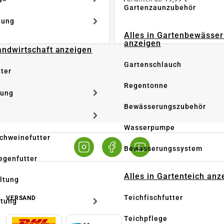
Gartenzaunzubehör
dung
Alles in Gartenbewässe
anzeigen
Landwirtschaft anzeigen
Gartenschlauch
tter
Regentonne
tung
Bewässerungszubehör
Wasserpumpe
Schweinefutter
Bewässerungssystem
iegenfutter
Alles in Gartenteich anz
altung
Teichfischfutter
VERSAND
ltung
Teichpflege