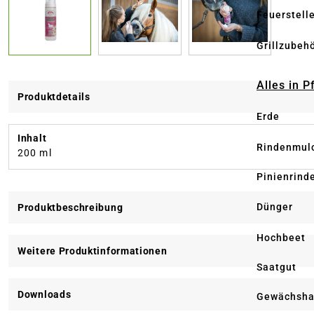
Feuerstell
Grillzubeh
Alles in 
Produktdetails
Erde
Inhalt
Rindenmul
200 ml
Pinienrind
Dünger
Produktbeschreibung
Hochbeet
Weitere Produktinformationen
Saatgut
Downloads
Gewächsha