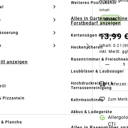
Angaben gem
Weiteres Poolzubehör
el
auswähle
Inhalt
Alles in Gartenmaschine
n
200 ML
Forstbedarf anzeigen
ässerung
13,99 
Kettensägen & Zubehör
Inhalt:
0.2 l
(69
h
Heckenscheren
inkl. MwSt. gg
Rasentrimmer & Freischnei
rill anzeigen
Produkt 
Laubbläser & Laubsauger
Hochdruckreiniger &
Lieferzeit
ill
Terrassenreinigung
& Pizzastein
Zum Merkz
Kehrmaschinen
n
Akkus & Ladegeräte
Allergol
l & Plancha
CTI
Alles in Rasenmäher an