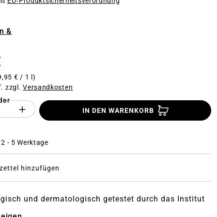
äß
EU‑Produktsicherheitsverordnung
n
n &
€
,95 € / 1 l)
f. zzgl.
Versandkosten
der
Anzahl des Produktes "%product%": Gi
IN DEN WARENKORB
: 2 - 5 Werktage
ettel hinzufügen
ogisch und dermatologisch getestet durch das Institut
zeigen