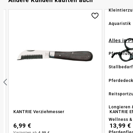
Andere Kunden kauften auch
Kleintierz
Aquaristik
Alles in 
Pferdefutt
Stallbedarf
Pferdedec
Reitsportz
Longieren 
KANTRIE Verziehmesser
KANTRIE Ef
Wellness &
6,99 €
13,99 €
Pferdepfle
Varianten ab
4,99 €