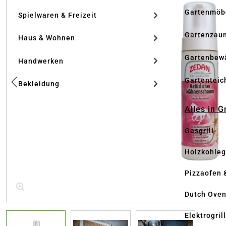
Gartenmöb
Spielwaren & Freizeit
Gartenzau
Haus & Wohnen
Gartenbew
Handwerken
Gartenteic
Bekleidung
Alles in G
Gasgrill
Holzkohlegr
Pizzaofen 
Dutch Ove
Elektrogril