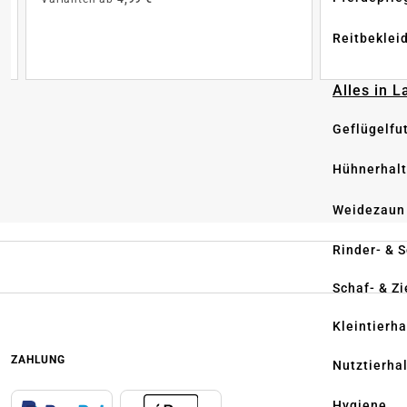
Reitbeklei
Alles in 
Geflügelfu
Hühnerhal
Weidezaun
Rinder- & 
Schaf- & Z
Kleintierh
ZAHLUNG
Nutztierha
Hygiene