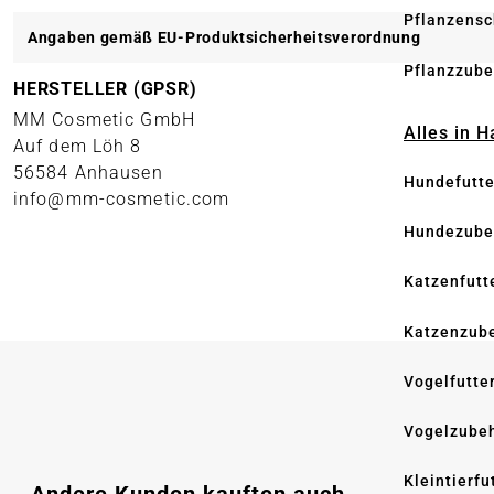
Pflanzensc
Angaben gemäß EU-Produktsicherheitsverordnung
Pflanzzube
HERSTELLER (GPSR)
MM Cosmetic GmbH
Alles in 
Auf dem Löh 8
56584 Anhausen
Hundefutte
info@mm-cosmetic.com
Hundezube
Katzenfutt
Katzenzub
Vogelfutte
Vogelzube
Kleintierfu
Produktgalerie überspringen