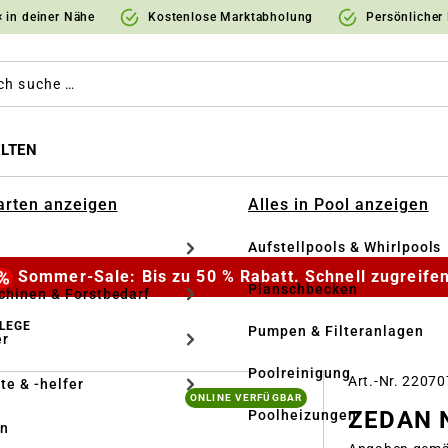
 in deiner Nähe
Kostenlose Marktabholung
Persönlicher
LTEN
Garten anzeigen
Alles in Pool anzeigen
Aufstellpools & Whirlpools
Sommer-Sale: Bis zu 50 % Rabatt. Schnell zugreifen
Planschbecken
hinen & Forstbedarf
LEGE
Pumpen & Filteranlagen
r
Poolreinigung
Art.-Nr. 2207
te & -helfer
ONLINE VERFÜGBAR
ZEDAN N
Poolheizungen
en