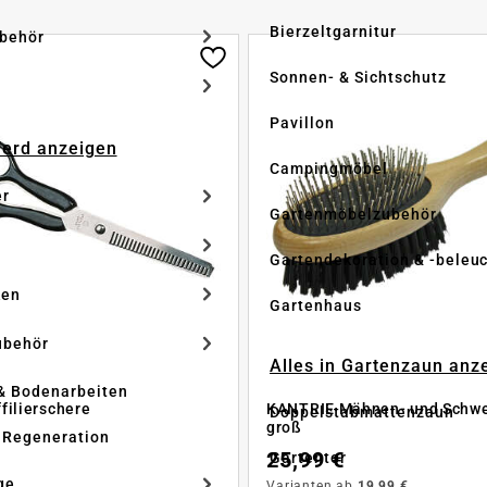
Bierzeltgarnitur
ubehör
Sonnen- & Sichtschutz
Pavillon
Pferd anzeigen
Campingmöbel
er
Gartenmöbelzubehör
Gartendekoration & -beleu
ken
Gartenhaus
ubehör
Alles in Gartenzaun anz
& Bodenarbeiten
filierschere
KANTRIE Mähnen- und Schwe
Doppelstabmattenzaun
groß
 Regeneration
25,99 €
Gartentor
ge
Varianten ab
19,99 €