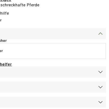
r schreckhafte Pferde
hilfe
r
äher
er
-helfer