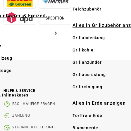
Teichzubehör
pielwaren & Freizeit
Alles in Grillzubehör an
Grillabdeckung
r
Grillkohle
elzeug
Grillanzünder
zeuge
Grillausrüstung
Grillreinigung
HILFE & SERVICE
& Inlineskates
Alles in Erde anzeigen
FAQ | HÄUFIGE FRAGEN
n
Torffreie Erde
ZAHLUNG
e
VERSAND & LIEFERUNG
Blumenerde