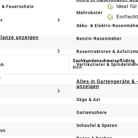
Ideal fü
e & Feuerschale
Mähroboter
Einflecht
ör
Akku- & Elektro-Rasenmähe
Pflanze anzeigen
Benzin-Rasenmäher
Rasentraktoren & Aufsitzm
Sachkundenachweispflichtig
Vertikutierer & Spindelmäh
ch
Nein
e
Alles in Gartengeräte & 
anzeigen
Säge & Axt
Gartenschere
Schaufel & Spaten
us