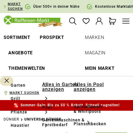
MARKT
springen
Zur Hauptnavigation springen
Über 500× in deiner Nähe
Kostenlose Marktab
SUCHEN
SORTIMENT
PROSPEKT
MARKEN
ANGEBOTE
MAGAZIN
THEMENWELTEN
MEIN MARKT
Alles in Garten
Alles in Pool
Garten
anzeigen
anzeigen
MARKT SUCHEN
Grill
Sommer-Sale: Bis zu 50 % Rabatt. Schnell zugreifen!
Aufstellpools
Pool
& Whirlpools
Pflanze
DÜNGER
UNIVERSALDÜNGER
Gartenmaschinen &
Planschbecken
Forstbedarf
Haustier