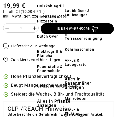
19,99 €
Holzkohlegrill
Laubbläser &
Inhalt:
2 l
(10,00 € / 1 l)
Laubsauger
inkl. MwSt. ggf. zzgl.
Versandkosten
Pizzaofen &
Pizzastein
Produkt Anzahl des Produktes "%product%
IN DEN WARENKORB
Hochdruckreiniger
&
Dutch Oven
Terrassenreinigung
Lieferzeit: 2 - 5 Werktage
Kehrmaschinen
Elektrogrill &
Plancha
Zum Merkzettel hinzufügen
Akkus &
Ladegeräte
Feuerstelle &
Feuerschale
Hohe Pflanzenverträglichkeit
Alles in
Rasenmäher
Beugt Mangelerscheinungen vor
Grillzubehör
anzeigen
Steigert die Wuchs-, Blüh- und Fruchtqualität
Mähroboter
Alles in Pflanze
anzeigen
CLP-/REACH-Hinweise
Akku- &
Elektro-
Bitte beachte die Gefahrenhinweise zu diesem Artikel.