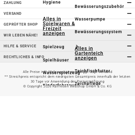
Hygiene
ZAHLUNG
Bewässerungszubehör
VERSAND
Alles in
Wasserpumpe
Spielwaren &
GEPRÜFTER SHOP
Freizeit
Bewässerungssystem
anzeigen
WIR LEBEN NÄHE!
HILFE & SERVICE
Spielzeug
Alles in
Gartenteich
RECHTLICHES & INFO
anzeigen
Spielhäuser
Teichfischfutter
Alle Preise inkl. Mehrwertsteuer und ggf. zzgl. Versand
Wasserspielzeug
** Streichpreis entspricht dem niedrigsten Gesamtpreis innerhalb der letzten
30 Tage vor Anwendung der Preisermäßigung
Teichpflege
Kinderfahrzeuge
© Copyright 2026 Raiffeisen Webshop GmbH & Co. KG
Teichzubehör
Ballsport
Tretroller &
Alles in
Inlineskates
Grillzubehör
anzeigen
Sandkästen