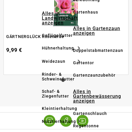
Gartenhaus
Alles in
Landwirtschaft
anzeigen
Alles in Gartenzaun
anzeigen
Geflügelfutter
GÄRTNERGLÜCK Rosenerde
Hühnerhaltung
9,99 €
Doppelstabmattenzaun
Weidezaun
Gartentor
Rinder- &
Gartenzaunzubehör
Schweinefutter
Alles in
Schaf- &
Gartenbewässerung
Ziegenfutter
anzeigen
Kleintierhaltung
Gartenschlauch
Nutztierhaltung
Regentonne