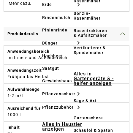
Rasenmäher
Mehr dazu.
Erde
Benzin-
Rindenmulch
Rasenmäher
Pinienrinde
Rasentraktoren
Produktdetails
& Aufsitzmäher
Dünger
Vertikutierer &
Anwendungsbereich
Spindelmäher
Hochbeet
Im Innen- und Außenbereich
Saatgut
Anwendungszeit
Alles in
Frühjahr bis Herbst
Gartengeräte & -
Gewächshaus
helfer anzeigen
Aufwandmenge
Pflanzenschutz
1-2 m/l
Säge & Axt
Pflanzzubehör
Ausreichend für
1000 l
Gartenschere
Alles in Haustier
Inhalt
anzeigen
Schaufel & Spaten