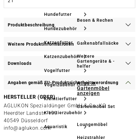
2 l
Hundefutter
Besen & Rechen
Produktbeschreibung
Hundezubehör
Katzenfutter
Gartenabfallsäcke
Weitere Produktinformationen
Weitere
Katzenzubehör
Gartengeräte & -
Downloads
helfer
Vogelfutter
Angaben gemäß EU-Produktsicherheitsverordnung
Alles in
Vogelzubehör
Gartenmöbel
anzeigen
HERSTELLER (GPSR)
Kleintierfutter
AGLUKON Spezialdünger GmbH & Co. KG
Gartenmöbel Set
Kleintierzubehör
Heerdter Landstr. 199
40549 Düsseldorf
Loungemöbel
Aquaristik
info@aglukon.com
Heizstrahler