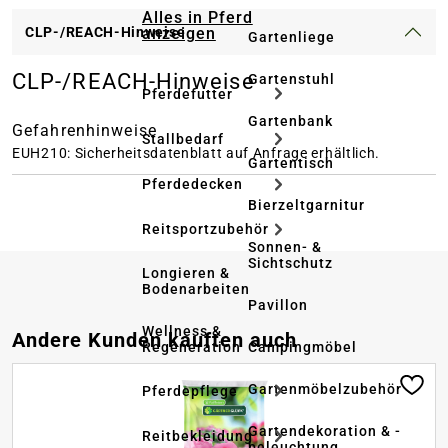
Alles in Pferd
anzeigen
CLP-/REACH-Hinweise
Gartenliege
CLP-/REACH-Hinweise
Gartenstuhl
Pferdefutter
Gartenbank
Gefahrenhinweise
Stallbedarf
EUH210: Sicherheitsdatenblatt auf Anfrage erhältlich.
Gartentisch
Pferdedecken
Bierzeltgarnitur
Reitsportzubehör
Sonnen- &
Sichtschutz
Longieren &
Bodenarbeiten
Pavillon
Wellness &
Produktgalerie überspringen
Andere Kunden kauften auch
Regeneration
Campingmöbel
Gartenmöbelzubehör
Pferdepflege
Gartendekoration & -
Reitbekleidung
beleuchtung