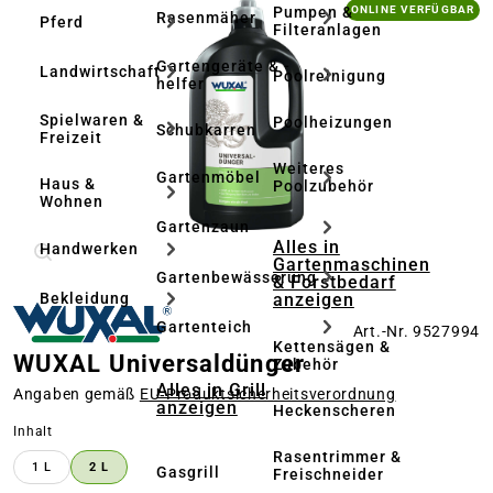
Bildergalerie überspringen
Pumpen &
ONLINE VERFÜGBAR
Rasenmäher
Pferd
Filteranlagen
Gartengeräte & -
Landwirtschaft
Poolreinigung
helfer
Spielwaren &
Poolheizungen
Schubkarren
Freizeit
Weiteres
Gartenmöbel
Haus &
Poolzubehör
Wohnen
Gartenzaun
Alles in
Handwerken
Gartenmaschinen
Gartenbewässerung
& Forstbedarf
anzeigen
Bekleidung
Gartenteich
Art.-Nr. 9527994
Kettensägen &
WUXAL Universaldünger
Zubehör
Alles in Grill
Angaben gemäß
EU‑Produktsicherheitsverordnung
anzeigen
Heckenscheren
auswählen
Inhalt
Rasentrimmer &
1 L
2 L
Gasgrill
Freischneider