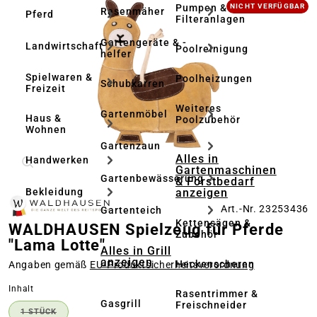
Bildergalerie überspringen
Pumpen &
NICHT VERFÜGBAR
Rasenmäher
Pferd
Filteranlagen
Gartengeräte & -
Landwirtschaft
Poolreinigung
helfer
Spielwaren &
Poolheizungen
Schubkarren
Freizeit
Weiteres
Gartenmöbel
Haus &
Poolzubehör
Wohnen
Gartenzaun
Alles in
Handwerken
Gartenmaschinen
Gartenbewässerung
& Forstbedarf
anzeigen
Bekleidung
Art.-Nr. 23253436
Gartenteich
Kettensägen &
WALDHAUSEN Spielzeug für Pferde
Zubehör
"Lama Lotte"
Alles in Grill
anzeigen
Heckenscheren
Angaben gemäß
EU‑Produktsicherheitsverordnung
auswählen
Inhalt
Rasentrimmer &
Gasgrill
Freischneider
1 STÜCK
(DIESE OPTION IST ZURZEIT NICHT VERFÜGBAR.)