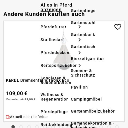
Alles in Pferd
anzeigen
Gartenliege
Produktgalerie überspringen
Andere Kunden kauften auch
Gartenstuhl
Pferdefutter
Gartenbank
Stallbedarf
Gartentisch
Pferdedecken
Bierzeltgarnitur
Reitsportzubehör
Sonnen- &
Sichtschutz
Longieren &
KERBL Bremsenfalle TaonX Eco
Bodenarbeiten
Pavillon
109,00 €
Wellness &
Regeneration
Campingmöbel
Varianten ab
99,99 €
Gartenmöbelzubehör
Pferdepflege
Aktuell nicht lieferbar
Gartendekoration & -
Reitbekleidung
beleuchtung