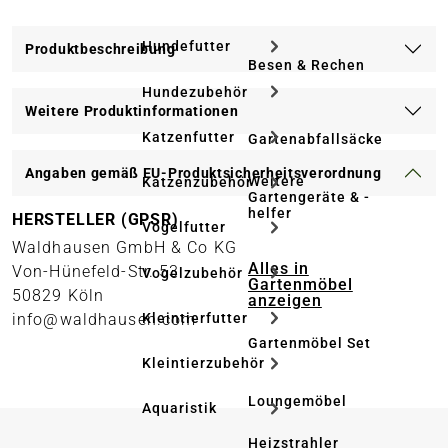
Hundefutter
Produktbeschreibung
Besen & Rechen
Hundezubehör
Weitere Produktinformationen
Katzenfutter
Gartenabfallsäcke
Angaben gemäß EU-Produktsicherheitsverordnung
Weitere
Katzenzubehör
Gartengeräte & -
helfer
HERSTELLER (GPSR)
Vogelfutter
Waldhausen GmbH & Co KG
Alles in
Von-Hünefeld-Str. 53
Vogelzubehör
Gartenmöbel
50829 Köln
anzeigen
Kleintierfutter
info@waldhausen.com
Gartenmöbel Set
Kleintierzubehör
Loungemöbel
Aquaristik
Heizstrahler