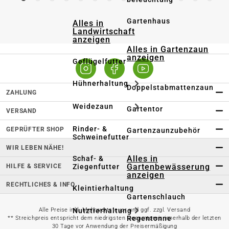
Gartenhaus
Alles in
Landwirtschaft
anzeigen
Alles in Gartenzaun
anzeigen
Geflügelfutter
Hühnerhaltung
Doppelstabmattenzaun
ZAHLUNG
Weidezaun
Gartentor
VERSAND
Rinder- &
GEPRÜFTER SHOP
Gartenzaunzubehör
Schweinefutter
WIR LEBEN NÄHE!
Alles in
Schaf- &
Gartenbewässerung
HILFE & SERVICE
Ziegenfutter
anzeigen
RECHTLICHES & INFO
Kleintierhaltung
Gartenschlauch
Nutztierhaltung
Alle Preise inkl. Mehrwertsteuer und ggf. zzgl. Versand
Regentonne
** Streichpreis entspricht dem niedrigsten Gesamtpreis innerhalb der letzten
30 Tage vor Anwendung der Preisermäßigung