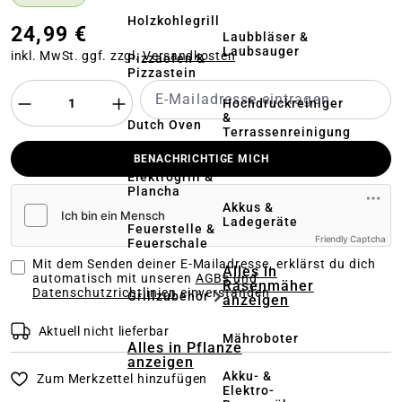
Holzkohlegrill
24,99 €
Laubbläser &
Laubsauger
inkl. MwSt. ggf. zzgl.
Versandkosten
Pizzaofen &
Pizzastein
Hochdruckreiniger
&
Dutch Oven
Terrassenreinigung
BENACHRICHTIGE MICH
Kehrmaschinen
Elektrogrill &
Plancha
Akkus &
Ladegeräte
Feuerstelle &
Friendly Captcha
Feuerschale
Mit dem Senden deiner E-Mailadresse, erklärst du dich
Alles in
automatisch mit unseren
AGBs und
Rasenmäher
Datenschutzrichtlinien
einverstanden
Grillzubehör
anzeigen
Aktuell nicht lieferbar
Mähroboter
Alles in Pflanze
anzeigen
Akku- &
Zum Merkzettel hinzufügen
Elektro-