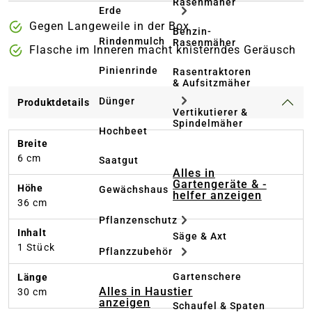
Rasenmäher
Erde
Gegen Langeweile in der Box
Benzin-
Rindenmulch
Rasenmäher
Flasche im Inneren macht knisterndes Geräusch
Pinienrinde
Rasentraktoren
& Aufsitzmäher
Dünger
Produktdetails
Vertikutierer &
Spindelmäher
Hochbeet
Breite
6 cm
Saatgut
Alles in
Gartengeräte & -
Höhe
Gewächshaus
helfer anzeigen
36 cm
Pflanzenschutz
Inhalt
Säge & Axt
1 Stück
Pflanzzubehör
Gartenschere
Länge
Alles in Haustier
30 cm
anzeigen
Schaufel & Spaten