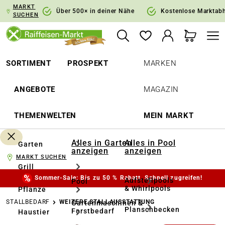
MARKT
springen
Zur Hauptnavigation springen
Über 500× in deiner Nähe
Kostenlose Marktab
SUCHEN
SORTIMENT
PROSPEKT
MARKEN
ANGEBOTE
MAGAZIN
THEMENWELTEN
MEIN MARKT
Alles in Garten
Alles in Pool
Garten
anzeigen
anzeigen
MARKT SUCHEN
Grill
Sommer-Sale: Bis zu 50 % Rabatt. Schnell zugreifen!
Aufstellpools
Pool
& Whirlpools
Pflanze
STALLBEDARF
WEITERE STALLAUSSTATTUNG
Gartenmaschinen &
Planschbecken
Forstbedarf
Haustier