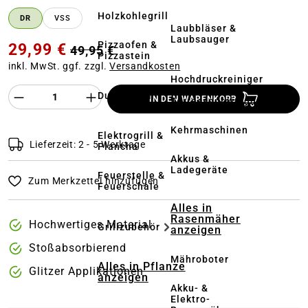
Holzkohlegrill
DR
VSS
Laubbläser &
Laubsauger
Pizzaofen &
29,99 €
49,95 €
Pizzastein
inkl. MwSt. ggf. zzgl.
Versandkosten
Hochdruckreiniger
&
Produkt Anzahl des Produktes "%product%
Dutch Oven
IN DEN WARENKORB
Terrassenreinigung
Kehrmaschinen
Elektrogrill &
Lieferzeit: 2 - 5 Werktage
Plancha
Akkus &
Ladegeräte
Feuerstelle &
Zum Merkzettel hinzufügen
Feuerschale
Alles in
Rasenmäher
Hochwertiges Material
Grillzubehör
anzeigen
Stoßabsorbierend
Mähroboter
Alles in Pflanze
Glitzer Applikationen
anzeigen
Akku- &
Elektro-