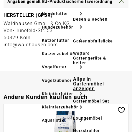
Angaben gemäß EU-Produktsicherheitsverordnung
Hundefutter
HERSTELLER (GPSR)
Besen & Rechen
Waldhausen GmbH & Co KG
Hundezubehör
Von-Hünefeld-Str. 53
50829 Köln
Katzenfutter
Gartenabfallsäcke
info@waldhausen.com
Weitere
Katzenzubehör
Gartengeräte & -
helfer
Vogelfutter
Alles in
Vogelzubehör
Gartenmöbel
anzeigen
Kleintierfutter
Produktgalerie überspringen
Andere Kunden kauften auch
Gartenmöbel Set
Kleintierzubehör
Loungemöbel
Aquaristik
Heizstrahler