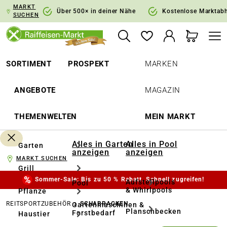
MARKT
springen
Zur Hauptnavigation springen
Über 500× in deiner Nähe
Kostenlose Marktab
SUCHEN
SORTIMENT
PROSPEKT
MARKEN
ANGEBOTE
MAGAZIN
THEMENWELTEN
MEIN MARKT
Alles in Garten
Alles in Pool
Garten
anzeigen
anzeigen
MARKT SUCHEN
Grill
Sommer-Sale: Bis zu 50 % Rabatt. Schnell zugreifen!
Aufstellpools
Pool
& Whirlpools
Pflanze
REITSPORTZUBEHÖR
SCHABRACKEN
Gartenmaschinen &
Planschbecken
Forstbedarf
Haustier