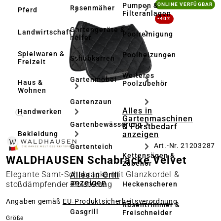
Bildergalerie überspringen
Pumpen &
ONLINE VERFÜGBAR
Rasenmäher
Pferd
Filteranlagen
-40%
Gartengeräte & -
Landwirtschaft
Poolreinigung
helfer
Spielwaren &
Poolheizungen
Schubkarren
Freizeit
Weiteres
Gartenmöbel
Haus &
Poolzubehör
Wohnen
Gartenzaun
Alles in
Handwerken
Gartenmaschinen
Gartenbewässerung
& Forstbedarf
anzeigen
Bekleidung
Art.-Nr. 21203287
Gartenteich
Kettensägen &
WALDHAUSEN Schabracke Velvet
Zubehör
Elegante Samt-Schabracke mit Glanzkordel &
Alles in Grill
anzeigen
stoßdämpfender Polsterung
Heckenscheren
Angaben gemäß
EU‑Produktsicherheitsverordnung
Rasentrimmer &
Gasgrill
Freischneider
auswählen
Größe