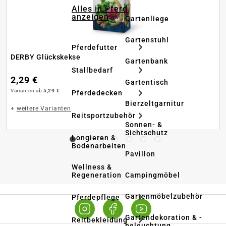
Alles in Pferd
anzeigen
Gartenliege
Gartenstuhl
Pferdefutter
DERBY Glückskekse
Gartenbank
Stallbedarf
2,29 €
Gartentisch
Varianten ab
5,29 €
Pferdedecken
Bierzeltgarnitur
+
weitere Varianten
Reitsportzubehör
Sonnen- &
Sichtschutz
Longieren &
Bodenarbeiten
Pavillon
Wellness &
Regeneration
Campingmöbel
Gartenmöbelzubehör
Pferdepflege
Gartendekoration & -
Reitbekleidung
beleuchtung