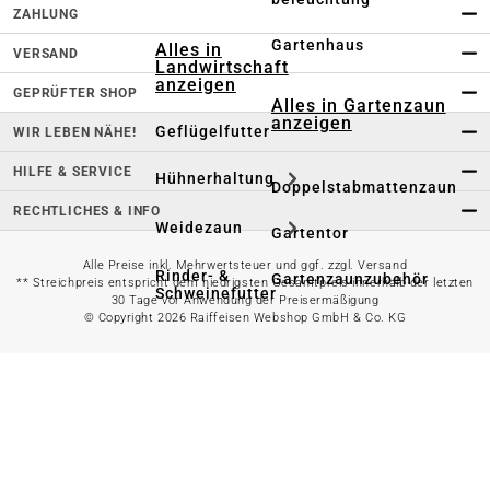
ZAHLUNG
Gartenhaus
Alles in
VERSAND
Landwirtschaft
anzeigen
GEPRÜFTER SHOP
Alles in Gartenzaun
anzeigen
Geflügelfutter
WIR LEBEN NÄHE!
HILFE & SERVICE
Hühnerhaltung
Doppelstabmattenzaun
RECHTLICHES & INFO
Weidezaun
Gartentor
Alle Preise inkl. Mehrwertsteuer und ggf. zzgl. Versand
Rinder- &
Gartenzaunzubehör
** Streichpreis entspricht dem niedrigsten Gesamtpreis innerhalb der letzten
Schweinefutter
30 Tage vor Anwendung der Preisermäßigung
© Copyright 2026 Raiffeisen Webshop GmbH & Co. KG
Alles in
Schaf- &
Gartenbewässerung
Ziegenfutter
anzeigen
Kleintierhaltung
Gartenschlauch
Nutztierhaltung
Regentonne