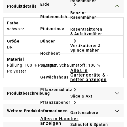
Rasenmäher
Erde
Produktdetails
Benzin-
Rindenmulch
Rasenmäher
Farbe
Pinienrinde
schwarz
Rasentraktoren
& Aufsitzmäher
Dünger
Größe
Vertikutierer &
DR
Spindelmäher
Hochbeet
Material
Saatgut
Füllung: 100 % Polyester, Schaumstoff: 100 %
Alles in
Polyester
Gartengeräte & -
Gewächshaus
helfer anzeigen
Pflanzenschutz
Produktbeschreibung
Säge & Axt
Pflanzzubehör
Weitere Produktinformationen
Gartenschere
Alles in Haustier
anzeigen
Schaufel & Spaten