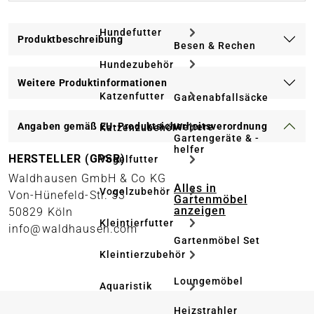
Hundefutter
Produktbeschreibung
Besen & Rechen
Hundezubehör
Weitere Produktinformationen
Katzenfutter
Gartenabfallsäcke
Angaben gemäß EU-Produktsicherheitsverordnung
Weitere
Katzenzubehör
Gartengeräte & -
helfer
HERSTELLER (GPSR)
Vogelfutter
Waldhausen GmbH & Co KG
Alles in
Vogelzubehör
Von-Hünefeld-Str. 53
Gartenmöbel
anzeigen
50829 Köln
Kleintierfutter
info@waldhausen.com
Gartenmöbel Set
Kleintierzubehör
Loungemöbel
Aquaristik
Heizstrahler