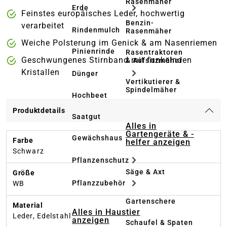
Rasenmäher
Erde
Feinstes europäisches Leder, hochwertig
Benzin-
verarbeitet
Rindenmulch
Rasenmäher
Weiche Polsterung im Genick & am Nasenriemen
Pinienrinde
Rasentraktoren
Geschwungenes Stirnband mit funkelnden
& Aufsitzmäher
Kristallen
Dünger
Vertikutierer &
Spindelmäher
Hochbeet
Produktdetails
Saatgut
Alles in
Gartengeräte & -
Gewächshaus
Farbe
helfer anzeigen
Schwarz
Pflanzenschutz
Säge & Axt
Größe
Pflanzzubehör
WB
Gartenschere
Material
Alles in Haustier
Leder, Edelstahl
anzeigen
Schaufel & Spaten