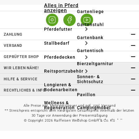
Alles in Pferd
anzeigen
Gartenliege
Gartenstuhl
Pferdefutter
ZAHLUNG
Gartenbank
Stallbedarf
VERSAND
Gartentisch
GEPRÜFTER SHOP
Pferdedecken
Bierzeltgarnitur
WIR LEBEN NÄHE!
Reitsportzubehör
Sonnen- &
HILFE & SERVICE
Sichtschutz
Longieren &
Bodenarbeiten
RECHTLICHES & INFO
Pavillon
Wellness &
Alle Preise inkl. Mehrwertsteuer und ggf. zzgl. Versand
Regeneration
Campingmöbel
** Streichpreis entspricht dem niedrigsten Gesamtpreis innerhalb der letzten
30 Tage vor Anwendung der Preisermäßigung
Gartenmöbelzubehör
© Copyright 2026 Raiffeisen Webshop GmbH & Co. KG
Pferdepflege
Gartendekoration & -
Reitbekleidung
beleuchtung