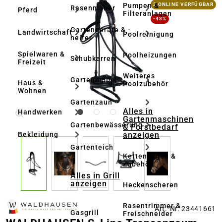
Bildergalerie überspringen
Pumpen &
3 ONLINE VERFÜGBAR
Rasenmäher
Pferd
Filteranlagen
-43%
Gartengeräte & -
Landwirtschaft
Poolreinigung
helfer
Spielwaren &
Poolheizungen
Schubkarren
Freizeit
Weiteres
Gartenmöbel
Haus &
Poolzubehör
Wohnen
Gartenzaun
Alles in
Handwerken
Gartenmaschinen
Gartenbewässerung
& Forstbedarf
anzeigen
Bekleidung
Gartenteich
Kettensägen &
Zubehör
Alles in Grill
anzeigen
Heckenscheren
Rasentrimmer &
Art.-Nr. 23441661
Gasgrill
Freischneider