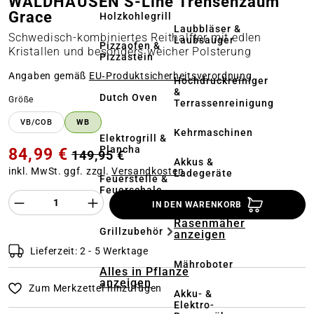
WALDHAUSEN S-Line Trensenzaum
Grace
Holzkohlegrill
Laubbläser &
Schwedisch-kombiniertes Reithalfter mit edlen
Laubsauger
Pizzaofen &
Kristallen und besonders weicher Polsterung
Pizzastein
Angaben gemäß
EU‑Produktsicherheitsverordnung
Hochdruckreiniger
&
Dutch Oven
auswählen
Größe
Terrassenreinigung
VB/COB
WB
Kehrmaschinen
Elektrogrill &
Plancha
84,99 €
149,95 €
Akkus &
inkl. MwSt. ggf. zzgl.
Versandkosten
Ladegeräte
Feuerstelle &
Feuerschale
Produkt Anzahl des Produktes "%product%
IN DEN WARENKORB
Alles in
Rasenmäher
Grillzubehör
anzeigen
Lieferzeit: 2 - 5 Werktage
Mähroboter
Alles in Pflanze
anzeigen
Zum Merkzettel hinzufügen
Akku- &
Elektro-