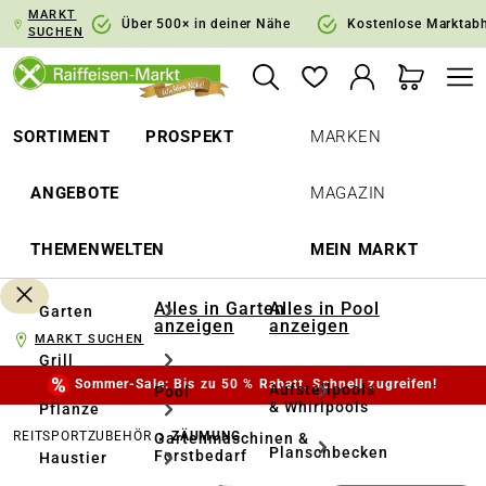
MARKT
springen
Zur Hauptnavigation springen
Über 500× in deiner Nähe
Kostenlose Marktab
SUCHEN
SORTIMENT
PROSPEKT
MARKEN
ANGEBOTE
MAGAZIN
THEMENWELTEN
MEIN MARKT
Alles in Garten
Alles in Pool
Garten
anzeigen
anzeigen
MARKT SUCHEN
Grill
Sommer-Sale: Bis zu 50 % Rabatt. Schnell zugreifen!
Aufstellpools
Pool
& Whirlpools
Pflanze
REITSPORTZUBEHÖR
ZÄUMUNG
Gartenmaschinen &
Planschbecken
Forstbedarf
Haustier