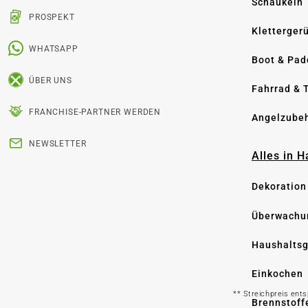
Schaukeln
PROSPEKT
Kletterger
WHATSAPP
Boot & Pad
ÜBER UNS
Fahrrad & 
FRANCHISE-PARTNER WERDEN
Angelzube
NEWSLETTER
Alles in 
Dekoration
Überwachu
Haushaltsg
Einkochen
** Streichpreis ent
Brennstoff