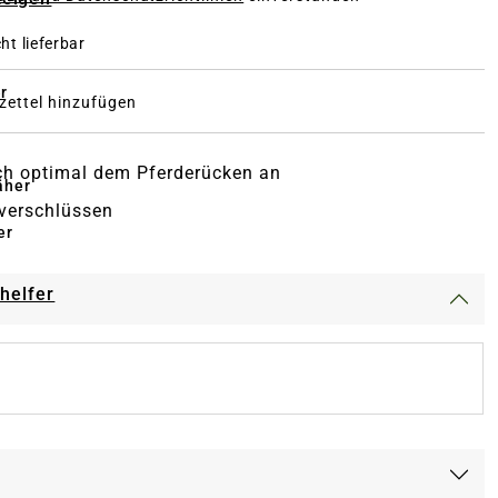
ht lieferbar
r
ettel hinzufügen
ch optimal dem Pferderücken an
äher
tverschlüssen
er
-helfer