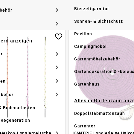
Bierzeltgarnitur
ubehör
Sonnen- & Sichtschutz
Pavillon
Pferd anzeigen
Campingmöbel
er
Gartenmöbelzubehör
Gartendekoration & -beleu
ken
Gartenhaus
ubehör
Alles in Gartenzaun anz
& Bodenarbeiten
Doppelstabmattenzaun
 Regeneration
Gartentor
ge
leskop-Longierpeitsche,
KANTRIE Longierleine Unico