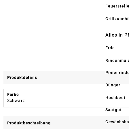
Feuerstell
Grillzubeh
Alles in 
Erde
Rindenmul
Pinienrind
Produktdetails
Dünger
Farbe
Hochbeet
Schwarz
Saatgut
Gewächsha
Produktbeschreibung