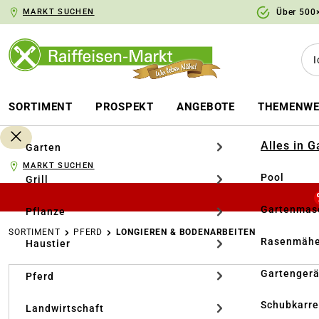
MARKT SUCHEN
Über 500×
springen
Zur Hauptnavigation springen
SORTIMENT
PROSPEKT
ANGEBOTE
THEMENWE
Alles in 
Garten
MARKT SUCHEN
Pool
Grill
Gartenmasc
Pflanze
SORTIMENT
PFERD
LONGIEREN & BODENARBEITEN
Rasenmähe
Haustier
Bildergalerie überspringen
Gartengerä
Pferd
Schubkarr
Landwirtschaft