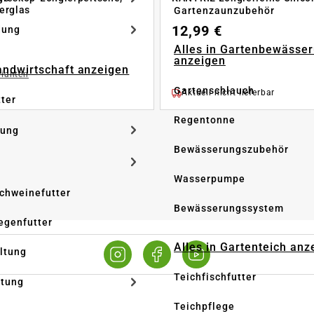
erglas
Gartenzaunzubehör
12,99 €
dung
Alles in Gartenbewässe
anzeigen
Landwirtschaft anzeigen
rianten
Gartenschlauch
Aktuell nicht lieferbar
tter
Regentonne
tung
Bewässerungszubehör
Wasserpumpe
Schweinefutter
Bewässerungssystem
iegenfutter
Alles in Gartenteich anz
altung
Teichfischfutter
ltung
Teichpflege