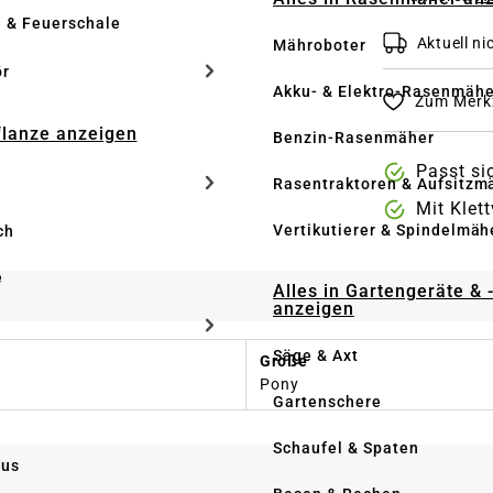
e & Feuerschale
Aktuell nic
Mähroboter
ör
Akku- & Elektro-Rasenmähe
Zum Merkz
Pflanze anzeigen
Benzin-Rasenmäher
Passt si
Rasentraktoren & Aufsitzm
Mit Klet
Vertikutierer & Spindelmäh
ch
e
Alles in Gartengeräte & 
anzeigen
Säge & Axt
Größe
Pony
Gartenschere
Schaufel & Spaten
us