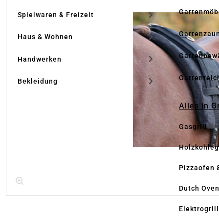
Gartenmöb
Spielwaren & Freizeit
Gartenzau
Haus & Wohnen
Gartenbew
Handwerken
Gartenteic
Bekleidung
Alles in G
Gasgrill
Holzkohlegr
Pizzaofen 
Dutch Ove
Elektrogril