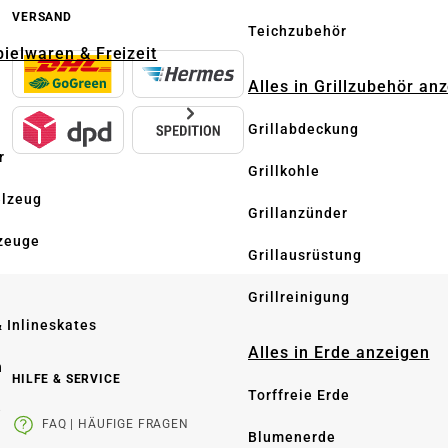
VERSAND
Teichzubehör
pielwaren & Freizeit
Alles in Grillzubehör an
Grillabdeckung
r
Grillkohle
elzeug
Grillanzünder
zeuge
Grillausrüstung
Grillreinigung
& Inlineskates
Alles in Erde anzeigen
n
HILFE & SERVICE
Torffreie Erde
e
FAQ | HÄUFIGE FRAGEN
Blumenerde