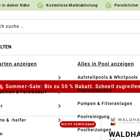
 in deiner Nähe
Kostenlose Marktabholung
Persönlicher
LTEN
Garten anzeigen
Alles in Pool anzeigen
Aufstellpools & Whirlpools
Sommer-Sale: Bis zu 50 % Rabatt. Schnell zugreifen
Planschbecken
hinen & Forstbedarf
Pumpen & Filteranlagen
r
Poolreinigung
te & -helfer
NICHT VERFÜGBAR
Poolheizungen
WALDHAU
en