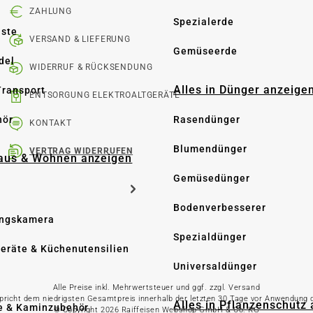
ZAHLUNG
Spezialerde
üste
VERSAND & LIEFERUNG
Gemüseerde
del
WIDERRUF & RÜCKSENDUNG
Alles in Dünger anzeige
Transport
ENTSORGUNG ELEKTROALTGERÄTE
hör
Rasendünger
KONTAKT
Blumendünger
VERTRAG WIDERRUFEN
Haus & Wohnen anzeigen
Gemüsedünger
Bodenverbesserer
ngskamera
Spezialdünger
eräte & Küchenutensilien
Universaldünger
Alle Preise inkl. Mehrwertsteuer und ggf. zzgl. Versand
spricht dem niedrigsten Gesamtpreis innerhalb der letzten 30 Tage vor Anwendung
Alles in Pflanzenschutz
e & Kaminzubehör
© Copyright 2026 Raiffeisen Webshop GmbH & Co. KG