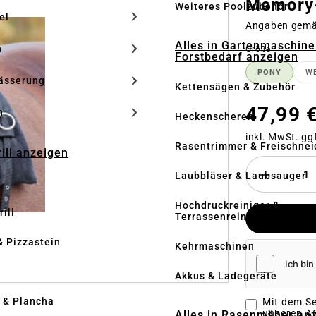
Memory-
Weiteres Poolzubehör
el
Angaben gem
Alles in Gartenmaschine
n
auswähle
Größe
Forstbedarf anzeigen
PONY
W
(DIESE OP
ässerung
Kettensägen & Zubehör
47,99 
h
Heckenscheren
inkl. MwSt. gg
Rasentrimmer & Freischnei
rill anzeigen
Laubbläser & Laubsauger
Hochdruckreiniger &
ill
Terrassenreinigung
& Pizzastein
Kehrmaschinen
n
Akkus & Ladegeräte
l & Plancha
Mit dem Se
unseren
AG
Alles in Rasenmäher an