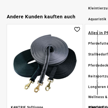
Kleintierz
Produktgalerie überspringen
Andere Kunden kauften auch
Aquaristik
Alles in 
Pferdefutt
Stallbedarf
Pferdedec
Reitsportz
Longieren 
Wellness &
Pferdepfle
KANTRIE Softlonge
KANTRIE Te