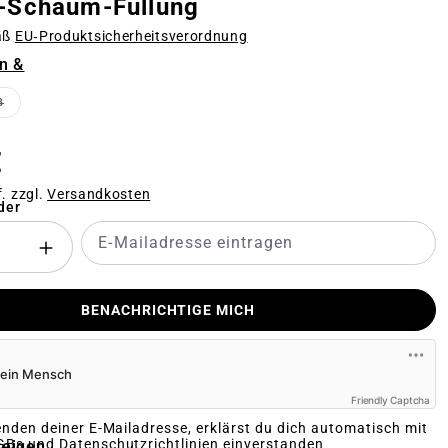
Schaum-Füllung
äß
EU‑Produktsicherheitsverordnung
n &
n
B
TION IST ZURZEIT NICHT VERFÜGBAR.)
(DIESE OPTION IST ZURZEIT NICHT VERFÜGBAR.)
€
f. zzgl.
Versandkosten
der
BENACHRICHTIGE MICH
Friendly Captcha
nden deiner E-Mailadresse, erklärst du dich automatisch mit
Bs und Datenschutzrichtlinien
einverstanden
zeigen