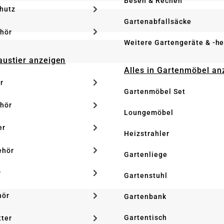
Besen & Rechen
hutz
Gartenabfallsäcke
hör
Weitere Gartengeräte & -he
Haustier anzeigen
Alles in Gartenmöbel an
r
Gartenmöbel Set
hör
Loungemöbel
er
Heizstrahler
ehör
Gartenliege
r
Gartenstuhl
hör
Gartenbank
Gartentisch
tter