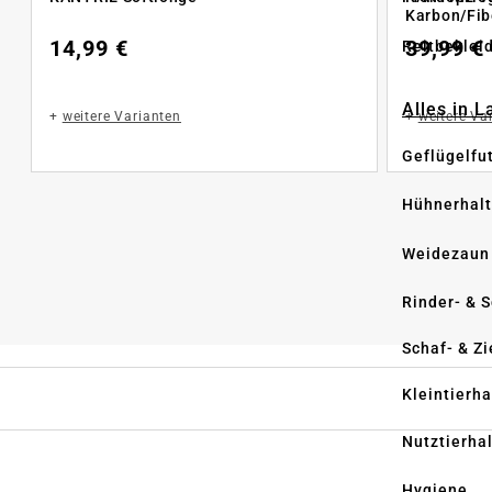
Karbon/Fib
14,99 €
39,99 €
Reitbeklei
Alles in 
+
weitere Varianten
+
weitere Va
Geflügelfu
Hühnerhal
Weidezaun
Rinder- & 
Schaf- & Z
Kleintierh
Nutztierha
Hygiene