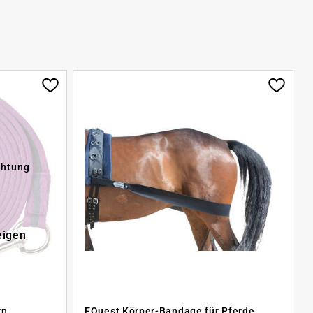
chtung
eigen
rn
EQuest Körper-Bandage für Pferde