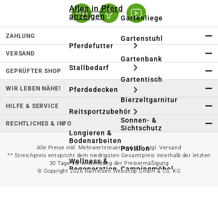
Alles in Pferd
anzeigen
Gartenliege
ZAHLUNG
Gartenstuhl
Pferdefutter
VERSAND
Gartenbank
Stallbedarf
GEPRÜFTER SHOP
Gartentisch
WIR LEBEN NÄHE!
Pferdedecken
Bierzeltgarnitur
HILFE & SERVICE
Reitsportzubehör
Sonnen- &
RECHTLICHES & INFO
Sichtschutz
Longieren &
Bodenarbeiten
Pavillon
Alle Preise inkl. Mehrwertsteuer und ggf. zzgl. Versand
** Streichpreis entspricht dem niedrigsten Gesamtpreis innerhalb der letzten
Wellness &
30 Tage vor Anwendung der Preisermäßigung
Regeneration
Campingmöbel
© Copyright 2026 Raiffeisen Webshop GmbH & Co. KG
Gartenmöbelzubehör
Pferdepflege
Gartendekoration & -
Reitbekleidung
beleuchtung