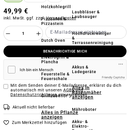
Holzkohlegrill
49,99 €
Laubbläser &
Laubsauger
inkl. MwSt. ggf. zzgl.
Versandkosten
Pizzaofen &
Pizzastein
Hochdruckreiniger
&
Dutch Oven
Terrassenreinigung
BENACHRICHTIGE MICH
Kehrmaschinen
Elektrogrill &
Plancha
Akkus &
Ladegeräte
Feuerstelle &
Friendly Captcha
Feuerschale
Mit dem Senden deiner E-Mailadresse, erklärst du dich
Alles in
automatisch mit unseren
AGBs und
Rasenmäher
Datenschutzrichtlinien
einverstanden
Grillzubehör
anzeigen
Aktuell nicht lieferbar
Mähroboter
Alles in Pflanze
anzeigen
Akku- &
Zum Merkzettel hinzufügen
Elektro-