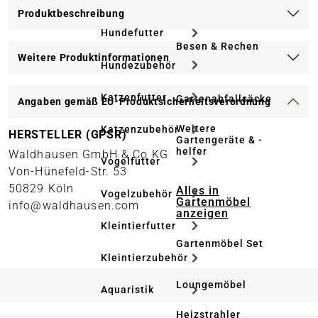
Produktbeschreibung
Hundefutter
Besen & Rechen
Weitere Produktinformationen
Hundezubehör
Katzenfutter
Gartenabfallsäcke
Angaben gemäß EU-Produktsicherheitsverordnung
Weitere
Katzenzubehör
HERSTELLER (GPSR)
Gartengeräte & -
helfer
Waldhausen GmbH & Co KG
Vogelfutter
Von-Hünefeld-Str. 53
50829 Köln
Alles in
Vogelzubehör
Gartenmöbel
info@waldhausen.com
anzeigen
Kleintierfutter
Gartenmöbel Set
Kleintierzubehör
Loungemöbel
Aquaristik
Heizstrahler