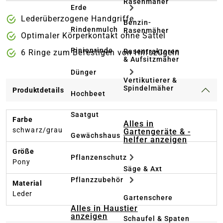
Rasenmäher
Erde
Lederüberzogene Handgriffe
Benzin-
Rindenmulch
Rasenmäher
Optimaler Körperkontakt ohne Sattel
Pinienrinde
Rasentraktoren
6 Ringe zum Befestigen von Hilfszügeln
& Aufsitzmäher
Dünger
Vertikutierer &
Spindelmäher
Produktdetails
Hochbeet
Saatgut
Farbe
Alles in
schwarz/grau
Gartengeräte & -
Gewächshaus
helfer anzeigen
Größe
Pflanzenschutz
Pony
Säge & Axt
Pflanzzubehör
Material
Leder
Gartenschere
Alles in Haustier
anzeigen
Schaufel & Spaten