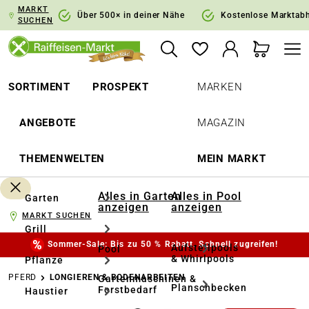
MARKT
springen
Zur Hauptnavigation springen
Über 500× in deiner Nähe
Kostenlose Marktab
SUCHEN
SORTIMENT
PROSPEKT
MARKEN
ANGEBOTE
MAGAZIN
THEMENWELTEN
MEIN MARKT
Alles in Garten
Alles in Pool
Garten
anzeigen
anzeigen
MARKT SUCHEN
Grill
Sommer-Sale: Bis zu 50 % Rabatt. Schnell zugreifen!
Aufstellpools
Pool
& Whirlpools
Pflanze
PFERD
LONGIEREN & BODENARBEITEN
Gartenmaschinen &
Planschbecken
Forstbedarf
Haustier