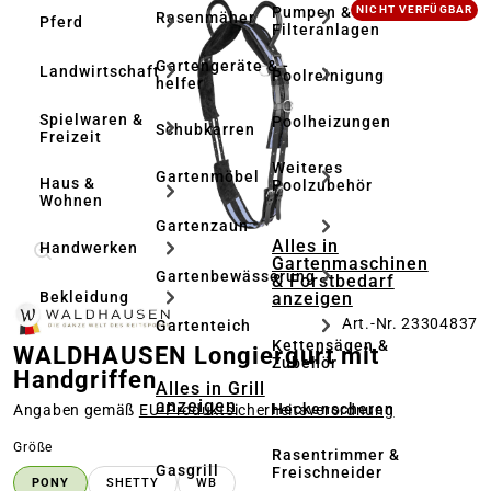
Bildergalerie überspringen
Pumpen &
NICHT VERFÜGBAR
Rasenmäher
Pferd
Filteranlagen
Gartengeräte & -
Landwirtschaft
Poolreinigung
helfer
Spielwaren &
Poolheizungen
Schubkarren
Freizeit
Weiteres
Gartenmöbel
Haus &
Poolzubehör
Wohnen
Gartenzaun
Alles in
Handwerken
Gartenmaschinen
Gartenbewässerung
& Forstbedarf
anzeigen
Bekleidung
Art.-Nr. 23304837
Gartenteich
Kettensägen &
WALDHAUSEN Longiergurt mit
Zubehör
Handgriffen
Alles in Grill
anzeigen
Heckenscheren
Angaben gemäß
EU‑Produktsicherheitsverordnung
auswählen
Größe
Rasentrimmer &
Gasgrill
Freischneider
PONY
SHETTY
WB