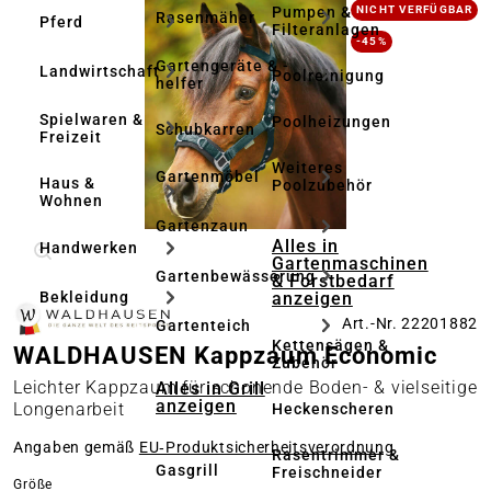
Bildergalerie überspringen
Pumpen &
NICHT VERFÜGBAR
Rasenmäher
Pferd
Filteranlagen
-45%
Gartengeräte & -
Landwirtschaft
Poolreinigung
helfer
Spielwaren &
Poolheizungen
Schubkarren
Freizeit
Weiteres
Gartenmöbel
Haus &
Poolzubehör
Wohnen
Gartenzaun
Alles in
Handwerken
Gartenmaschinen
Gartenbewässerung
& Forstbedarf
anzeigen
Bekleidung
Art.-Nr. 22201882
Gartenteich
Kettensägen &
WALDHAUSEN Kappzaum Economic
Zubehör
Leichter Kappzaum für schonende Boden- & vielseitige
Alles in Grill
anzeigen
Longenarbeit
Heckenscheren
Angaben gemäß
EU‑Produktsicherheitsverordnung
Rasentrimmer &
Gasgrill
Freischneider
auswählen
Größe