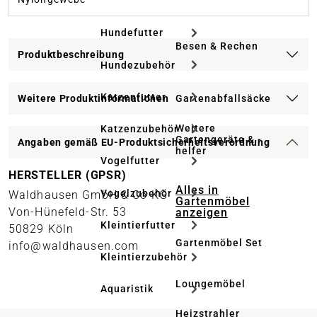
Hundefutter
Besen & Rechen
Produktbeschreibung
Hundezubehör
Katzenfutter
Gartenabfallsäcke
Weitere Produktinformationen
Weitere
Katzenzubehör
Gartengeräte & -
Angaben gemäß EU-Produktsicherheitsverordnung
helfer
Vogelfutter
HERSTELLER (GPSR)
Alles in
Vogelzubehör
Waldhausen GmbH & Co KG
Gartenmöbel
Von-Hünefeld-Str. 53
anzeigen
Kleintierfutter
50829 Köln
Gartenmöbel Set
info@waldhausen.com
Kleintierzubehör
Loungemöbel
Aquaristik
Heizstrahler