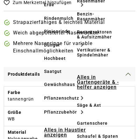
Rasenmäher
Zum Merkzettel hinzufügen
Erde
Benzin-
Rindenmulch
Rasenmäher
Strapazierfähiges & leichtes Material
Pinienrinde
Rasentraktoren
Weich abgepolsterter Nasenrücken
& Aufsitzmäher
Mehrere Nasenringe für variable
Dünger
Vertikutierer &
Einschnallmöglichkeiten
Spindelmäher
Hochbeet
Saatgut
Produktdetails
Alles in
Gartengeräte & -
Gewächshaus
helfer anzeigen
Farbe
Pflanzenschutz
tannengrün
Säge & Axt
Pflanzzubehör
Größe
WB
Gartenschere
Alles in Haustier
Material
anzeigen
Schaufel & Spaten
Nylongewebe