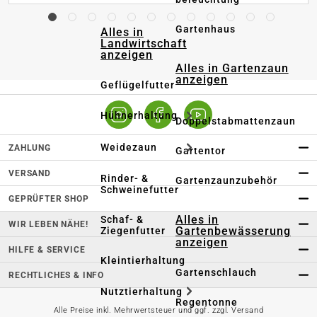
Gartenhaus
Alles in
Landwirtschaft
anzeigen
Alles in Gartenzaun
anzeigen
Geflügelfutter
Hühnerhaltung
Doppelstabmattenzaun
Weidezaun
ZAHLUNG
Gartentor
VERSAND
Rinder- &
Gartenzaunzubehör
Schweinefutter
GEPRÜFTER SHOP
Alles in
Schaf- &
WIR LEBEN NÄHE!
Gartenbewässerung
Ziegenfutter
anzeigen
HILFE & SERVICE
Kleintierhaltung
Gartenschlauch
RECHTLICHES & INFO
Nutztierhaltung
Regentonne
Alle Preise inkl. Mehrwertsteuer und ggf. zzgl. Versand