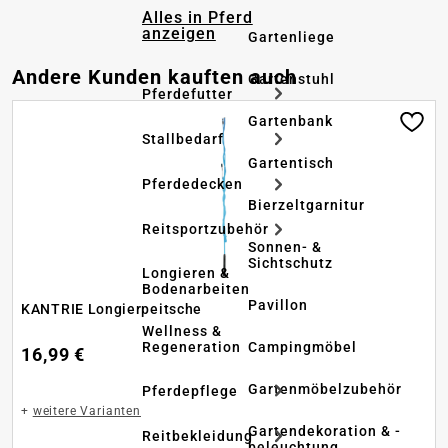
Alles in Pferd
anzeigen
Gartenliege
Produktgalerie überspringen
Andere Kunden kauften auch
Gartenstuhl
Pferdefutter
Gartenbank
Stallbedarf
Gartentisch
Pferdedecken
Bierzeltgarnitur
Reitsportzubehör
Sonnen- &
Sichtschutz
Longieren &
Bodenarbeiten
Pavillon
KANTRIE Longierpeitsche
Wellness &
Regeneration
Campingmöbel
16,99 €
Gartenmöbelzubehör
Pferdepflege
+
weitere Varianten
Gartendekoration & -
Reitbekleidung
beleuchtung