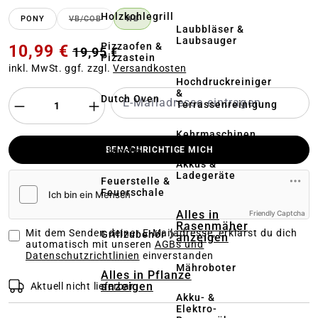
Holzkohlegrill
PONY
VB/COB
WB
(DIESE OPTION IST ZURZEIT NICHT VERFÜGBAR.)
(DIESE OPTION IST ZURZEIT NICHT VERF
Laubbläser &
Laubsauger
Pizzaofen &
10,99 €
19,95 €
Pizzastein
inkl. MwSt. ggf. zzgl.
Versandkosten
Hochdruckreiniger
&
Dutch Oven
Terrassenreinigung
Kehrmaschinen
Elektrogrill &
BENACHRICHTIGE MICH
Plancha
Akkus &
Ladegeräte
Feuerstelle &
Feuerschale
Alles in
Friendly Captcha
Rasenmäher
Mit dem Senden deiner E-Mailadresse, erklärst du dich
Grillzubehör
anzeigen
automatisch mit unseren
AGBs und
Datenschutzrichtlinien
einverstanden
Mähroboter
Alles in Pflanze
anzeigen
Aktuell nicht lieferbar
Akku- &
Elektro-