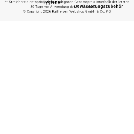
Hygiene
** Streichpreis entspricht dem niedrigsten Gesamtpreis innerhalb der letzten
Bewässerungszubehör
30 Tage vor Anwendung der Preisermäßigung
© Copyright 2026 Raiffeisen Webshop GmbH & Co. KG
Alles in
Wasserpumpe
Spielwaren &
Freizeit
Bewässerungssystem
anzeigen
Spielzeug
Alles in
Gartenteich
anzeigen
Spielhäuser
Teichfischfutter
Wasserspielzeug
Teichpflege
Kinderfahrzeuge
Teichzubehör
Ballsport
Tretroller &
Alles in
Inlineskates
Grillzubehör
anzeigen
Sandkästen