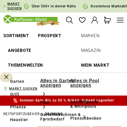
MARKT
springen
Zur Hauptnavigation springen
Über 500× in deiner Nähe
Kostenlose Marktab
SUCHEN
SORTIMENT
PROSPEKT
MARKEN
ANGEBOTE
MAGAZIN
THEMENWELTEN
MEIN MARKT
Alles in Garten
Alles in Pool
Garten
anzeigen
anzeigen
MARKT SUCHEN
Grill
Sommer-Sale: Bis zu 50 % Rabatt. Schnell zugreifen!
Aufstellpools
Pool
& Whirlpools
Pflanze
REITSPORTZUBEHÖR
ZÄUMUNG
Gartenmaschinen &
Planschbecken
Forstbedarf
Haustier