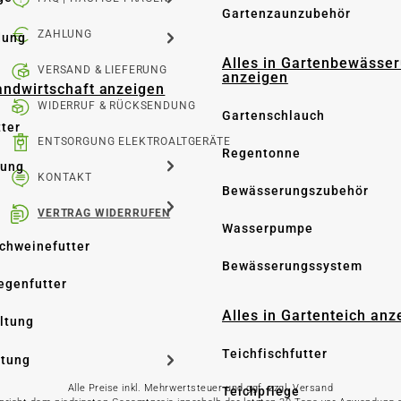
Gartenzaunzubehör
ZAHLUNG
dung
Alles in Gartenbewässe
VERSAND & LIEFERUNG
anzeigen
Landwirtschaft anzeigen
WIDERRUF & RÜCKSENDUNG
Gartenschlauch
tter
ENTSORGUNG ELEKTROALTGERÄTE
Regentonne
tung
KONTAKT
Bewässerungszubehör
VERTRAG WIDERRUFEN
Wasserpumpe
Schweinefutter
Bewässerungssystem
iegenfutter
Alles in Gartenteich anz
altung
Teichfischfutter
ltung
Alle Preise inkl. Mehrwertsteuer und ggf. zzgl. Versand
Teichpflege