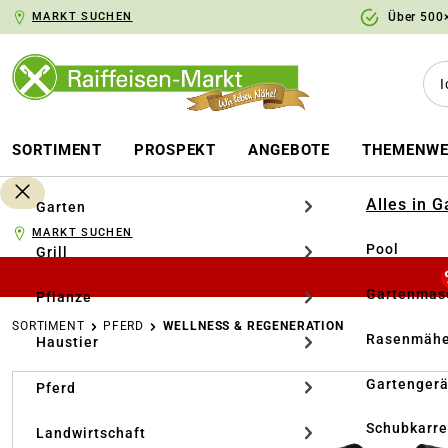
MARKT SUCHEN
Über 500×
springen
Zur Hauptnavigation springen
SORTIMENT
PROSPEKT
ANGEBOTE
THEMENWE
Alles in 
Garten
MARKT SUCHEN
Pool
Grill
Gartenmasc
Pflanze
SORTIMENT
PFERD
WELLNESS & REGENERATION
Rasenmähe
Haustier
Bildergalerie überspringen
Gartengerä
Pferd
Schubkarr
Landwirtschaft