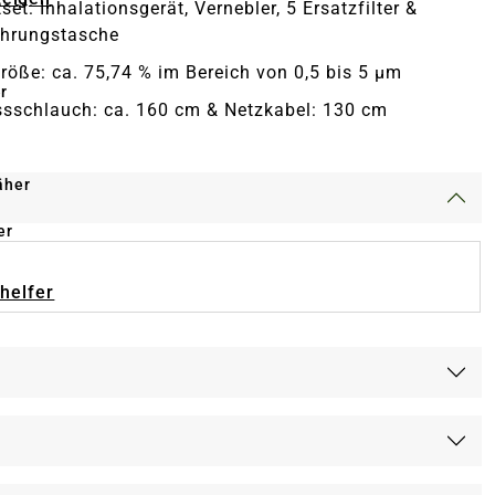
et: Inhalationsgerät, Vernebler, 5 Ersatzfilter &
hrungstasche
größe: ca. 75,74 % im Bereich von 0,5 bis 5 µm
r
sschlauch: ca. 160 cm & Netzkabel: 130 cm
äher
er
-helfer