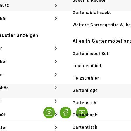
Besen & Rechen
hutz
Gartenabfallsäcke
hör
Weitere Gartengeräte & -he
Haustier anzeigen
Alles in Gartenmöbel an
r
Gartenmöbel Set
hör
Loungemöbel
er
Heizstrahler
ehör
Gartenliege
r
Gartenstuhl
hör
Gartenbank
Gartentisch
tter