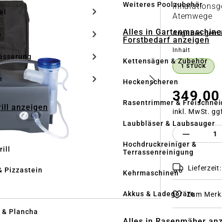
Weiteres Poolzubehör
Inhalationsge
el
Atemwege
Alles in Gartenmaschine
Angaben gem
n
Forstbedarf anzeigen
auswähle
Inhalt
ässerung
Kettensägen & Zubehör
1 STÜCK
h
Heckenscheren
349,00
Rasentrimmer & Freischnei
rill anzeigen
inkl. MwSt. gg
Laubbläser & Laubsauger
Produkt 
Hochdruckreiniger &
ill
Terrassenreinigung
Lieferzeit
& Pizzastein
Kehrmaschinen
n
Akkus & Ladegeräte
Zum Merkz
l & Plancha
Alles in Rasenmäher an