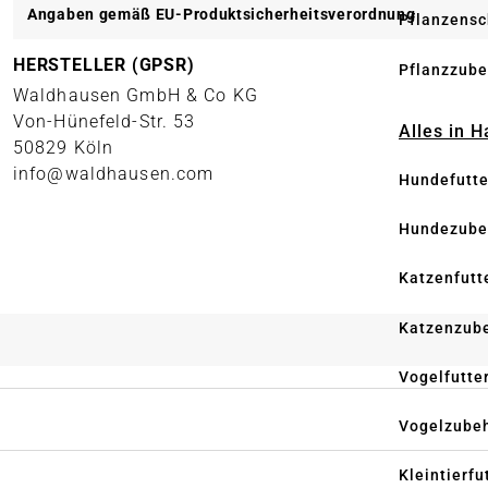
Angaben gemäß EU-Produktsicherheitsverordnung
Pflanzensc
HERSTELLER (GPSR)
Pflanzzube
Waldhausen GmbH & Co KG
Von-Hünefeld-Str. 53
Alles in 
50829 Köln
info@waldhausen.com
Hundefutte
Hundezube
Katzenfutt
Katzenzub
Vogelfutte
Vogelzube
Kleintierfu