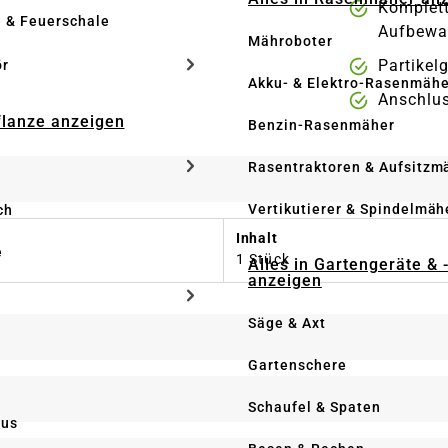
Kompletts
e & Feuerschale
Aufbewa
Mähroboter
Partikel
ör
Akku- & Elektro-Rasenmähe
Anschlus
Pflanze anzeigen
Benzin-Rasenmäher
Rasentraktoren & Aufsitzm
Vertikutierer & Spindelmäh
ch
Inhalt
e
1 Stück
Alles in Gartengeräte & 
anzeigen
Säge & Axt
Gartenschere
Schaufel & Spaten
us