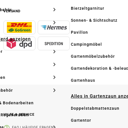
Bierzeltgarnitur
ubehör
VERSAND
Sonnen- & Sichtschutz
Pavillon
Pferd anzeigen
Campingmöbel
er
Gartenmöbelzubehör
Gartendekoration & -beleu
ken
Gartenhaus
ubehör
Alles in Gartenzaun anz
& Bodenarbeiten
Doppelstabmattenzaun
 Regeneration
HILFE & SERVICE
Gartentor
ge
FAQ | HÄUFIGE FRAGEN