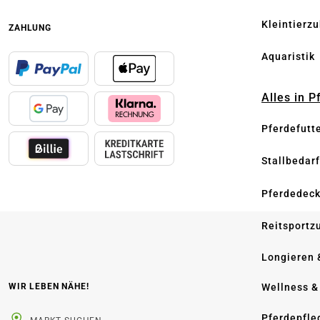
Kleintierz
ZAHLUNG
Aquaristik
Alles in 
Pferdefutt
Stallbedarf
Pferdedec
Reitsportz
Longieren 
Wellness &
WIR LEBEN NÄHE!
Pferdepfle