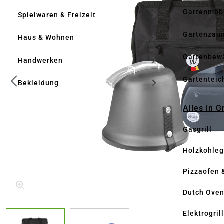
Gartenmöb
Spielwaren & Freizeit
Gartenzau
Haus & Wohnen
Gartenbew
Handwerken
Gartenteic
Bekleidung
Alles in G
Gasgrill
Holzkohlegr
Pizzaofen 
Dutch Ove
Elektrogril