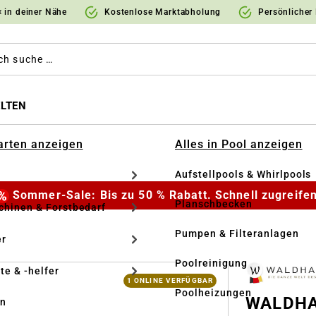
 in deiner Nähe
Kostenlose Marktabholung
Persönlicher
LTEN
Garten anzeigen
Alles in Pool anzeigen
Aufstellpools & Whirlpools
Sommer-Sale: Bis zu 50 % Rabatt. Schnell zugreifen
Planschbecken
hinen & Forstbedarf
Pumpen & Filteranlagen
r
Poolreinigung
te & -helfer
1 ONLINE VERFÜGBAR
Poolheizungen
WALDHAU
en