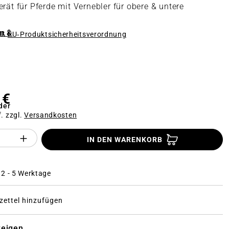
rät für Pferde mit Vernebler für obere & untere
n &
äß
EU‑Produktsicherheitsverordnung
n
 €
der
f. zzgl.
Versandkosten
Anzahl des Produktes "%product%": Gi
IN DEN WARENKORB
: 2 - 5 Werktage
ettel hinzufügen
zeigen