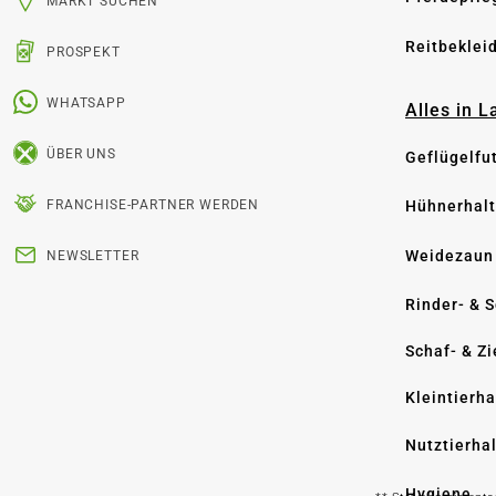
MARKT SUCHEN
Reitbeklei
PROSPEKT
WHATSAPP
Alles in 
ÜBER UNS
Geflügelfu
Hühnerhal
FRANCHISE-PARTNER WERDEN
Weidezaun
NEWSLETTER
Rinder- & 
Schaf- & Z
Kleintierh
Nutztierha
Hygiene