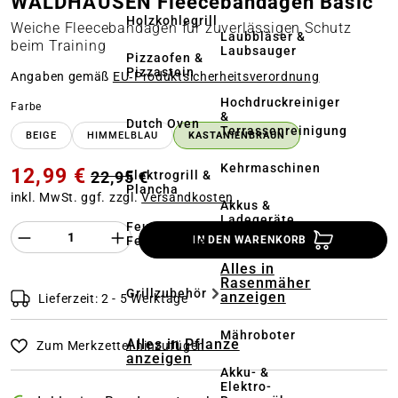
WALDHAUSEN Fleecebandagen Basic
Holzkohlegrill
Weiche Fleecebandagen für zuverlässigen Schutz
Laubbläser &
beim Training
Laubsauger
Pizzaofen &
Pizzastein
Angaben gemäß
EU‑Produktsicherheitsverordnung
Hochdruckreiniger
auswählen
Farbe
&
Dutch Oven
Terrassenreinigung
BEIGE
HIMMELBLAU
KASTANIENBRAUN
Kehrmaschinen
12,99 €
Elektrogrill &
22,95 €
Plancha
inkl. MwSt. ggf. zzgl.
Versandkosten
Akkus &
Ladegeräte
Feuerstelle &
Produkt Anzahl des Produktes "%product%
Feuerschale
IN DEN WARENKORB
Alles in
Rasenmäher
Grillzubehör
anzeigen
Lieferzeit: 2 - 5 Werktage
Mähroboter
Alles in Pflanze
Zum Merkzettel hinzufügen
anzeigen
Akku- &
Elektro-