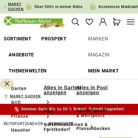
MARKT
springen
Zur Hauptnavigation springen
Über 500× in deiner Nähe
Kostenlose Marktab
SUCHEN
SORTIMENT
PROSPEKT
MARKEN
ANGEBOTE
MAGAZIN
THEMENWELTEN
MEIN MARKT
Alles in Garten
Alles in Pool
Garten
anzeigen
anzeigen
MARKT SUCHEN
Grill
Sommer-Sale: Bis zu 50 % Rabatt. Schnell zugreifen!
Aufstellpools
Pool
& Whirlpools
Pflanze
REITSPORTZUBEHÖR
BEINSCHUTZ
Gartenmaschinen &
Planschbecken
Forstbedarf
Haustier