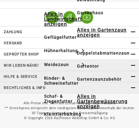
Gartenhaus
Alles in
Landwirtschaft
anzeigen
Alles in Gartenzaun
ZAHLUNG
anzeigen
Geflügelfutter
VERSAND
Hühnerhaltung
Doppelstabmattenzaun
GEPRÜFTER SHOP
Weidezaun
WIR LEBEN NÄHE!
Gartentor
HILFE & SERVICE
Rinder- &
Gartenzaunzubehör
Schweinefutter
RECHTLICHES & INFO
Alles in
Schaf- &
Gartenbewässerung
Ziegenfutter
Alle Preise inkl. Mehrwertsteuer und ggf. zzgl. Versand
anzeigen
** Streichpreis entspricht dem niedrigsten Gesamtpreis innerhalb der letzten
30 Tage vor Anwendung der Preisermäßigung
Kleintierhaltung
© Copyright 2026 Raiffeisen Webshop GmbH & Co. KG
Gartenschlauch
Nutztierhaltung
Regentonne