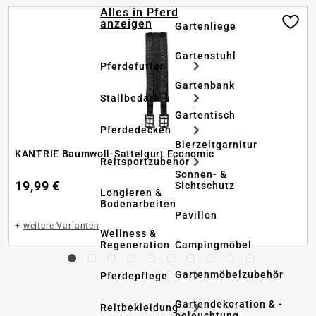
Alles in Pferd
anzeigen
Gartenliege
Gartenstuhl
Pferdefutter
Gartenbank
Stallbedarf
Gartentisch
Pferdedecken
Bierzeltgarnitur
KANTRIE Baumwoll-Sattelgurt Economic
Reitsportzubehör
Sonnen- &
19,99 €
Sichtschutz
Longieren &
Bodenarbeiten
Pavillon
+
weitere Varianten
Wellness &
Regeneration
Campingmöbel
Gartenmöbelzubehör
Pferdepflege
Gartendekoration & -
Reitbekleidung
beleuchtung