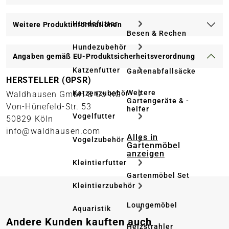
Hundefutter
Weitere Produktinformationen
Besen & Rechen
Hundezubehör
Angaben gemäß EU-Produktsicherheitsverordnung
Katzenfutter
Gartenabfallsäcke
HERSTELLER (GPSR)
Weitere
Katzenzubehör
Waldhausen GmbH & Co KG
Gartengeräte & -
Von-Hünefeld-Str. 53
helfer
Vogelfutter
50829 Köln
info@waldhausen.com
Alles in
Vogelzubehör
Gartenmöbel
anzeigen
Kleintierfutter
Gartenmöbel Set
Kleintierzubehör
Loungemöbel
Aquaristik
Produktgalerie überspringen
Andere Kunden kauften auch
Heizstrahler