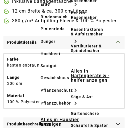
Rasenmäher
Inklusive Bandagentasche
Erde
12 cm Breite & ca. 300 cm Länge
Benzin-
Rindenmulch
Rasenmäher
380 g/m² Antipilling-Fleece & 100 % Polyester
Pinienrinde
Rasentraktoren
& Aufsitzmäher
Dünger
Produktdetails
Vertikutierer &
Spindelmäher
Hochbeet
Farbe
kastanienbraun
Saatgut
Alles in
Gartengeräte & -
Länge
Gewächshaus
helfer anzeigen
300 cm
Pflanzenschutz
Material
Säge & Axt
100 % Polyester
Pflanzzubehör
Gartenschere
Alles in Haustier
anzeigen
Produktbeschreibung
Schaufel & Spaten