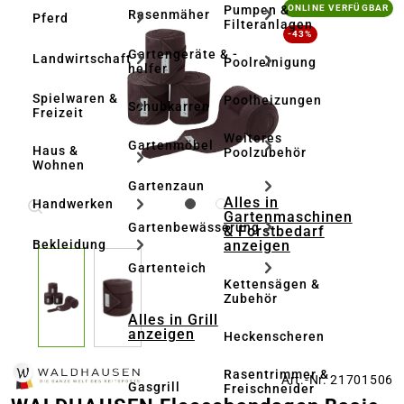
Bildergalerie überspringen
Pumpen &
ONLINE VERFÜGBAR
Rasenmäher
Pferd
Filteranlagen
-43%
Gartengeräte & -
Landwirtschaft
Poolreinigung
helfer
Spielwaren &
Poolheizungen
Schubkarren
Freizeit
Weiteres
Gartenmöbel
Haus &
Poolzubehör
Wohnen
Gartenzaun
Alles in
Handwerken
Gartenmaschinen
Gartenbewässerung
& Forstbedarf
anzeigen
Bekleidung
Gartenteich
Kettensägen &
Zubehör
Alles in Grill
anzeigen
Heckenscheren
Rasentrimmer &
Art.-Nr. 21701506
Gasgrill
Freischneider