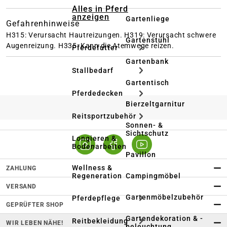
Alles in Pferd
anzeigen
Gartenliege
Gefahrenhinweise
H315: Verursacht Hautreizungen.
H319: Verursacht schwere
Gartenstuhl
Augenreizung.
H335: Kann die Atemwege reizen.
Pferdefutter
Gartenbank
Stallbedarf
Gartentisch
Pferdedecken
Bierzeltgarnitur
Reitsportzubehör
Sonnen- &
Sichtschutz
Longieren &
Bodenarbeiten
Pavillon
Wellness &
ZAHLUNG
Regeneration
Campingmöbel
VERSAND
Gartenmöbelzubehör
Pferdepflege
GEPRÜFTER SHOP
Gartendekoration & -
Reitbekleidung
WIR LEBEN NÄHE!
beleuchtung