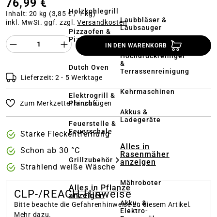
76,99 €
Holzkohlegrill
Inhalt:
20 kg
(3,85 € / 1 kg)
Laubbläser &
inkl. MwSt. ggf. zzgl.
Versandkosten
Laubsauger
Pizzaofen &
Pizzastein
Produkt Anzahl des Produktes "%product%
IN DEN WARENKORB
Hochdruckreiniger
&
Dutch Oven
Terrassenreinigung
Lieferzeit: 2 - 5 Werktage
Kehrmaschinen
Elektrogrill &
Plancha
Zum Merkzettel hinzufügen
Akkus &
Ladegeräte
Feuerstelle &
Feuerschale
Starke Fleckentfernung
Alles in
Schon ab 30 °C
Rasenmäher
Grillzubehör
anzeigen
Strahlend weiße Wäsche
Mähroboter
Alles in Pflanze
CLP-/REACH-Hinweise
anzeigen
Akku- &
Bitte beachte die Gefahrenhinweise zu diesem Artikel.
Elektro-
Mehr dazu.