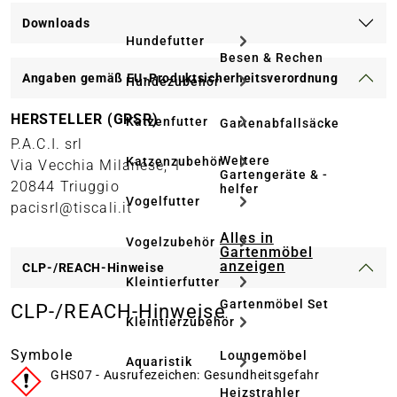
Downloads
Hundefutter
Besen & Rechen
Angaben gemäß EU-Produktsicherheitsverordnung
Hundezubehör
HERSTELLER (GPSR)
Katzenfutter
Gartenabfallsäcke
P.A.C.I. srl
Weitere
Katzenzubehör
Via Vecchia Milanese, 1
Gartengeräte & -
20844 Triuggio
helfer
Vogelfutter
pacisrl@tiscali.it
Alles in
Vogelzubehör
Gartenmöbel
anzeigen
CLP-/REACH-Hinweise
Kleintierfutter
Gartenmöbel Set
CLP-/REACH-Hinweise
Kleintierzubehör
Symbole
Loungemöbel
Aquaristik
GHS07 - Ausrufezeichen: Gesundheitsgefahr
Heizstrahler