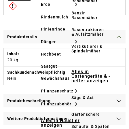
Rasenmäher
Erde
Benzin-
Rindenmulch
Rasenmäher
Pinienrinde
Rasentraktoren
& Aufsitzmäher
Produktdetails
Dünger
Vertikutierer &
Spindelmäher
Inhalt
Hochbeet
20 kg
Saatgut
Alles in
Sachkundenachweispflichtig
Gartengeräte & -
Nein
Gewächshaus
helfer anzeigen
Pflanzenschutz
Säge & Axt
Produktbeschreibung
Pflanzzubehör
Gartenschere
Weitere Produktinformationen
Alles in Haustier
anzeigen
Schaufel & Spaten