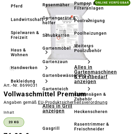
Bildergalerie überspringen
Pumpen &
ONLINE VERFÜGBAR
Rasenmäher
Pferd
Filteranlagen
Gartengeräte & -
Landwirtschaft
Poolreinigung
helfer
Spielwaren &
Poolheizungen
Schubkarren
Freizeit
Weiteres
Gartenmöbel
Haus &
Poolzubehör
Wohnen
Gartenzaun
Alles in
Handwerken
Gartenmaschinen
Gartenbewässerung
& Forstbedarf
anzeigen
Bekleidung
Art.-Nr. 8699031
Gartenteich
Vollwaschmittel Premium
Kettensägen &
Zubehör
Angaben gemäß
EU‑Produktsicherheitsverordnung
Alles in Grill
anzeigen
Heckenscheren
auswählen
Inhalt
20 KG
Rasentrimmer &
Gasgrill
Freischneider