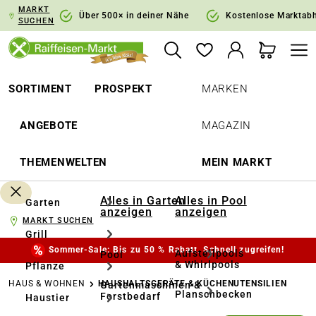
MARKT
springen
Zur Hauptnavigation springen
Über 500× in deiner Nähe
Kostenlose Marktab
SUCHEN
SORTIMENT
PROSPEKT
MARKEN
ANGEBOTE
MAGAZIN
THEMENWELTEN
MEIN MARKT
Alles in Garten
Alles in Pool
Garten
anzeigen
anzeigen
MARKT SUCHEN
Grill
Sommer-Sale: Bis zu 50 % Rabatt. Schnell zugreifen!
Aufstellpools
Pool
& Whirlpools
Pflanze
HAUS & WOHNEN
HAUSHALTSGERÄTE & KÜCHENUTENSILIEN
Gartenmaschinen &
Planschbecken
Forstbedarf
Haustier