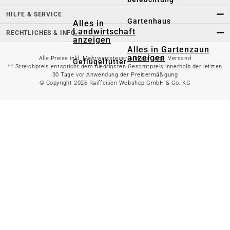
HILFE & SERVICE
Gartenhaus
Alles in
Landwirtschaft
RECHTLICHES & INFO
anzeigen
Alles in Gartenzaun
anzeigen
Alle Preise inkl. Mehrwertsteuer und ggf. zzgl. Versand
Geflügelfutter
** Streichpreis entspricht dem niedrigsten Gesamtpreis innerhalb der letzten
30 Tage vor Anwendung der Preisermäßigung
Hühnerhaltung
© Copyright 2026 Raiffeisen Webshop GmbH & Co. KG
Doppelstabmattenzaun
Weidezaun
Gartentor
Rinder- &
Gartenzaunzubehör
Schweinefutter
Alles in
Schaf- &
Gartenbewässerung
Ziegenfutter
anzeigen
Kleintierhaltung
Gartenschlauch
Nutztierhaltung
Regentonne