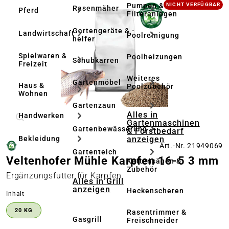
Bildergalerie überspringen
Pumpen &
NICHT VERFÜGBAR
Rasenmäher
Pferd
Filteranlagen
Gartengeräte & -
Landwirtschaft
Poolreinigung
helfer
Spielwaren &
Poolheizungen
Schubkarren
Freizeit
Weiteres
Gartenmöbel
Haus &
Poolzubehör
Wohnen
Gartenzaun
Alles in
Handwerken
Gartenmaschinen
Gartenbewässerung
& Forstbedarf
anzeigen
Bekleidung
Art.-Nr. 21949069
Gartenteich
Veltenhofer Mühle Karpfen 16-5 3 mm
Kettensägen &
Zubehör
Ergänzungsfutter für Karpfen
Alles in Grill
anzeigen
Heckenscheren
auswählen
Inhalt
20 KG
Rasentrimmer &
Gasgrill
Freischneider