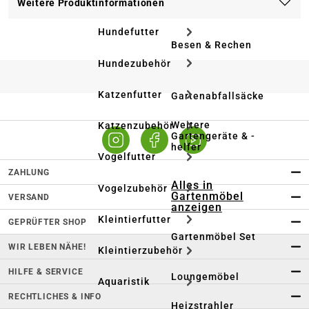
Weitere Produktinformationen
Hundefutter
Besen & Rechen
Hundezubehör
Katzenfutter
Gartenabfallsäcke
Weitere
Katzenzubehör
Gartengeräte & -
helfer
Vogelfutter
ZAHLUNG
Alles in
Vogelzubehör
Gartenmöbel
VERSAND
anzeigen
Kleintierfutter
GEPRÜFTER SHOP
Gartenmöbel Set
WIR LEBEN NÄHE!
Kleintierzubehör
HILFE & SERVICE
Loungemöbel
Aquaristik
RECHTLICHES & INFO
Heizstrahler