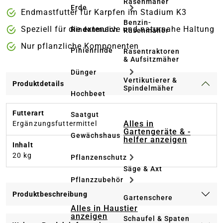
Rasenmäher
Erde
Endmastfutter für Karpfen im Stadium K3
Benzin-
Speziell für die extensive und naturnahe Haltung
Rindenmulch
Rasenmäher
Nur pflanzliche Komponenten
Pinienrinde
Rasentraktoren
& Aufsitzmäher
Dünger
Vertikutierer &
Produktdetails
Spindelmäher
Hochbeet
Futterart
Saatgut
Alles in
Ergänzungsfuttermittel
Gartengeräte & -
Gewächshaus
helfer anzeigen
Inhalt
20 kg
Pflanzenschutz
Säge & Axt
Pflanzzubehör
Produktbeschreibung
Gartenschere
Alles in Haustier
anzeigen
Schaufel & Spaten