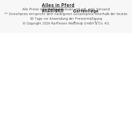
Alles in Pferd
anzeigen
Alle Preise inkl. Mehrwertsteuer und ggf. zzgl. Versand
Gartenliege
** Streichpreis entspricht dem niedrigsten Gesamtpreis innerhalb der letzten
30 Tage vor Anwendung der Preisermäßigung
Gartenstuhl
© Copyright 2026 Raiffeisen Webshop GmbH & Co. KG
Pferdefutter
Gartenbank
Stallbedarf
Gartentisch
Pferdedecken
Bierzeltgarnitur
Reitsportzubehör
Sonnen- &
Sichtschutz
Longieren &
Bodenarbeiten
Pavillon
Wellness &
Regeneration
Campingmöbel
Gartenmöbelzubehör
Pferdepflege
Gartendekoration & -
Reitbekleidung
beleuchtung