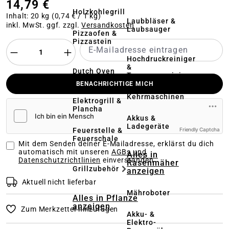
14,79 €
Holzkohlegrill
Inhalt:
20 kg
(0,74 € / 1 kg)
Laubbläser &
inkl. MwSt. ggf. zzgl.
Versandkosten
Laubsauger
Pizzaofen &
Pizzastein
Hochdruckreiniger
&
Dutch Oven
Terrassenreinigung
BENACHRICHTIGE MICH
Kehrmaschinen
Elektrogrill &
Plancha
Akkus &
Ladegeräte
Feuerstelle &
Friendly Captcha
Feuerschale
Mit dem Senden deiner E-Mailadresse, erklärst du dich
automatisch mit unseren
AGBs und
Alles in
Datenschutzrichtlinien
einverstanden
Rasenmäher
Grillzubehör
anzeigen
Aktuell nicht lieferbar
Mähroboter
Alles in Pflanze
anzeigen
Zum Merkzettel hinzufügen
Akku- &
Elektro-