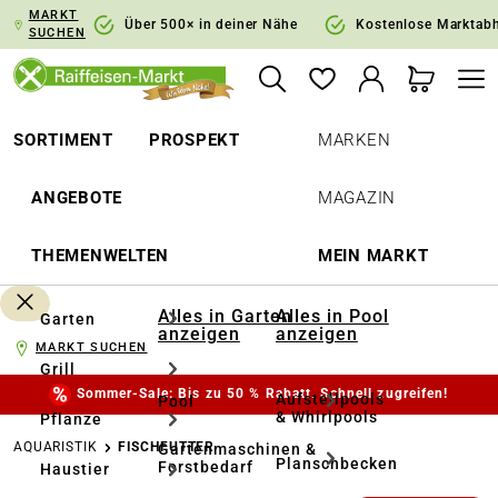
MARKT
springen
Zur Hauptnavigation springen
Über 500× in deiner Nähe
Kostenlose Marktab
SUCHEN
SORTIMENT
PROSPEKT
MARKEN
ANGEBOTE
MAGAZIN
THEMENWELTEN
MEIN MARKT
Alles in Garten
Alles in Pool
Garten
anzeigen
anzeigen
MARKT SUCHEN
Grill
Sommer-Sale: Bis zu 50 % Rabatt. Schnell zugreifen!
Aufstellpools
Pool
& Whirlpools
Pflanze
AQUARISTIK
FISCHFUTTER
Gartenmaschinen &
Planschbecken
Forstbedarf
Haustier