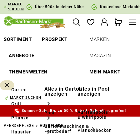
MARKT
springen
Zur Hauptnavigation springen
Über 500× in deiner Nähe
Kostenlose Marktab
SUCHEN
SORTIMENT
PROSPEKT
MARKEN
ANGEBOTE
MAGAZIN
THEMENWELTEN
MEIN MARKT
Alles in Garten
Alles in Pool
Garten
anzeigen
anzeigen
MARKT SUCHEN
Grill
Sommer-Sale: Bis zu 50 % Rabatt. Schnell zugreifen!
Aufstellpools
Pool
& Whirlpools
Pflanze
PFERDEPFLEGE
HUFPFLEGE
Gartenmaschinen &
Planschbecken
Forstbedarf
Haustier