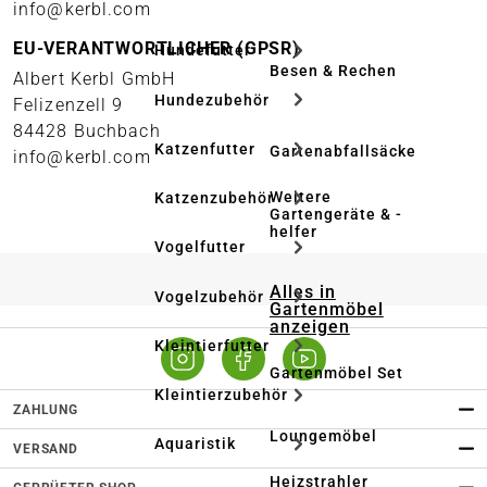
info@kerbl.com
EU-VERANTWORTLICHER (GPSR)
Hundefutter
Besen & Rechen
Albert Kerbl GmbH
Hundezubehör
Felizenzell 9
84428 Buchbach
Katzenfutter
Gartenabfallsäcke
info@kerbl.com
Weitere
Katzenzubehör
Gartengeräte & -
helfer
Vogelfutter
Alles in
Vogelzubehör
Gartenmöbel
anzeigen
Kleintierfutter
Gartenmöbel Set
Kleintierzubehör
ZAHLUNG
Loungemöbel
Aquaristik
VERSAND
Heizstrahler