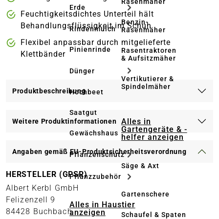
Rasenmäher
Erde
Feuchtigkeitsdichtes Unterteil hält
Benzin-
Behandlungsflüssigkeit im Schuh
Rindenmulch
Rasenmäher
Flexibel anpassbar durch mitgelieferte
Pinienrinde
Rasentraktoren
Klettbänder
& Aufsitzmäher
Dünger
Vertikutierer &
Spindelmäher
Produktbeschreibung
Hochbeet
Saatgut
Alles in
Weitere Produktinformationen
Gartengeräte & -
Gewächshaus
helfer anzeigen
Angaben gemäß EU-Produktsicherheitsverordnung
Pflanzenschutz
Säge & Axt
HERSTELLER (GPSR)
Pflanzzubehör
Albert Kerbl GmbH
Gartenschere
Felizenzell 9
Alles in Haustier
84428 Buchbach
anzeigen
Schaufel & Spaten