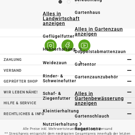
Gartenhaus
Alles in
Landwirtschaft
anzeigen
Alles in Gartenzaun
anzeigen
Geflügelfutter
Hühnerhaltung
Doppelstabmattenzaun
ZAHLUNG
Weidezaun
Gartentor
VERSAND
Rinder- &
Gartenzaunzubehör
Schweinefutter
GEPRÜFTER SHOP
WIR LEBEN NÄHE!
Alles in
Schaf- &
Gartenbewässerung
Ziegenfutter
anzeigen
HILFE & SERVICE
Kleintierhaltung
RECHTLICHES & INFO
Gartenschlauch
Nutztierhaltung
Regentonne
Alle Preise inkl. Mehrwertsteuer und ggf. zzgl. Versand
** Streichpreis entspricht dem niedrigsten Gesamtpreis innerhalb der letzten