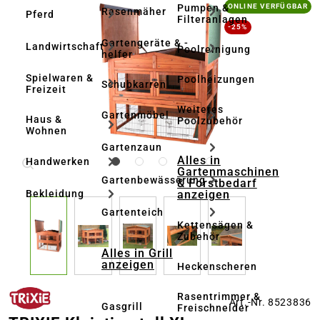
Bildergalerie überspringen
Pumpen &
ONLINE VERFÜGBAR
Rasenmäher
Pferd
Filteranlagen
-25%
Gartengeräte & -
Landwirtschaft
Poolreinigung
helfer
Spielwaren &
Poolheizungen
Schubkarren
Freizeit
Weiteres
Gartenmöbel
Haus &
Poolzubehör
Wohnen
Gartenzaun
Alles in
Handwerken
Gartenmaschinen
Gartenbewässerung
& Forstbedarf
anzeigen
Bekleidung
Gartenteich
Kettensägen &
Zubehör
Alles in Grill
anzeigen
Heckenscheren
Rasentrimmer &
Art.-Nr. 8523836
Gasgrill
Freischneider