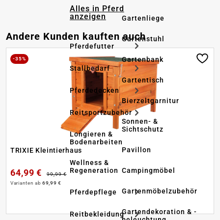
Alles in Pferd
anzeigen
Gartenliege
Produktgalerie überspringen
Andere Kunden kauften auch
Gartenstuhl
Pferdefutter
Gartenbank
-35%
Stallbedarf
Gartentisch
Pferdedecken
Bierzeltgarnitur
Reitsportzubehör
Sonnen- &
Sichtschutz
Longieren &
Bodenarbeiten
Pavillon
TRIXIE Kleintierhaus
Wellness &
Regeneration
Campingmöbel
64,99 €
99,99 €
Varianten ab
69,99 €
Gartenmöbelzubehör
Pferdepflege
Gartendekoration & -
Reitbekleidung
beleuchtung