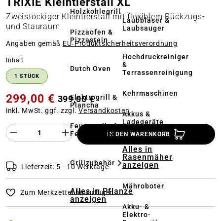
TRIXIE Kleintierstall XL
Holzkohlegrill
Zweistöckiger Kleintierstall mit flexiblem Rückzugs-
Laubbläser &
und Stauraum
Laubsauger
Pizzaofen &
Pizzastein
Angaben gemäß
EU‑Produktsicherheitsverordnung
Hochdruckreiniger
auswählen
Inhalt
&
Dutch Oven
Terrassenreinigung
1 STÜCK
Kehrmaschinen
299,00 €
Elektrogrill &
399,00 €
Plancha
inkl. MwSt. ggf. zzgl.
Versandkosten
Akkus &
Ladegeräte
Feuerstelle &
Produkt Anzahl des Produktes "%product%
Feuerschale
IN DEN WARENKORB
Alles in
Rasenmäher
Grillzubehör
anzeigen
Lieferzeit: 5 - 10 Werktage
Mähroboter
Alles in Pflanze
Zum Merkzettel hinzufügen
anzeigen
Akku- &
Elektro-