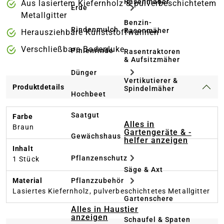
Rasenmäher
Aus lasiertem Kiefernholz & pulverbeschichtetem
Erde
Metallgitter
Benzin-
Rindenmulch
Rasenmäher
Herausziehbare Kunststoffwannen
Verschließbare Bodenluke
Pinienrinde
Rasentraktoren
& Aufsitzmäher
Dünger
Vertikutierer &
Produktdetails
Spindelmäher
Hochbeet
Saatgut
Farbe
Alles in
Braun
Gartengeräte & -
Gewächshaus
helfer anzeigen
Inhalt
Pflanzenschutz
1 Stück
Säge & Axt
Material
Pflanzzubehör
Lasiertes Kiefernholz, pulverbeschichtetes Metallgitter
Gartenschere
Alles in Haustier
anzeigen
Schaufel & Spaten