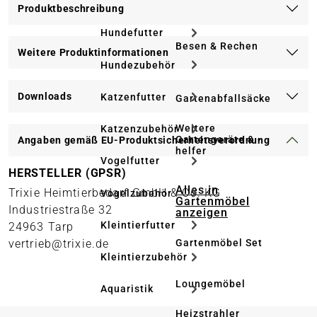
Produktbeschreibung
Hundefutter
Besen & Rechen
Weitere Produktinformationen
Hundezubehör
Downloads
Katzenfutter
Gartenabfallsäcke
Weitere
Katzenzubehör
Gartengeräte & -
Angaben gemäß EU-Produktsicherheitsverordnung
helfer
Vogelfutter
HERSTELLER (GPSR)
Alles in
Trixie Heimtierbedarf GmbH & Co. KG
Vogelzubehör
Gartenmöbel
Industriestraße 32
anzeigen
Kleintierfutter
24963 Tarp
vertrieb@trixie.de
Gartenmöbel Set
Kleintierzubehör
Loungemöbel
Aquaristik
Heizstrahler