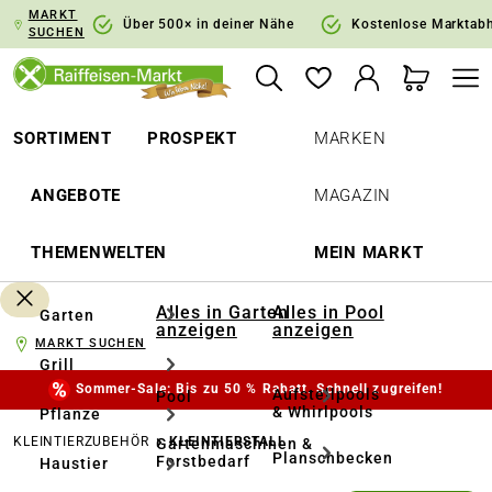
MARKT
springen
Zur Hauptnavigation springen
Über 500× in deiner Nähe
Kostenlose Marktab
SUCHEN
SORTIMENT
PROSPEKT
MARKEN
ANGEBOTE
MAGAZIN
THEMENWELTEN
MEIN MARKT
Alles in Garten
Alles in Pool
Garten
anzeigen
anzeigen
MARKT SUCHEN
Grill
Sommer-Sale: Bis zu 50 % Rabatt. Schnell zugreifen!
Aufstellpools
Pool
& Whirlpools
Pflanze
KLEINTIERZUBEHÖR
KLEINTIERSTALL
Gartenmaschinen &
Planschbecken
Forstbedarf
Haustier