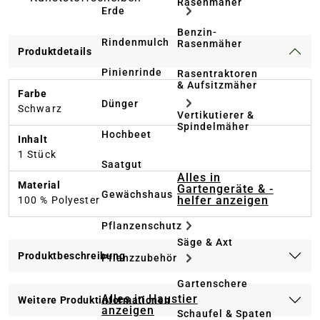
Rasenmäher
Erde
Benzin-
Rindenmulch
Rasenmäher
Produktdetails
Pinienrinde
Rasentraktoren
& Aufsitzmäher
Farbe
Dünger
Schwarz
Vertikutierer &
Spindelmäher
Hochbeet
Inhalt
1 Stück
Saatgut
Alles in
Material
Gartengeräte & -
Gewächshaus
helfer anzeigen
100 % Polyester
Pflanzenschutz
Säge & Axt
Produktbeschreibung
Pflanzzubehör
Gartenschere
Alles in Haustier
Weitere Produktinformationen
anzeigen
Schaufel & Spaten