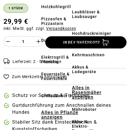
Holzkohlegrill
1 STÜCK
Laubbläser &
Laubsauger
Pizzaofen &
29,99 €
Pizzastein
inkl. MwSt. ggf. zzgl.
Versandkosten
Hochdruckreiniger
&
Produkt Anzahl des Produktes "%product%
Dutch Oven
IN DEN WARENKORB
Terrassenreinigung
Kehrmaschinen
Elektrogrill &
Lieferzeit: 2 - 5 Werktage
Plancha
Akkus &
Ladegeräte
Feuerstelle &
Zum Merkzettel hinzufügen
Feuerschale
Alles in
Rasenmäher
Schutz vor Schmutz & Tierhaaren
Grillzubehör
anzeigen
Gurtdurchführung zum Anschnallen deines
Mähroboter
Hundes
Alles in Pflanze
anzeigen
Stabiler Sitz dank Einstecklaschen &
Akku- &
Elektro-
Kunststoffscheiben