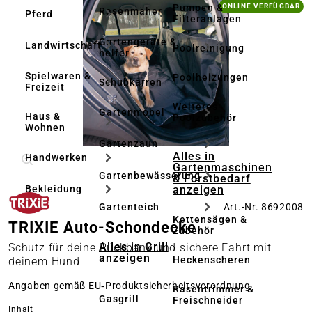
Bildergalerie überspringen
Pumpen &
ONLINE VERFÜGBAR
Rasenmäher
Pferd
Filteranlagen
Gartengeräte & -
Landwirtschaft
Poolreinigung
helfer
Spielwaren &
Poolheizungen
Schubkarren
Freizeit
Weiteres
Gartenmöbel
Haus &
Poolzubehör
Wohnen
Gartenzaun
Alles in
Handwerken
Gartenmaschinen
Gartenbewässerung
& Forstbedarf
anzeigen
Bekleidung
Art.-Nr. 8692008
Gartenteich
Kettensägen &
TRIXIE Auto-Schondecke
Zubehör
Alles in Grill
Schutz für deine Rückbank und sichere Fahrt mit
anzeigen
Heckenscheren
deinem Hund
Angaben gemäß
EU‑Produktsicherheitsverordnung
Rasentrimmer &
Gasgrill
Freischneider
auswählen
Inhalt