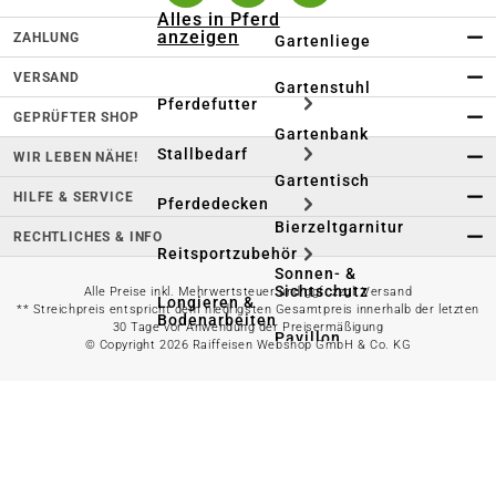
Alles in Pferd
anzeigen
ZAHLUNG
Gartenliege
VERSAND
Gartenstuhl
Pferdefutter
GEPRÜFTER SHOP
Gartenbank
Stallbedarf
WIR LEBEN NÄHE!
Gartentisch
HILFE & SERVICE
Pferdedecken
Bierzeltgarnitur
RECHTLICHES & INFO
Reitsportzubehör
Sonnen- &
Sichtschutz
Alle Preise inkl. Mehrwertsteuer und ggf. zzgl. Versand
Longieren &
** Streichpreis entspricht dem niedrigsten Gesamtpreis innerhalb der letzten
Bodenarbeiten
30 Tage vor Anwendung der Preisermäßigung
Pavillon
© Copyright 2026 Raiffeisen Webshop GmbH & Co. KG
Wellness &
Regeneration
Campingmöbel
Gartenmöbelzubehör
Pferdepflege
Gartendekoration & -
Reitbekleidung
beleuchtung