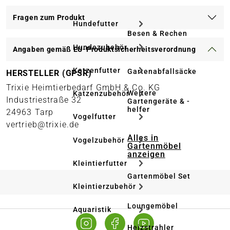
Fragen zum Produkt
Hundefutter
Besen & Rechen
Hundezubehör
Angaben gemäß EU-Produktsicherheitsverordnung
Katzenfutter
Gartenabfallsäcke
HERSTELLER (GPSR)
Trixie Heimtierbedarf GmbH & Co. KG
Weitere
Katzenzubehör
Industriestraße 32
Gartengeräte & -
helfer
24963 Tarp
Vogelfutter
vertrieb@trixie.de
Alles in
Vogelzubehör
Gartenmöbel
anzeigen
Kleintierfutter
Gartenmöbel Set
Kleintierzubehör
Loungemöbel
Aquaristik
Heizstrahler