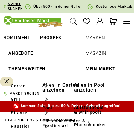
MARKT
springen
Zur Hauptnavigation springen
Über 500× in deiner Nähe
Kostenlose Marktab
SUCHEN
SORTIMENT
PROSPEKT
MARKEN
ANGEBOTE
MAGAZIN
THEMENWELTEN
MEIN MARKT
Alles in Garten
Alles in Pool
Garten
anzeigen
anzeigen
MARKT SUCHEN
Grill
Sommer-Sale: Bis zu 50 % Rabatt. Schnell zugreifen!
Aufstellpools
Pool
& Whirlpools
Pflanze
HUNDEZUBEHÖR
HUNDETRANSPORT
Gartenmaschinen &
Planschbecken
Forstbedarf
Haustier