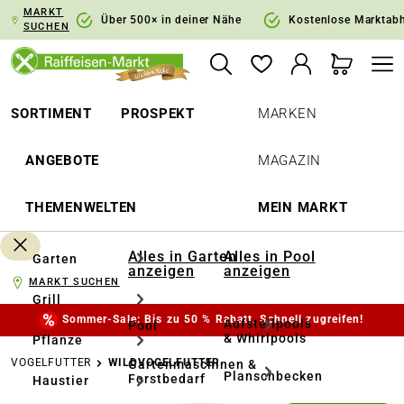
MARKT
springen
Zur Hauptnavigation springen
Über 500× in deiner Nähe
Kostenlose Marktab
SUCHEN
SORTIMENT
PROSPEKT
MARKEN
ANGEBOTE
MAGAZIN
THEMENWELTEN
MEIN MARKT
Alles in Garten
Alles in Pool
Garten
anzeigen
anzeigen
MARKT SUCHEN
Grill
Sommer-Sale: Bis zu 50 % Rabatt. Schnell zugreifen!
Aufstellpools
Pool
& Whirlpools
Pflanze
VOGELFUTTER
WILDVOGELFUTTER
Gartenmaschinen &
Planschbecken
Forstbedarf
Haustier