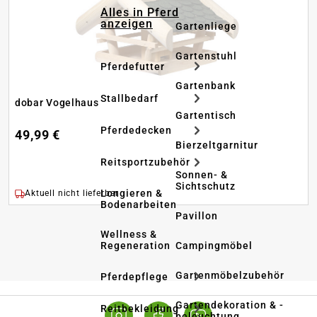
Alles in Pferd
anzeigen
Gartenliege
Gartenstuhl
Pferdefutter
Gartenbank
Stallbedarf
dobar Vogelhaus
Gartentisch
Pferdedecken
49,99 €
Bierzeltgarnitur
Reitsportzubehör
Sonnen- &
Sichtschutz
Longieren &
Aktuell nicht lieferbar
Bodenarbeiten
Pavillon
Wellness &
Regeneration
Campingmöbel
Gartenmöbelzubehör
Pferdepflege
Gartendekoration & -
Reitbekleidung
beleuchtung