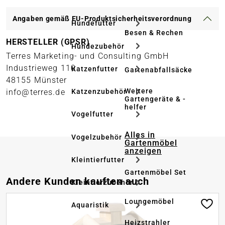
Angaben gemäß EU-Produktsicherheitsverordnung
Hundefutter
Besen & Rechen
HERSTELLER (GPSR)
Hundezubehör
Terres Marketing- und Consulting GmbH
Industrieweg 110
Katzenfutter
Gartenabfallsäcke
48155 Münster
Weitere
Katzenzubehör
info@terres.de
Gartengeräte & -
helfer
Vogelfutter
Alles in
Vogelzubehör
Gartenmöbel
anzeigen
Kleintierfutter
Gartenmöbel Set
Produktgalerie überspringen
Andere Kunden kauften auch
Kleintierzubehör
Loungemöbel
Aquaristik
Heizstrahler