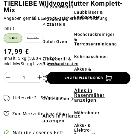
TIERLIEBE Wildvogelfutter Komplett-
Holzkohlegrill
Mix
Laubbläser &
Laubsauger
Angaben gemäß
EU‑Produktsicherheitsverordnung
Pizzaofen &
Pizzastein
auswählen
Inhalt
Hochdruckreiniger
5 KG
5.5 KG
&
(DIESE OPTION IST ZURZEIT NICHT VERFÜGBAR.)
Dutch Oven
Terrassenreinigung
17,99 €
Kehrmaschinen
Inhalt:
5 kg
(3,60 € / 1 kg)
Elektrogrill &
Plancha
inkl. MwSt. ggf. zzgl.
Versandkosten
Akkus &
Ladegeräte
Produkt Anzahl des Produktes "%product%
Feuerstelle &
IN DEN WARENKORB
Feuerschale
Alles in
Rasenmäher
Lieferzeit: 2 - 5 Werktage
Grillzubehör
anzeigen
Mähroboter
Zum Merkzettel hinzufügen
Alles in Pflanze
anzeigen
Akku- &
Elektro-
Naturbelassenes Fett