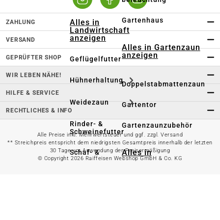
Gartenhaus
Alles in
ZAHLUNG
Landwirtschaft
anzeigen
VERSAND
Alles in Gartenzaun
anzeigen
GEPRÜFTER SHOP
Geflügelfutter
WIR LEBEN NÄHE!
Hühnerhaltung
Doppelstabmattenzaun
HILFE & SERVICE
Weidezaun
Gartentor
RECHTLICHES & INFO
Rinder- &
Gartenzaunzubehör
Schweinefutter
Alle Preise inkl. Mehrwertsteuer und ggf. zzgl. Versand
** Streichpreis entspricht dem niedrigsten Gesamtpreis innerhalb der letzten
30 Tage vor Anwendung der Preisermäßigung
Alles in
Schaf- &
© Copyright 2026 Raiffeisen Webshop GmbH & Co. KG
Gartenbewässerung
Ziegenfutter
anzeigen
Kleintierhaltung
Gartenschlauch
Nutztierhaltung
Regentonne