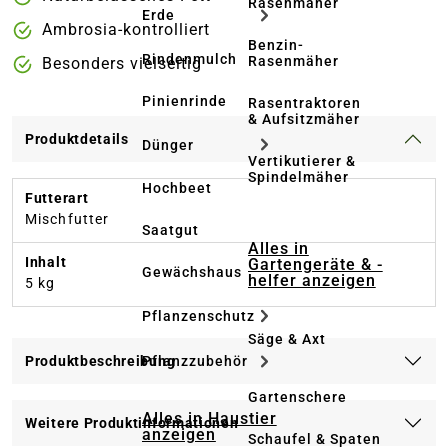
Rasenmäher
Erde
Ambrosia-kontrolliert
Benzin-
Rindenmulch
Rasenmäher
Besonders vielseitig
Pinienrinde
Rasentraktoren
& Aufsitzmäher
Produktdetails
Dünger
Vertikutierer &
Spindelmäher
Hochbeet
Futterart
Mischfutter
Saatgut
Alles in
Inhalt
Gartengeräte & -
Gewächshaus
helfer anzeigen
5 kg
Pflanzenschutz
Säge & Axt
Pflanzzubehör
Produktbeschreibung
Gartenschere
Alles in Haustier
Weitere Produktinformationen
anzeigen
Schaufel & Spaten