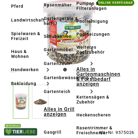
Bildergalerie überspringen
Pumpen &
ONLINE VERFÜGBAR
Rasenmäher
Pferd
Filteranlagen
Gartengeräte & -
Landwirtschaft
Poolreinigung
helfer
Spielwaren &
Poolheizungen
Schubkarren
Freizeit
Weiteres
Gartenmöbel
Haus &
Poolzubehör
Wohnen
Gartenzaun
Alles in
Handwerken
Gartenmaschinen
Gartenbewässerung
& Forstbedarf
anzeigen
Bekleidung
Gartenteich
Kettensägen &
Zubehör
Alles in Grill
anzeigen
Heckenscheren
Rasentrimmer &
Gasgrill
Art.-Nr. 9575026
Freischneider