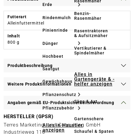
Rasenmäher
Erde
Benzin-
Futterart
Rindenmulch
Rasenmäher
Alleinfuttermittel
Pinienrinde
Rasentraktoren
& Aufsitzmäher
Inhalt
800 g
Dünger
Vertikutierer &
Spindelmäher
Hochbeet
Produktbeschreibung
Saatgut
Alles in
Gartengeräte & -
Gewächshaus
helfer anzeigen
Weitere Produktinformationen
Pflanzenschutz
Säge & Axt
Angaben gemäß EU-Produktsicherheitsverordnung
Pflanzzubehör
HERSTELLER (GPSR)
Gartenschere
Terres Marketing- und Consulting GmbH
Alles in Haustier
anzeigen
Schaufel & Spaten
Industrieweg 110