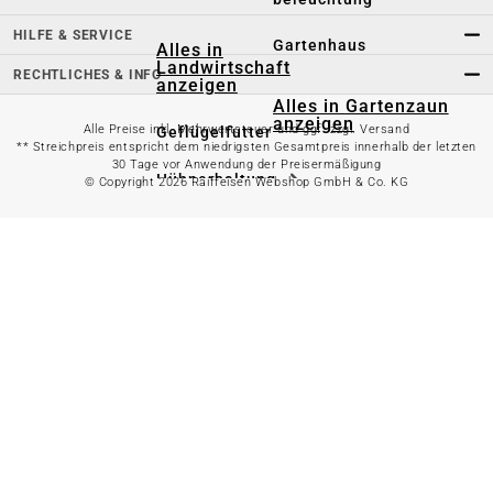
HILFE & SERVICE
Gartenhaus
Alles in
Landwirtschaft
RECHTLICHES & INFO
anzeigen
Alles in Gartenzaun
anzeigen
Alle Preise inkl. Mehrwertsteuer und ggf. zzgl. Versand
Geflügelfutter
** Streichpreis entspricht dem niedrigsten Gesamtpreis innerhalb der letzten
30 Tage vor Anwendung der Preisermäßigung
Hühnerhaltung
© Copyright 2026 Raiffeisen Webshop GmbH & Co. KG
Doppelstabmattenzaun
Weidezaun
Gartentor
Rinder- &
Gartenzaunzubehör
Schweinefutter
Alles in
Schaf- &
Gartenbewässerung
Ziegenfutter
anzeigen
Kleintierhaltung
Gartenschlauch
Nutztierhaltung
Regentonne