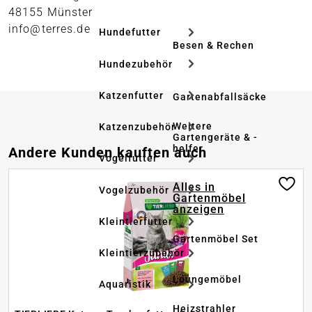
48155 Münster
info@terres.de
Hundefutter
Besen & Rechen
Hundezubehör
Katzenfutter
Gartenabfallsäcke
Weitere
Katzenzubehör
Gartengeräte & -
helfer
Produktgalerie überspringen
Andere Kunden kauften auch
Vogelfutter
Alles in
Vogelzubehör
Gartenmöbel
anzeigen
Kleintierfutter
Gartenmöbel Set
Kleintierzubehör
Loungemöbel
Aquaristik
Heizstrahler