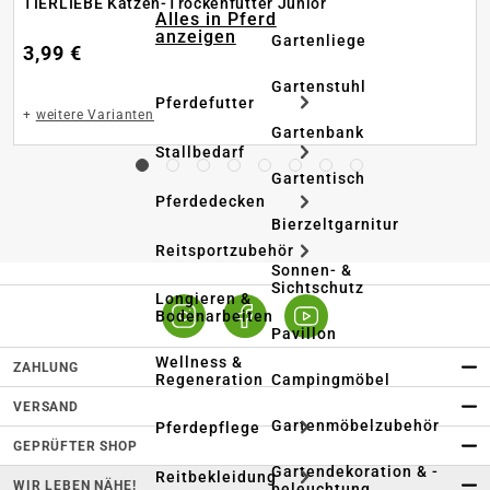
TIERLIEBE Katzen-Trockenfutter Junior
Alles in Pferd
anzeigen
Gartenliege
3,99 €
Gartenstuhl
Pferdefutter
+
weitere Varianten
Gartenbank
Stallbedarf
Gartentisch
Pferdedecken
Bierzeltgarnitur
Reitsportzubehör
Sonnen- &
Sichtschutz
Longieren &
Bodenarbeiten
Pavillon
Wellness &
ZAHLUNG
Regeneration
Campingmöbel
VERSAND
Gartenmöbelzubehör
Pferdepflege
GEPRÜFTER SHOP
Gartendekoration & -
Reitbekleidung
WIR LEBEN NÄHE!
beleuchtung