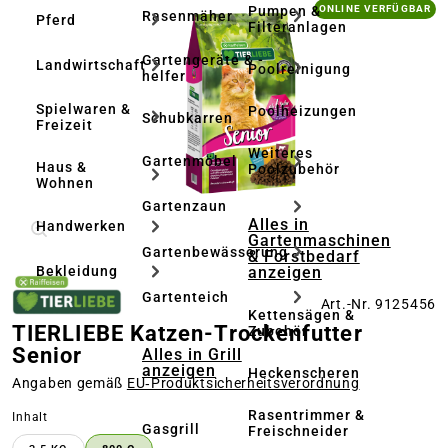
Bildergalerie überspringen
Pumpen &
ONLINE VERFÜGBAR
Rasenmäher
Pferd
Filteranlagen
Gartengeräte & -
Landwirtschaft
Poolreinigung
helfer
Spielwaren &
Poolheizungen
Schubkarren
Freizeit
Weiteres
Gartenmöbel
Haus &
Poolzubehör
Wohnen
Gartenzaun
Alles in
Handwerken
Gartenmaschinen
Gartenbewässerung
& Forstbedarf
anzeigen
Bekleidung
Gartenteich
Art.-Nr. 9125456
Kettensägen &
TIERLIEBE Katzen-Trockenfutter
Zubehör
Senior
Alles in Grill
anzeigen
Heckenscheren
Angaben gemäß
EU‑Produktsicherheitsverordnung
Rasentrimmer &
auswählen
Inhalt
Gasgrill
Freischneider