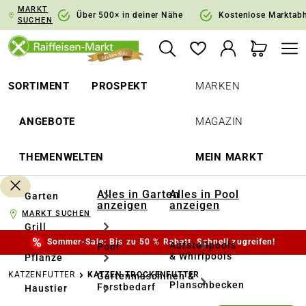
MARKT
springen
Zur Hauptnavigation springen
Über 500× in deiner Nähe
Kostenlose Marktab
SUCHEN
SORTIMENT
PROSPEKT
MARKEN
ANGEBOTE
MAGAZIN
THEMENWELTEN
MEIN MARKT
Alles in Garten
Alles in Pool
Garten
anzeigen
anzeigen
MARKT SUCHEN
Grill
Sommer-Sale: Bis zu 50 % Rabatt. Schnell zugreifen!
Aufstellpools
Pool
& Whirlpools
Pflanze
KATZENFUTTER
KATZEN-TROCKENFUTTER
Gartenmaschinen &
Planschbecken
Forstbedarf
Haustier