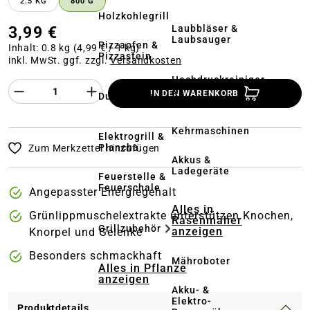
2.5 KG
800 G
Holzkohlegrill
Laubbläser &
3,99 €
Laubsauger
Pizzaofen &
Inhalt:
0.8 kg
(4,99 € / 1 kg)
Pizzastein
inkl. MwSt. ggf. zzgl.
Versandkosten
Hochdruckreiniger
Produkt Anzahl des Produktes "%product%
&
IN DEN WARENKORB
Dutch Oven
Terrassenreinigung
Kehrmaschinen
Elektrogrill &
Plancha
Zum Merkzettel hinzufügen
Akkus &
Ladegeräte
Feuerstelle &
Feuerschale
Angepasster Energiegehalt
Alles in
Grünlippmuschelextrakte unterstützen Knochen,
Rasenmäher
Grillzubehör
anzeigen
Knorpel und Gelenke
Besonders schmackhaft
Mähroboter
Alles in Pflanze
anzeigen
Akku- &
Elektro-
Produktdetails