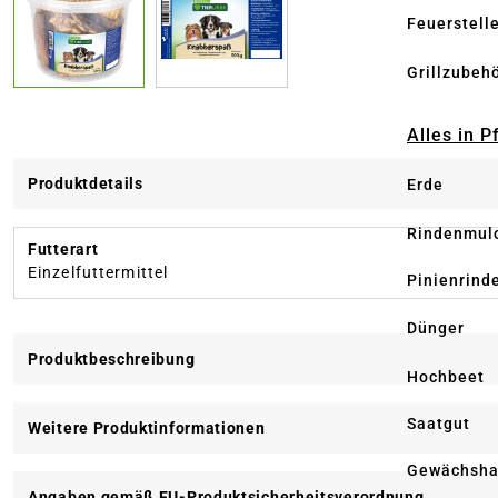
Feuerstell
Grillzubeh
Alles in 
Produktdetails
Erde
Rindenmul
Futterart
Einzelfuttermittel
Pinienrind
Dünger
Produktbeschreibung
Hochbeet
Saatgut
Weitere Produktinformationen
Gewächsha
Angaben gemäß EU-Produktsicherheitsverordnung