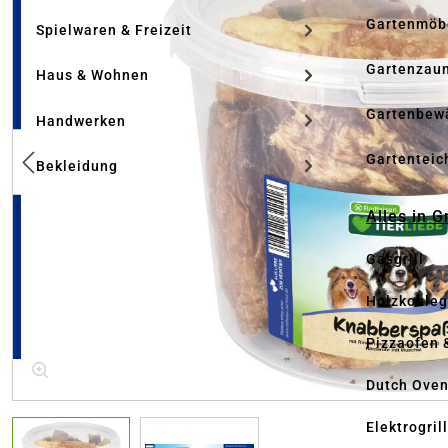
Gartenmöb
Spielwaren & Freizeit
Gartenzau
Haus & Wohnen
Gartenbew
Handwerken
Gartenteic
Bekleidung
Alles in G
Gasgrill
Holzkohlegr
Pizzaofen 
Dutch Ove
Elektrogril