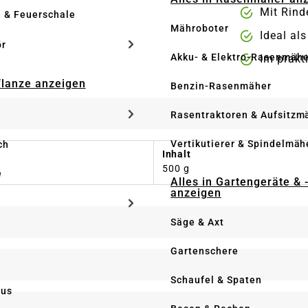
Mit Rind
e & Feuerschale
Mähroboter
Ideal al
ör
Akku- & Elektro-Rasenmähe
Im prakt
Pflanze anzeigen
Benzin-Rasenmäher
Rasentraktoren & Aufsitzm
Vertikutierer & Spindelmäh
ch
Inhalt
500 g
e
Alles in Gartengeräte & 
anzeigen
Säge & Axt
Gartenschere
Schaufel & Spaten
us