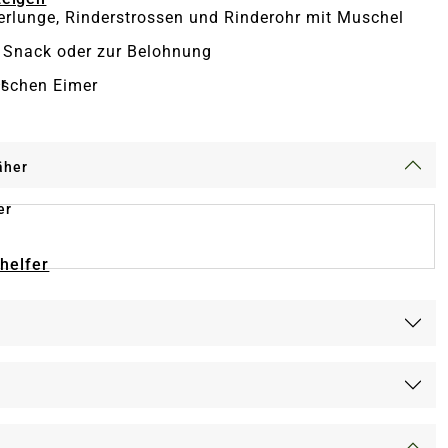
erlunge, Rinderstrossen und Rinderohr mit Muschel
s Snack oder zur Belohnung
r
ischen Eimer
äher
er
-helfer