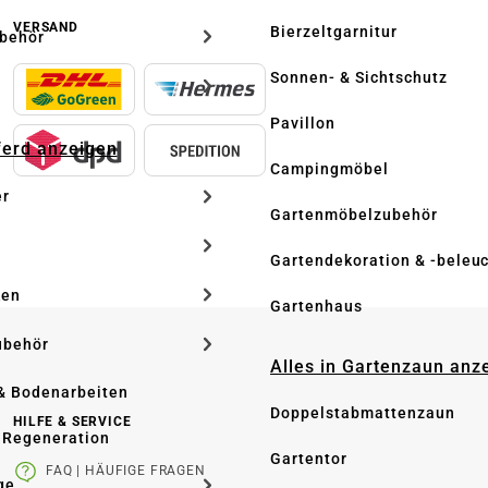
VERSAND
Bierzeltgarnitur
ubehör
Sonnen- & Sichtschutz
Pavillon
Pferd anzeigen
Campingmöbel
er
Gartenmöbelzubehör
Gartendekoration & -beleu
ken
Gartenhaus
ubehör
Alles in Gartenzaun anz
& Bodenarbeiten
Doppelstabmattenzaun
HILFE & SERVICE
 Regeneration
Gartentor
FAQ | HÄUFIGE FRAGEN
ge