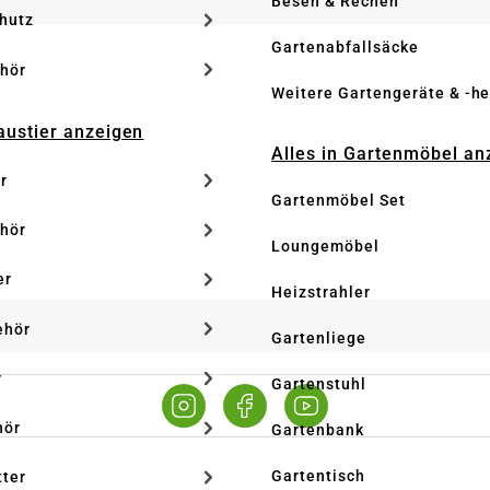
Besen & Rechen
hutz
Gartenabfallsäcke
hör
Weitere Gartengeräte & -he
Haustier anzeigen
Alles in Gartenmöbel an
r
Gartenmöbel Set
hör
Loungemöbel
er
Heizstrahler
ehör
Gartenliege
r
Gartenstuhl
hör
Gartenbank
Gartentisch
tter