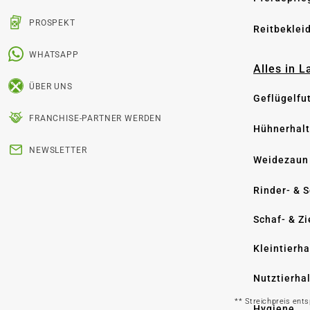
PROSPEKT
Reitbeklei
WHATSAPP
Alles in 
ÜBER UNS
Geflügelfu
FRANCHISE-PARTNER WERDEN
Hühnerhal
NEWSLETTER
Weidezaun
Rinder- & 
Schaf- & Z
Kleintierh
Nutztierha
** Streichpreis ent
Hygiene