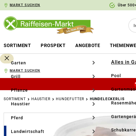
MARKT SUCHEN
Über 500×
springen
Zur Hauptnavigation springen
SORTIMENT
PROSPEKT
ANGEBOTE
THEMENWE
Alles in 
Garten
MARKT SUCHEN
Pool
Grill
Gartenmasc
Pflanze
SORTIMENT
HAUSTIER
HUNDEFUTTER
HUNDELECKERLIS
Rasenmähe
Haustier
Bildergalerie überspringen
Gartengerä
Pferd
Schubkarr
Landwirtschaft