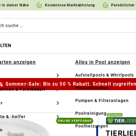
 in deiner Nähe
Kostenlose Marktabholung
Persönlicher
LTEN
Garten anzeigen
Alles in Pool anzeigen
Aufstellpools & Whirlpools
Sommer-Sale: Bis zu 50 % Rabatt. Schnell zugreifen
Planschbecken
hinen & Forstbedarf
Pumpen & Filteranlagen
r
Poolreinigung
te & -helfer
ONLINE VERFÜGBAR
Poolheizungen
en
TIERLIE