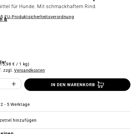
mittel für Hunde. Mit schmackhaftem Rind.
äß
EU‑Produktsicherheitsverordnung
n &
n
der
(15,98 € / 1 kg)
f. zzgl.
Versandkosten
Anzahl des Produktes "%product%": Gi
IN DEN WARENKORB
: 2 - 5 Werktage
ettel hinzufügen
zeigen