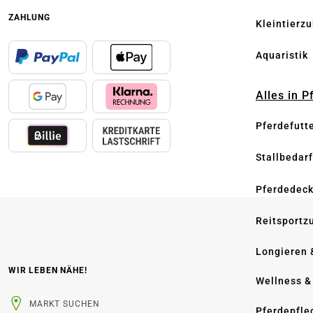
ZAHLUNG
Kleintierz
Aquaristik
Alles in 
Pferdefutt
Stallbedarf
Pferdedec
Reitsportz
Longieren 
WIR LEBEN NÄHE!
Wellness &
MARKT SUCHEN
Pferdepfle