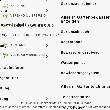
Gartenzaunzubehör
ZAHLUNG
dung
VERSAND & LIEFERUNG
Alles in Gartenbewässe
anzeigen
Landwirtschaft anzeigen
WIDERRUF & RÜCKSENDUNG
Gartenschlauch
tter
ENTSORGUNG ELEKTROALTGERÄTE
Regentonne
KONTAKT
tung
Bewässerungszubehör
VERTRAG WIDERRUFEN
Wasserpumpe
Schweinefutter
Bewässerungssystem
iegenfutter
Alles in Gartenteich anz
altung
Teichfischfutter
ltung
Alle Preise inkl. Mehrwertsteuer und ggf. zzgl. Versand
Teichpflege
spricht dem niedrigsten Gesamtpreis innerhalb der letzten 30 Tage vor Anwendung