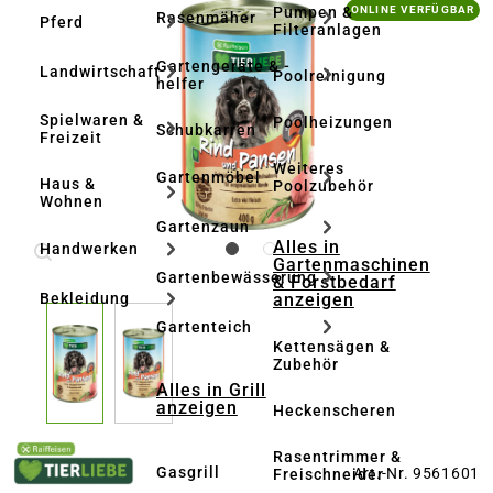
Bildergalerie überspringen
Pumpen &
ONLINE VERFÜGBAR
Rasenmäher
Pferd
Filteranlagen
Gartengeräte & -
Landwirtschaft
Poolreinigung
helfer
Spielwaren &
Poolheizungen
Schubkarren
Freizeit
Weiteres
Gartenmöbel
Haus &
Poolzubehör
Wohnen
Gartenzaun
Alles in
Handwerken
Gartenmaschinen
Gartenbewässerung
& Forstbedarf
anzeigen
Bekleidung
Gartenteich
Kettensägen &
Zubehör
Alles in Grill
anzeigen
Heckenscheren
Rasentrimmer &
Gasgrill
Art.-Nr. 9561601
Freischneider