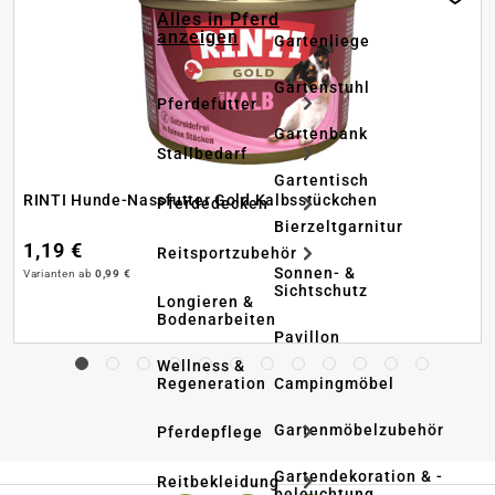
Alles in Pferd
anzeigen
Gartenliege
Gartenstuhl
Pferdefutter
Gartenbank
Stallbedarf
Gartentisch
RINTI Hunde-Nassfutter Gold Kalbsstückchen
Pferdedecken
Bierzeltgarnitur
1,19 €
Reitsportzubehör
Sonnen- &
Varianten ab
0,99 €
Sichtschutz
Longieren &
Bodenarbeiten
Pavillon
Wellness &
Regeneration
Campingmöbel
Gartenmöbelzubehör
Pferdepflege
Gartendekoration & -
Reitbekleidung
beleuchtung