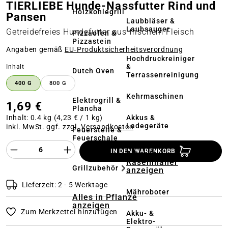
TIERLIEBE Hunde-Nassfutter Rind und
Holzkohlegrill
Pansen
Laubbläser &
Laubsauger
Getreidefreies Hundefutter aus frischem Fleisch
Pizzaofen &
Pizzastein
Angaben gemäß
EU‑Produktsicherheitsverordnung
Hochdruckreiniger
&
auswählen
Inhalt
Dutch Oven
Terrassenreinigung
400 G
800 G
Kehrmaschinen
Elektrogrill &
1,69 €
Plancha
Akkus &
Inhalt:
0.4 kg
(4,23 € / 1 kg)
Ladegeräte
inkl. MwSt. ggf. zzgl.
Versandkosten
Feuerstelle &
Feuerschale
Produkt Anzahl des Produktes "%product%
IN DEN WARENKORB
Alles in
Rasenmäher
Grillzubehör
anzeigen
Lieferzeit: 2 - 5 Werktage
Mähroboter
Alles in Pflanze
anzeigen
Zum Merkzettel hinzufügen
Akku- &
Elektro-