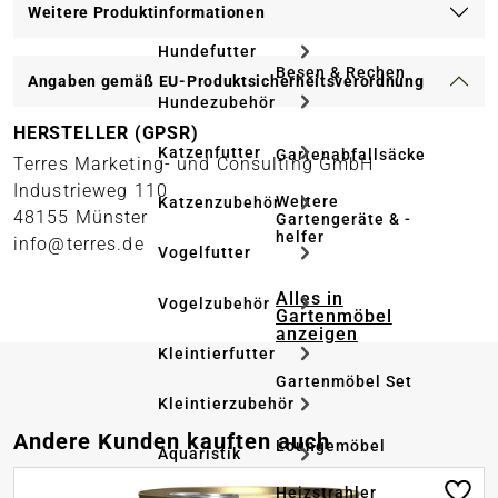
Weitere Produktinformationen
Hundefutter
Besen & Rechen
Angaben gemäß EU-Produktsicherheitsverordnung
Hundezubehör
HERSTELLER (GPSR)
Katzenfutter
Gartenabfallsäcke
Terres Marketing- und Consulting GmbH
Industrieweg 110
Weitere
Katzenzubehör
48155 Münster
Gartengeräte & -
helfer
info@terres.de
Vogelfutter
Alles in
Vogelzubehör
Gartenmöbel
anzeigen
Kleintierfutter
Gartenmöbel Set
Kleintierzubehör
Produktgalerie überspringen
Andere Kunden kauften auch
Loungemöbel
Aquaristik
Heizstrahler