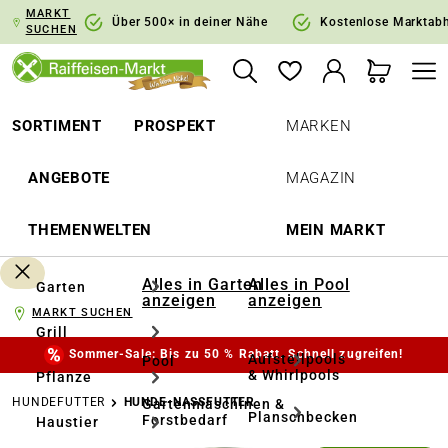
MARKT
springen
Zur Hauptnavigation springen
Über 500× in deiner Nähe
Kostenlose Marktab
SUCHEN
SORTIMENT
PROSPEKT
MARKEN
ANGEBOTE
MAGAZIN
THEMENWELTEN
MEIN MARKT
Alles in Garten
Alles in Pool
Garten
anzeigen
anzeigen
MARKT SUCHEN
Grill
Sommer-Sale: Bis zu 50 % Rabatt. Schnell zugreifen!
Aufstellpools
Pool
& Whirlpools
Pflanze
HUNDEFUTTER
HUNDE-NASSFUTTER
Gartenmaschinen &
Planschbecken
Forstbedarf
Haustier