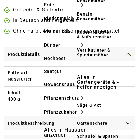
Rasenmäher
Erde
Getreide- & Glutenfrei
Benzin-
Rindenmulch
Rasenmäher
In Deutschland hergestellt
Ohne Farb-, Aroma- & Konservierungsmittel
Pinienrinde
Rasentraktoren
& Aufsitzmäher
Dünger
Vertikutierer &
Produktdetails
Spindelmäher
Hochbeet
Saatgut
Futterart
Alles in
Nassfutter
Gartengeräte & -
Gewächshaus
helfer anzeigen
Inhalt
Pflanzenschutz
400 g
Säge & Axt
Pflanzzubehör
Gartenschere
Produktbeschreibung
Alles in Haustier
anzeigen
Schaufel & Spaten