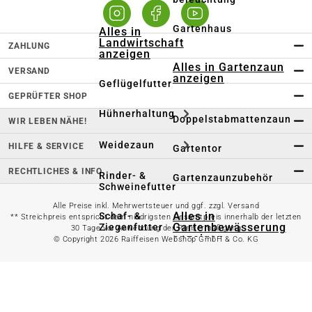
Gartenhaus
Alles in
Landwirtschaft
ZAHLUNG
anzeigen
Alles in Gartenzaun
VERSAND
anzeigen
Geflügelfutter
GEPRÜFTER SHOP
Hühnerhaltung
Doppelstabmattenzaun
WIR LEBEN NÄHE!
Weidezaun
HILFE & SERVICE
Gartentor
RECHTLICHES & INFO
Rinder- &
Gartenzaunzubehör
Schweinefutter
Alle Preise inkl. Mehrwertsteuer und ggf. zzgl. Versand
Alles in
Schaf- &
** Streichpreis entspricht dem niedrigsten Gesamtpreis innerhalb der letzten
Gartenbewässerung
Ziegenfutter
30 Tage vor Anwendung der Preisermäßigung
anzeigen
© Copyright 2026 Raiffeisen Webshop GmbH & Co. KG
Kleintierhaltung
Gartenschlauch
Nutztierhaltung
Regentonne