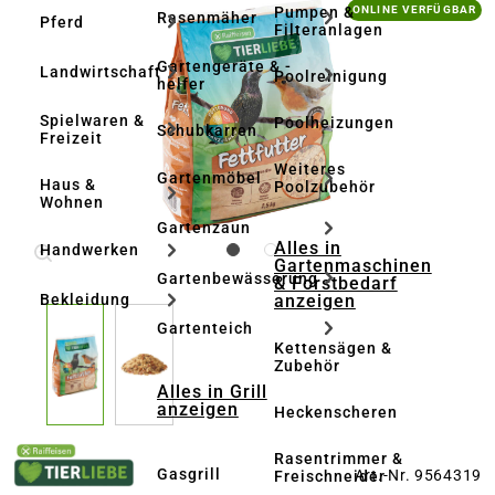
Bildergalerie überspringen
Pumpen &
ONLINE VERFÜGBAR
Rasenmäher
Pferd
Filteranlagen
Gartengeräte & -
Landwirtschaft
Poolreinigung
helfer
Spielwaren &
Poolheizungen
Schubkarren
Freizeit
Weiteres
Gartenmöbel
Haus &
Poolzubehör
Wohnen
Gartenzaun
Alles in
Handwerken
Gartenmaschinen
Gartenbewässerung
& Forstbedarf
anzeigen
Bekleidung
Gartenteich
Kettensägen &
Zubehör
Alles in Grill
anzeigen
Heckenscheren
Rasentrimmer &
Gasgrill
Art.-Nr. 9564319
Freischneider