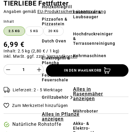
TIERLIEBE Fettfutter
Holzkohlegrill
Angaben gemäß
EU‑Produktsicherheitsverordnung
Laubbläser &
Laubsauger
Pizzaofen &
auswählen
Inhalt
Pizzastein
2.5 KG
5 KG
20 KG
Hochdruckreiniger
&
Dutch Oven
6,99 €
Terrassenreinigung
Inhalt:
2.5 kg
(2,80 € / 1 kg)
Kehrmaschinen
inkl. MwSt. ggf. zzgl.
Versandkosten
Elektrogrill &
Plancha
Produkt Anzahl des Produktes "%product%
Akkus &
IN DEN WARENKORB
Ladegeräte
Feuerstelle &
Feuerschale
Alles in
Lieferzeit: 2 - 5 Werktage
Rasenmäher
Grillzubehör
anzeigen
Zum Merkzettel hinzufügen
Mähroboter
Alles in Pflanze
anzeigen
Akku- &
Natürliche Rohstoffe
Elektro-