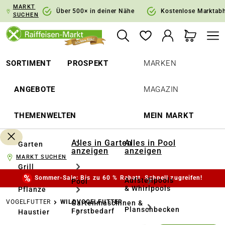
MARKT
springen
Zur Hauptnavigation springen
Über 500× in deiner Nähe
Kostenlose Marktab
SUCHEN
SORTIMENT
PROSPEKT
MARKEN
ANGEBOTE
MAGAZIN
THEMENWELTEN
MEIN MARKT
Alles in Garten
Alles in Pool
Garten
anzeigen
anzeigen
MARKT SUCHEN
Grill
Sommer-Sale: Bis zu 60 % Rabatt. Schnell zugreifen!
Aufstellpools
Pool
& Whirlpools
Pflanze
VOGELFUTTER
WILDVOGELFUTTER
Gartenmaschinen &
Planschbecken
Forstbedarf
Haustier