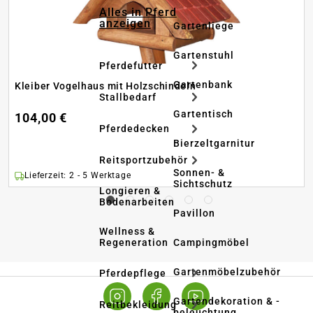
Alles in Pferd
anzeigen
Gartenliege
Gartenstuhl
Pferdefutter
Gartenbank
Kleiber Vogelhaus mit Holzschindeln
Stallbedarf
Gartentisch
104,00 €
Pferdedecken
Bierzeltgarnitur
Reitsportzubehör
Sonnen- &
Lieferzeit: 2 - 5 Werktage
Sichtschutz
Longieren &
Bodenarbeiten
Pavillon
Wellness &
Regeneration
Campingmöbel
Gartenmöbelzubehör
Pferdepflege
Gartendekoration & -
Reitbekleidung
beleuchtung