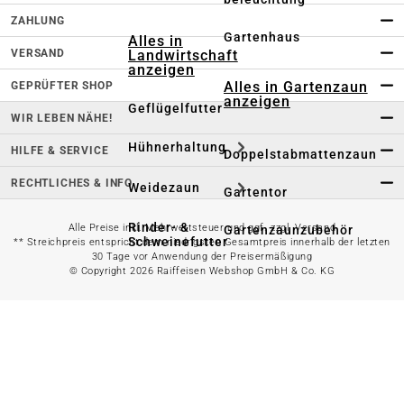
ZAHLUNG
Gartenhaus
Alles in
Landwirtschaft
VERSAND
anzeigen
Alles in Gartenzaun
GEPRÜFTER SHOP
anzeigen
Geflügelfutter
WIR LEBEN NÄHE!
Hühnerhaltung
HILFE & SERVICE
Doppelstabmattenzaun
RECHTLICHES & INFO
Weidezaun
Gartentor
Rinder- &
Alle Preise inkl. Mehrwertsteuer und ggf. zzgl. Versand
Gartenzaunzubehör
Schweinefutter
** Streichpreis entspricht dem niedrigsten Gesamtpreis innerhalb der letzten
30 Tage vor Anwendung der Preisermäßigung
© Copyright 2026 Raiffeisen Webshop GmbH & Co. KG
Alles in
Schaf- &
Gartenbewässerung
Ziegenfutter
anzeigen
Kleintierhaltung
Gartenschlauch
Nutztierhaltung
Regentonne