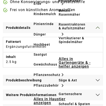
Rasenmäher
Ohne Konservierungs- und Zusatzstoffe
Erde
Frei von künstlichen Aromastoffen
Benzin-
Rindenmulch
Rasenmäher
Pinienrinde
Rasentraktoren
Produktdetails
& Aufsitzmäher
Dünger
Vertikutierer &
Futterart
Spindelmäher
Hochbeet
Ergänzungsfuttermittel
Saatgut
Inhalt
Alles in
2.5 kg
Gartengeräte & -
Gewächshaus
helfer anzeigen
Pflanzenschutz
Säge & Axt
Produktbeschreibung
Pflanzzubehör
Gartenschere
Weitere Produktinformationen
Alles in Haustier
anzeigen
Schaufel & Spaten