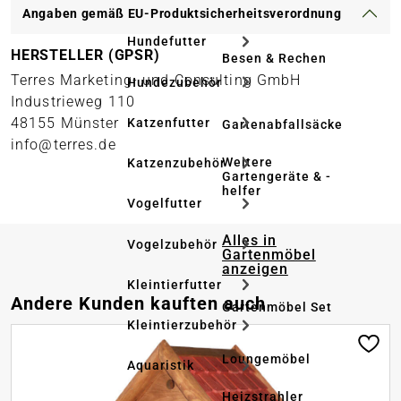
Angaben gemäß EU-Produktsicherheitsverordnung
Hundefutter
HERSTELLER (GPSR)
Besen & Rechen
Terres Marketing- und Consulting GmbH
Hundezubehör
Industrieweg 110
48155 Münster
Katzenfutter
Gartenabfallsäcke
info@terres.de
Weitere
Katzenzubehör
Gartengeräte & -
helfer
Vogelfutter
Alles in
Vogelzubehör
Gartenmöbel
anzeigen
Kleintierfutter
Produktgalerie überspringen
Andere Kunden kauften auch
Gartenmöbel Set
Kleintierzubehör
Loungemöbel
Aquaristik
Heizstrahler