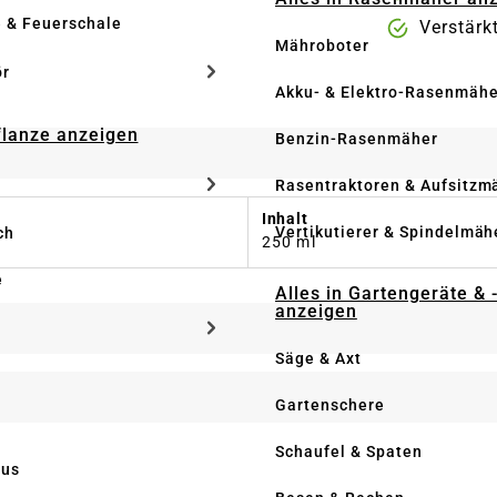
e & Feuerschale
Verstär
Mähroboter
ör
Akku- & Elektro-Rasenmähe
Pflanze anzeigen
Benzin-Rasenmäher
Rasentraktoren & Aufsitzm
Inhalt
Vertikutierer & Spindelmäh
ch
250 ml
e
Alles in Gartengeräte & 
anzeigen
Säge & Axt
Gartenschere
Schaufel & Spaten
us