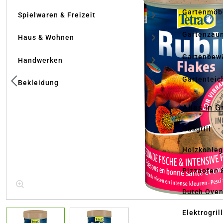
Gartenmöb
Spielwaren & Freizeit
Gartenzau
Haus & Wohnen
Gartenbew
Handwerken
Gartenteic
Bekleidung
Alles in G
Gasgrill
Holzkohlegr
Pizzaofen 
Dutch Ove
Elektrogril