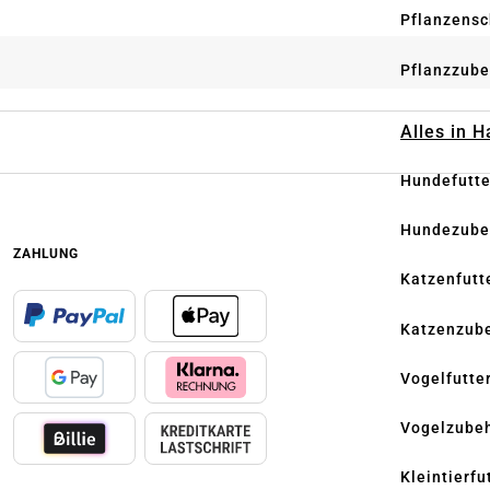
Pflanzensc
Pflanzzube
Alles in 
Hundefutte
Hundezube
ZAHLUNG
Katzenfutt
Katzenzub
Vogelfutte
Vogelzube
Kleintierfu