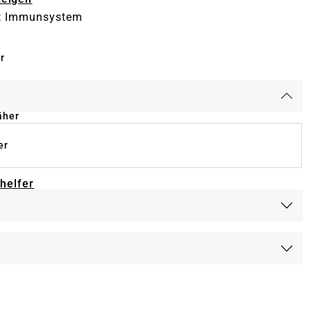
kt Immunsystem
r
äher
er
-helfer