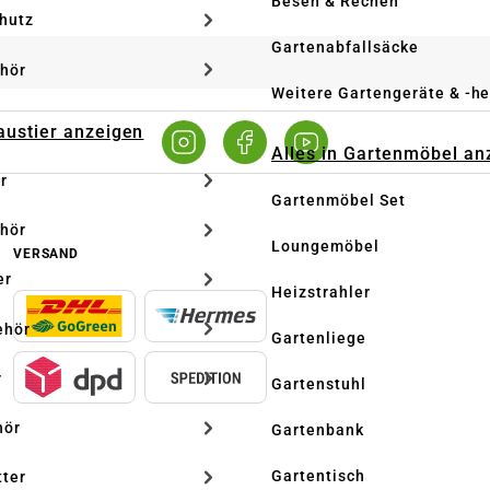
Besen & Rechen
hutz
Gartenabfallsäcke
hör
Weitere Gartengeräte & -he
Haustier anzeigen
Alles in Gartenmöbel an
r
Gartenmöbel Set
hör
Loungemöbel
VERSAND
er
Heizstrahler
ehör
Gartenliege
r
Gartenstuhl
hör
Gartenbank
Gartentisch
tter