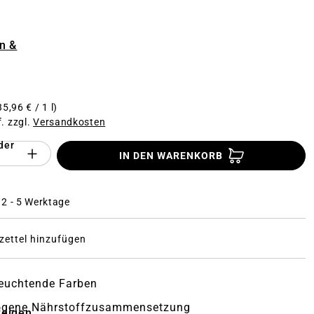
n
n &
35,96 € / 1 l)
f. zzgl.
Versandkosten
der
Anzahl des Produktes "%product%": Gi
IN DEN WARENKORB
: 2 - 5 Werktage
ettel hinzufügen
leuchtende Farben
gene Nährstoffzusammensetzung
zeigen