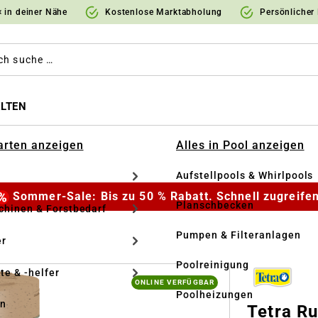
 in deiner Nähe
Kostenlose Marktabholung
Persönlicher
LTEN
Garten anzeigen
Alles in Pool anzeigen
Aufstellpools & Whirlpools
Sommer-Sale: Bis zu 50 % Rabatt. Schnell zugreifen
Planschbecken
hinen & Forstbedarf
Pumpen & Filteranlagen
r
Poolreinigung
te & -helfer
ONLINE VERFÜGBAR
Poolheizungen
en
Tetra Ru