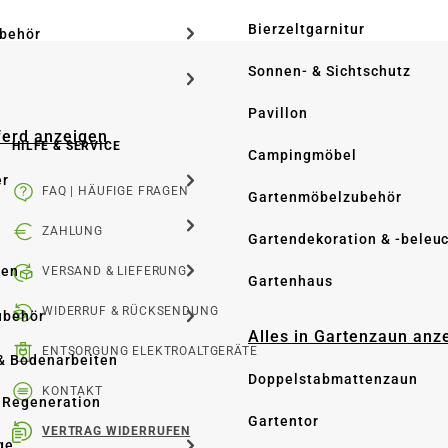
Bierzeltgarnitur
ubehör
Sonnen- & Sichtschutz
Pavillon
Pferd anzeigen
HILFE & SERVICE
Campingmöbel
er
FAQ | HÄUFIGE FRAGEN
Gartenmöbelzubehör
ZAHLUNG
Gartendekoration & -beleu
ken
VERSAND & LIEFERUNG
Gartenhaus
WIDERRUF & RÜCKSENDUNG
ubehör
Alles in Gartenzaun anz
ENTSORGUNG ELEKTROALTGERÄTE
& Bodenarbeiten
Doppelstabmattenzaun
KONTAKT
 Regeneration
Gartentor
VERTRAG WIDERRUFEN
ge