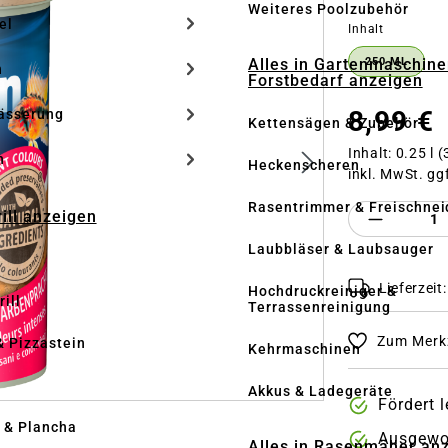
Weiteres Poolzubehör
el
auswähle
Inhalt
Alles in Gartenmaschine
250 ML
n
Forstbedarf anzeigen
8,99 €
ässerung
Kettensägen & Zubehör
Inhalt:
0.25 l
(
h
Heckenscheren
inkl. MwSt. gg
Rasentrimmer & Freischnei
Produkt 
rill anzeigen
Laubbläser & Laubsauger
Lieferzeit
Hochdruckreiniger &
ill
Terrassenreinigung
Zum Merkz
& Pizzastein
Kehrmaschinen
n
Akkus & Ladegeräte
Fördert 
l & Plancha
Ausgewo
Alles in Rasenmäher an