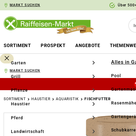
MARKT SUCHEN
Über 500×
springen
Zur Hauptnavigation springen
SORTIMENT
PROSPEKT
ANGEBOTE
THEMENWE
Alles in 
Garten
MARKT SUCHEN
Pool
Grill
Gartenmasc
Pflanze
SORTIMENT
HAUSTIER
AQUARISTIK
FISCHFUTTER
Rasenmähe
Haustier
Bildergalerie überspringen
Gartengerä
Pferd
Schubkarr
Landwirtschaft