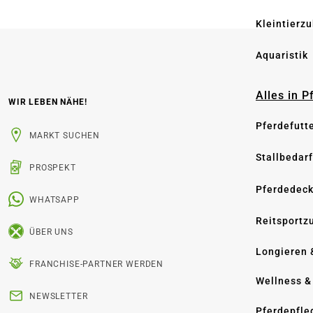
Kleintierz
Aquaristik
Alles in 
WIR LEBEN NÄHE!
Pferdefutt
MARKT SUCHEN
Stallbedarf
PROSPEKT
Pferdedec
WHATSAPP
Reitsportz
ÜBER UNS
Longieren 
FRANCHISE-PARTNER WERDEN
Wellness &
NEWSLETTER
Pferdepfle