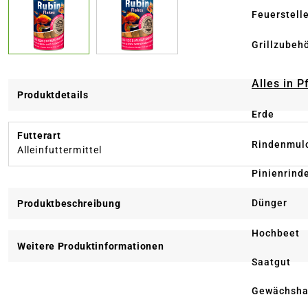
Feuerstell
Grillzubeh
Alles in 
Produktdetails
Erde
Futterart
Rindenmul
Alleinfuttermittel
Pinienrind
Dünger
Produktbeschreibung
Hochbeet
Weitere Produktinformationen
Saatgut
Gewächsha