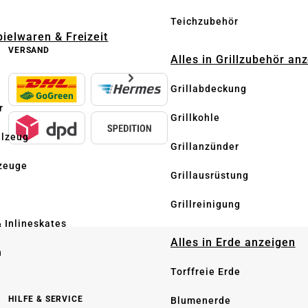
Teichzubehör
pielwaren & Freizeit
VERSAND
Alles in Grillzubehör an
Grillabdeckung
r
Grillkohle
elzeug
Grillanzünder
zeuge
Grillausrüstung
Grillreinigung
& Inlineskates
Alles in Erde anzeigen
n
Torffreie Erde
e
HILFE & SERVICE
Blumenerde