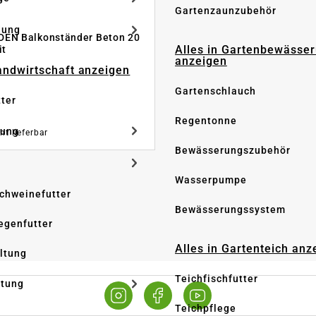
Gartenzaunzubehör
dung
DEN Balkonständer Beton 20
Alles in Gartenbewässe
it
anzeigen
Landwirtschaft anzeigen
Gartenschlauch
tter
Regentonne
tung
ht lieferbar
Bewässerungszubehör
Wasserpumpe
Schweinefutter
Bewässerungssystem
iegenfutter
Alles in Gartenteich anz
altung
Teichfischfutter
ltung
Teichpflege