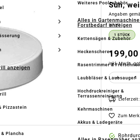
Weiteres Poolzubehör
Sun, we
el
Angaben gem
Alles in Gartenmaschine
n
Forstbedarf anzeigen
auswähle
Inhalt
1 STÜCK
ässerung
Kettensägen & Zubehör
h
199,00
Heckenscheren
inkl. MwSt. gg
Rasentrimmer & Freischnei
rill anzeigen
Produkt 
Laubbläser & Laubsauger
Hochdruckreiniger &
ill
Terrassenreinigung
Lieferzeit
& Pizzastein
Kehrmaschinen
Zum Merkz
n
Akkus & Ladegeräte
l & Plancha
Rohrdur
Alles in Rasenmäher an