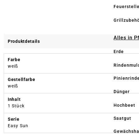
Feuerstell
Grillzubeh
Alles in 
Produktdetails
Erde
Farbe
Rindenmul
weiß
Pinienrind
Gestellfarbe
weiß
Dünger
Inhalt
Hochbeet
1 Stück
Saatgut
Serie
Easy Sun
Gewächsha