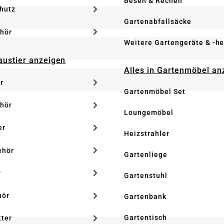
Besen & Rechen
hutz
Gartenabfallsäcke
hör
Weitere Gartengeräte & -he
Haustier anzeigen
Alles in Gartenmöbel an
r
Gartenmöbel Set
hör
Loungemöbel
er
Heizstrahler
ehör
Gartenliege
r
Gartenstuhl
hör
Gartenbank
Gartentisch
tter