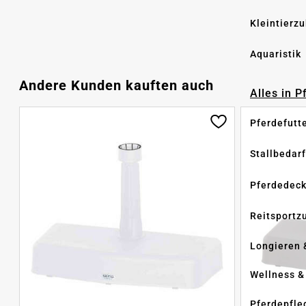
Kleintierz
Aquaristik
Produktgalerie überspringen
Andere Kunden kauften auch
Alles in 
Pferdefutt
Stallbedarf
Pferdedec
Reitsportz
Longieren 
Wellness &
Pferdepfle