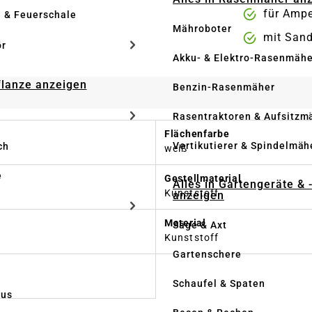
für Ampe
e & Feuerschale
Mähroboter
mit Sand
ör
Akku- & Elektro-Rasenmähe
Pflanze anzeigen
Benzin-Rasenmäher
Rasentraktoren & Aufsitzm
Flächenfarbe
Vertikutierer & Spindelmäh
ch
weiß
e
Gestellmaterial
Alles in Gartengeräte & 
Kunststoff
anzeigen
Material
Säge & Axt
Kunststoff
Gartenschere
Schaufel & Spaten
us