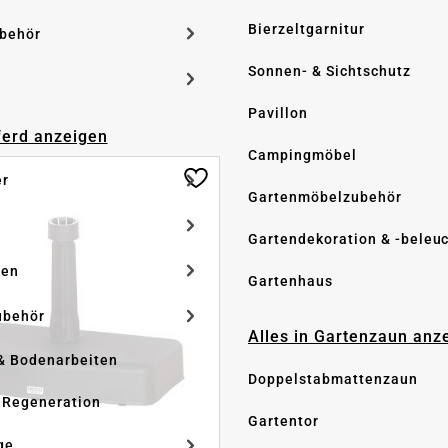
Bierzeltgarnitur
ubehör
Sonnen- & Sichtschutz
Pavillon
Pferd anzeigen
Campingmöbel
er
Gartenmöbelzubehör
Gartendekoration & -beleu
ken
Gartenhaus
ubehör
Alles in Gartenzaun anz
& Bodenarbeiten
Doppelstabmattenzaun
 Regeneration
Gartentor
ge