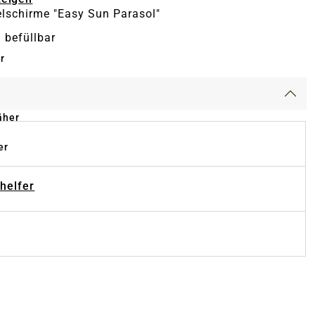
lschirme "Easy Sun Parasol"
 befüllbar
r
äher
er
-helfer