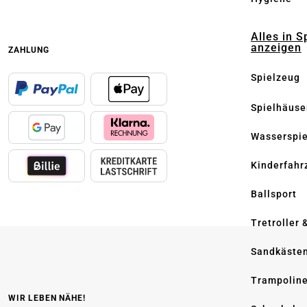
Alles in S
anzeigen
ZAHLUNG
Spielzeug
Spielhäuse
Wasserspi
Kinderfahr
Ballsport
Tretroller 
Sandkäste
Trampolin
WIR LEBEN NÄHE!