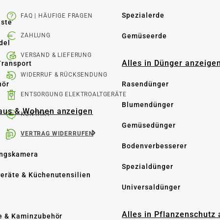
Spezialerde
FAQ | HÄUFIGE FRAGEN
üste
Gemüseerde
ZAHLUNG
del
VERSAND & LIEFERUNG
Alles in Dünger anzeige
Transport
WIDERRUF & RÜCKSENDUNG
hör
Rasendünger
ENTSORGUNG ELEKTROALTGERÄTE
Blumendünger
Haus & Wohnen anzeigen
KONTAKT
Gemüsedünger
VERTRAG WIDERRUFEN
Bodenverbesserer
ngskamera
Spezialdünger
eräte & Küchenutensilien
Universaldünger
Alles in Pflanzenschutz
e & Kaminzubehör