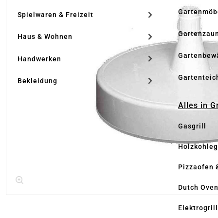
Gartenmöb
Spielwaren & Freizeit
Gartenzau
Haus & Wohnen
Gartenbew
Handwerken
Gartenteic
Bekleidung
Alles in G
Gasgrill
Holzkohlegr
Pizzaofen 
Dutch Ove
Elektrogril