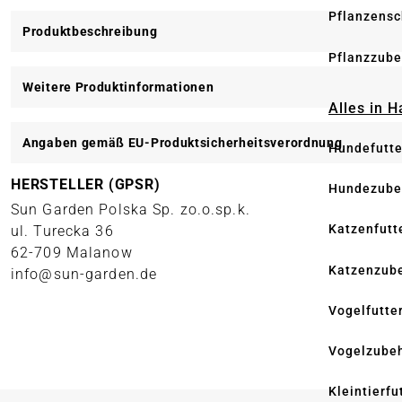
Pflanzensc
Produktbeschreibung
Pflanzzube
Weitere Produktinformationen
Alles in 
Angaben gemäß EU-Produktsicherheitsverordnung
Hundefutte
HERSTELLER (GPSR)
Hundezube
Sun Garden Polska Sp. zo.o.sp.k.
Katzenfutt
ul. Turecka 36
62-709 Malanow
Katzenzub
info@sun-garden.de
Vogelfutte
Vogelzube
Kleintierfu