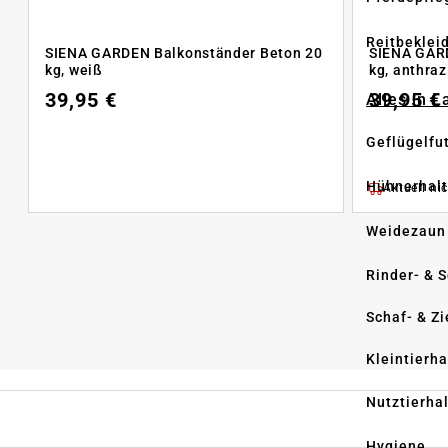
Reitbeklei
SIENA GARDEN Balkonständer Beton 20
SIENA GAR
kg, weiß
kg, anthraz
39,95 €
39,95 €
Alles in 
Geflügelfu
Hühnerhal
Aktuell nic
Weidezaun
Rinder- & 
Schaf- & Z
Kleintierh
Nutztierha
Hygiene