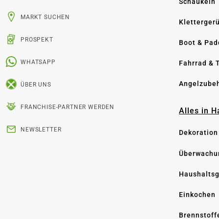
Schaukeln
MARKT SUCHEN
Kletterger
PROSPEKT
Boot & Pad
WHATSAPP
Fahrrad & 
Angelzube
ÜBER UNS
FRANCHISE-PARTNER WERDEN
Alles in 
NEWSLETTER
Dekoration
Überwachu
Haushaltsg
Einkochen
Brennstoff