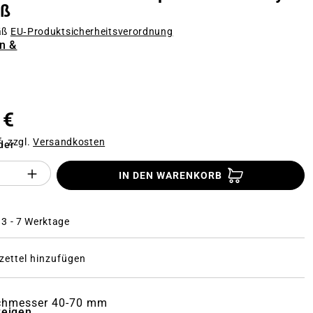
iß
äß
EU‑Produktsicherheitsverordnung
n &
n
 €
f. zzgl.
Versandkosten
der
Anzahl des Produktes "%product%": Gi
IN DEN WARENKORB
: 3 - 7 Werktage
ettel hinzufügen
chmesser 40-70 mm
zeigen