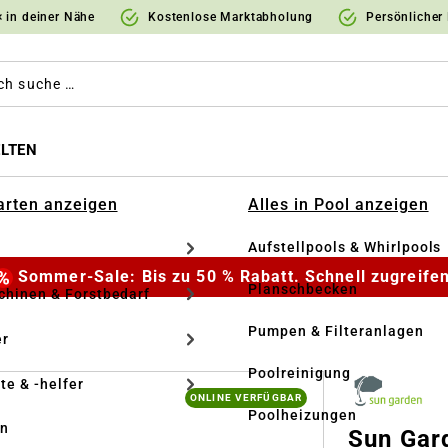
 in deiner Nähe
Kostenlose Marktabholung
Persönlicher
LTEN
Garten anzeigen
Alles in Pool anzeigen
Aufstellpools & Whirlpools
Sommer-Sale: Bis zu 50 % Rabatt. Schnell zugreifen
Planschbecken
hinen & Forstbedarf
Pumpen & Filteranlagen
r
Poolreinigung
te & -helfer
ONLINE VERFÜGBAR
Poolheizungen
en
Sun Gar