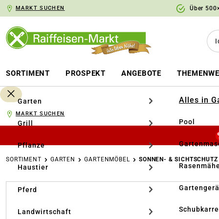
MARKT SUCHEN
Über 500×
springen
Zur Hauptnavigation springen
SORTIMENT
PROSPEKT
ANGEBOTE
THEMENWE
Alles in 
Garten
MARKT SUCHEN
Pool
Grill
Gartenmasc
Pflanze
SORTIMENT
GARTEN
GARTENMÖBEL
SONNEN- & SICHTSCHUTZ
Rasenmähe
Haustier
Bildergalerie überspringen
Gartengerä
Pferd
Schubkarr
Landwirtschaft