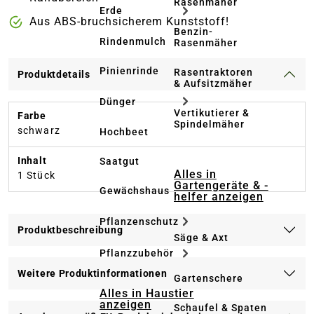
Rasenmäher
Erde
Aus ABS-bruchsicherem Kunststoff!
Benzin-
Rindenmulch
Rasenmäher
Pinienrinde
Rasentraktoren
Produktdetails
& Aufsitzmäher
Dünger
Vertikutierer &
Farbe
Spindelmäher
schwarz
Hochbeet
Inhalt
Saatgut
Alles in
1 Stück
Gartengeräte & -
Gewächshaus
helfer anzeigen
Pflanzenschutz
Produktbeschreibung
Säge & Axt
Pflanzzubehör
Weitere Produktinformationen
Gartenschere
Alles in Haustier
anzeigen
Schaufel & Spaten