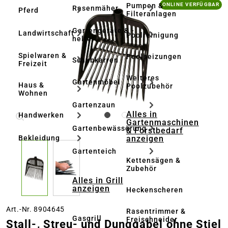
Bildergalerie überspringen
Pumpen &
ONLINE VERFÜGBAR
Rasenmäher
Pferd
Filteranlagen
Gartengeräte & -
Landwirtschaft
Poolreinigung
helfer
Spielwaren &
Poolheizungen
Schubkarren
Freizeit
Weiteres
Gartenmöbel
Haus &
Poolzubehör
Wohnen
Gartenzaun
Alles in
Handwerken
Gartenmaschinen
Gartenbewässerung
& Forstbedarf
anzeigen
Bekleidung
Gartenteich
Kettensägen &
Zubehör
Alles in Grill
anzeigen
Heckenscheren
Art.-Nr. 8904645
Rasentrimmer &
Gasgrill
Freischneider
Stall-, Streu- und Dunggabel ohne Stiel