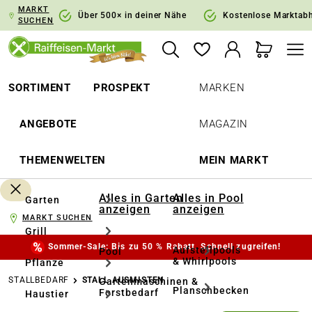
MARKT
springen
Zur Hauptnavigation springen
Über 500× in deiner Nähe
Kostenlose Marktab
SUCHEN
SORTIMENT
PROSPEKT
MARKEN
ANGEBOTE
MAGAZIN
THEMENWELTEN
MEIN MARKT
Alles in Garten
Alles in Pool
Garten
anzeigen
anzeigen
MARKT SUCHEN
Grill
Sommer-Sale: Bis zu 50 % Rabatt. Schnell zugreifen!
Aufstellpools
Pool
& Whirlpools
Pflanze
STALLBEDARF
STALL AUSMISTEN
Gartenmaschinen &
Planschbecken
Forstbedarf
Haustier