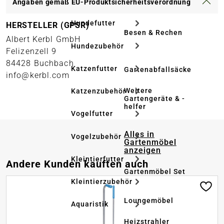
Angaben gemäß EU-Produktsicherheitsverordnung
Hundefutter
HERSTELLER (GPSR)
Besen & Rechen
Albert Kerbl GmbH
Hundezubehör
Felizenzell 9
84428 Buchbach
Katzenfutter
Gartenabfallsäcke
info@kerbl.com
Weitere
Katzenzubehör
Gartengeräte & -
helfer
Vogelfutter
Alles in
Vogelzubehör
Gartenmöbel
anzeigen
Kleintierfutter
Produktgalerie überspringen
Andere Kunden kauften auch
Gartenmöbel Set
Kleintierzubehör
Loungemöbel
Aquaristik
Heizstrahler