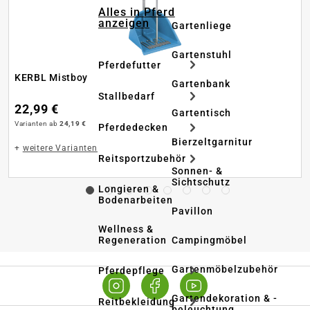
Alles in Pferd
anzeigen
Gartenliege
Gartenstuhl
Pferdefutter
KERBL Mistboy
Gartenbank
Stallbedarf
22,99 €
Gartentisch
Varianten ab
24,19 €
Pferdedecken
Bierzeltgarnitur
+
weitere Varianten
Reitsportzubehör
Sonnen- &
Sichtschutz
Longieren &
Bodenarbeiten
Pavillon
Wellness &
Regeneration
Campingmöbel
Gartenmöbelzubehör
Pferdepflege
Gartendekoration & -
Reitbekleidung
beleuchtung