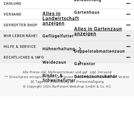
ZAHLUNG
Gartenhaus
Alles in
VERSAND
Landwirtschaft
anzeigen
GEPRÜFTER SHOP
Alles in Gartenzaun
anzeigen
Geflügelfutter
WIR LEBEN NÄHE!
HILFE & SERVICE
Hühnerhaltung
Doppelstabmattenzaun
RECHTLICHES & INFO
Weidezaun
Gartentor
Alle Preise inkl. Mehrwertsteuer und ggf. zzgl. Versand
Rinder- &
Gartenzaunzubehör
** Streichpreis entspricht dem niedrigsten Gesamtpreis innerhalb der letzten
Schweinefutter
30 Tage vor Anwendung der Preisermäßigung
© Copyright 2026 Raiffeisen Webshop GmbH & Co. KG
Alles in
Schaf- &
Gartenbewässerung
Ziegenfutter
anzeigen
Kleintierhaltung
Gartenschlauch
Nutztierhaltung
Regentonne