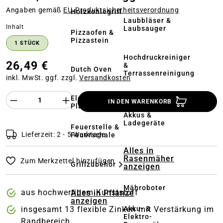
Angaben gemäß
EU‑Produktsicherheitsverordnung
Holzkohlegrill
Laubbläser &
auswählen
Inhalt
Laubsauger
Pizzaofen &
Pizzastein
1 STÜCK
Hochdruckreiniger
26,49 €
&
Dutch Oven
Terrassenreinigung
inkl. MwSt. ggf. zzgl.
Versandkosten
Kehrmaschinen
Produkt Anzahl des Produktes "%product%
Elektrogrill &
IN DEN WARENKORB
Plancha
Akkus &
Ladegeräte
Feuerstelle &
Lieferzeit: 2 - 5 Werktage
Feuerschale
Alles in
Rasenmäher
Zum Merkzettel hinzufügen
Grillzubehör
anzeigen
Mähroboter
aus hochwertigem Kunststoff
Alles in Pflanze
anzeigen
Akku- &
insgesamt 13 flexible Zinken mit Verstärkung im
Elektro-
Randbereich