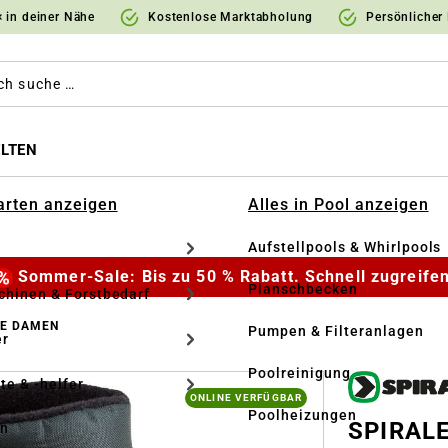
 in deiner Nähe
Kostenlose Marktabholung
Persönlicher
LTEN
Garten anzeigen
Alles in Pool anzeigen
Aufstellpools & Whirlpools
Sommer-Sale: Bis zu 50 % Rabatt. Schnell zugreifen
Planschbecken
hinen & Forstbedarf
HE DAMEN
Pumpen & Filteranlagen
r
Poolreinigung
te & -helfer
ONLINE VERFÜGBAR
Poolheizungen
SPIRALE 
en