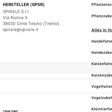
HERSTELLER (GPSR)
Pflanzensc
SPIRALE S.r.l.
Pflanzzube
Via Nuova 9
38050 Cinte Tesino (Trento)
spirale@spirale.it
Alles in 
Hundefutte
Hundezube
Katzenfutt
Katzenzub
Vogelfutte
Vogelzube
Kleintierfu
ZAHLUNG