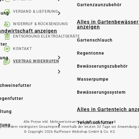
Gartenzaunzubehör
VERSAND & LIEFERUNG
dung
Alles in Gartenbewässe
WIDERRUF & RÜCKSENDUNG
anzeigen
Landwirtschaft anzeigen
ENTSORGUNG ELEKTROALTGERÄTE
Gartenschlauch
tter
KONTAKT
Regentonne
tung
VERTRAG WIDERRUFEN
Bewässerungszubehör
Wasserpumpe
Schweinefutter
Bewässerungssystem
iegenfutter
Alles in Gartenteich anz
altung
Alle Preise inkl. Mehrwertsteuer und ggf. zzgl. Versand
Teichfischfutter
ltung
spricht dem niedrigsten Gesamtpreis innerhalb der letzten 30 Tage vor Anwendung
© Copyright 2026 Raiffeisen Webshop GmbH & Co. KG
Teichpflege