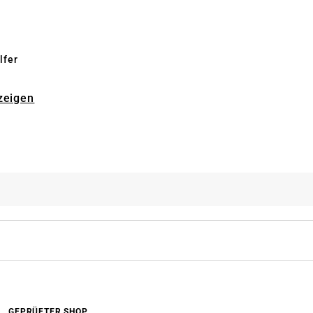
lfer
zeigen
GEPRÜFTER SHOP