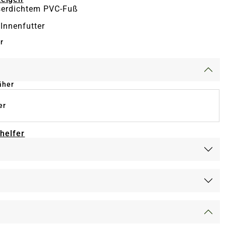
serdichtem PVC-Fuß
Innenfutter
r
äher
er
-helfer