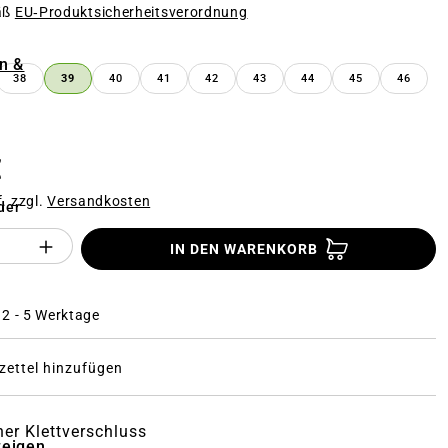
äß
EU‑Produktsicherheitsverordnung
n
n &
38
39
40
41
42
43
44
45
46
€
f. zzgl.
Versandkosten
der
Anzahl des Produktes "%product%": Gi
IN DEN WARENKORB
: 2 - 5 Werktage
ettel hinzufügen
her Klettverschluss
zeigen