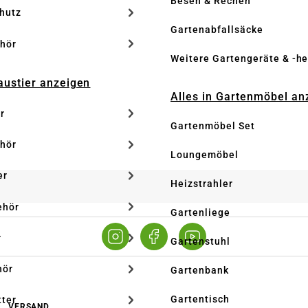
Besen & Rechen
hutz
Gartenabfallsäcke
hör
Weitere Gartengeräte & -he
Haustier anzeigen
Alles in Gartenmöbel an
r
Gartenmöbel Set
hör
Loungemöbel
er
Heizstrahler
ehör
Gartenliege
r
Gartenstuhl
hör
Gartenbank
Gartentisch
tter
VERSAND