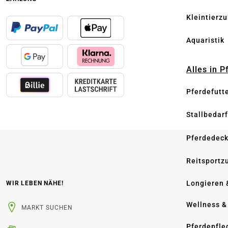
Kleintierz
Aquaristik
Alles in 
Pferdefutt
Stallbedarf
Pferdedec
Reitsportz
Longieren 
WIR LEBEN NÄHE!
Wellness &
MARKT SUCHEN
Pferdepfle