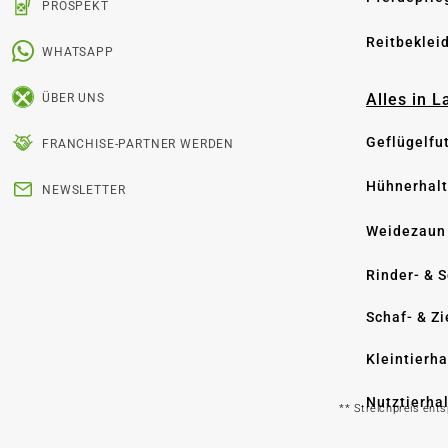
PROSPEKT
Reitbeklei
WHATSAPP
Alles in 
ÜBER UNS
Geflügelfu
FRANCHISE-PARTNER WERDEN
Hühnerhal
NEWSLETTER
Weidezaun
Rinder- & 
Schaf- & Z
Kleintierh
Nutztierha
** Streichpreis ent
Hygiene