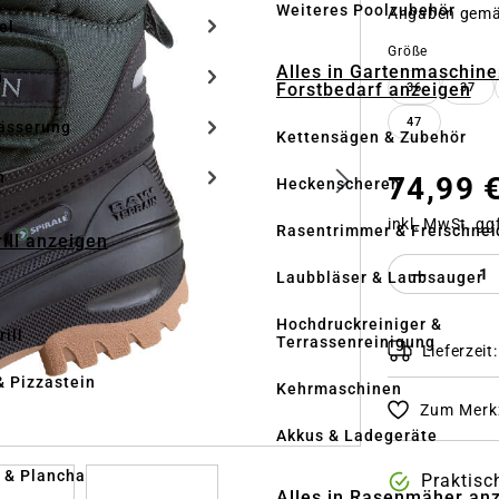
Weiteres Poolzubehör
Angaben gem
el
auswähle
Größe
Alles in Gartenmaschine
n
Forstbedarf anzeigen
36
37
47
ässerung
Kettensägen & Zubehör
h
74,99 
Heckenscheren
inkl. MwSt. gg
Rasentrimmer & Freischnei
rill anzeigen
Produkt 
Laubbläser & Laubsauger
Hochdruckreiniger &
ill
Terrassenreinigung
Lieferzeit
& Pizzastein
Kehrmaschinen
Zum Merkz
n
Akkus & Ladegeräte
l & Plancha
Praktisc
Alles in Rasenmäher an