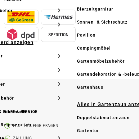
Bierzeltgarnitur
ubehör
Sonnen- & Sichtschutz
Pavillon
Pferd anzeigen
Campingmöbel
er
Gartenmöbelzubehör
Gartendekoration & -beleu
ken
Gartenhaus
ubehör
Alles in Gartenzaun anz
& Bodenarbeiten
HILFE & SERVICE
Doppelstabmattenzaun
 Regeneration
FAQ | HÄUFIGE FRAGEN
Gartentor
ge
ZAHLUNG