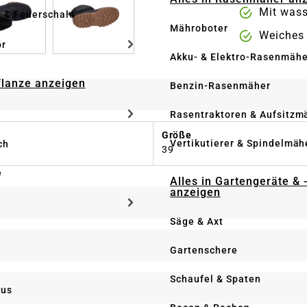
Mit was
e & Feuerschale
Mähroboter
Weiches 
ör
Akku- & Elektro-Rasenmähe
Pflanze anzeigen
Benzin-Rasenmäher
Rasentraktoren & Aufsitzm
Größe
Vertikutierer & Spindelmäh
ch
39
e
Alles in Gartengeräte & 
anzeigen
Säge & Axt
Gartenschere
Schaufel & Spaten
us