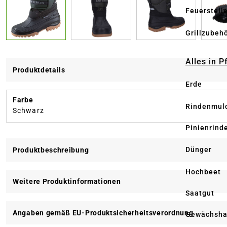
Feuerstell
Grillzubeh
Alles in 
Produktdetails
Erde
Farbe
Rindenmul
Schwarz
Pinienrind
Dünger
Produktbeschreibung
Hochbeet
Weitere Produktinformationen
Saatgut
Angaben gemäß EU-Produktsicherheitsverordnung
Gewächsha