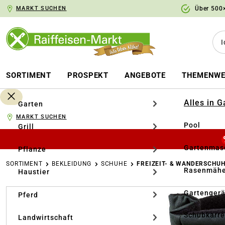
MARKT SUCHEN
Über 500×
springen
Zur Hauptnavigation springen
SORTIMENT
PROSPEKT
ANGEBOTE
THEMENWE
Alles in 
Garten
MARKT SUCHEN
Pool
Grill
Gartenmasc
Pflanze
SORTIMENT
BEKLEIDUNG
SCHUHE
FREIZEIT- & WANDERSCHU
Rasenmähe
Haustier
Bildergalerie überspringen
Gartengerä
Pferd
Schubkarr
Landwirtschaft