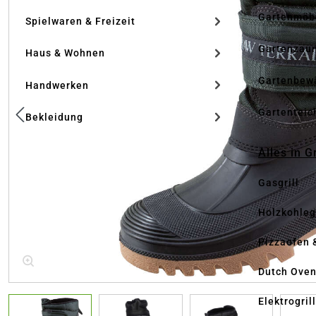
Gartenmöb
Spielwaren & Freizeit
Gartenzau
Haus & Wohnen
Gartenbew
Handwerken
Gartenteic
Bekleidung
Alles in G
Gasgrill
Holzkohlegr
Pizzaofen 
Dutch Ove
Elektrogril