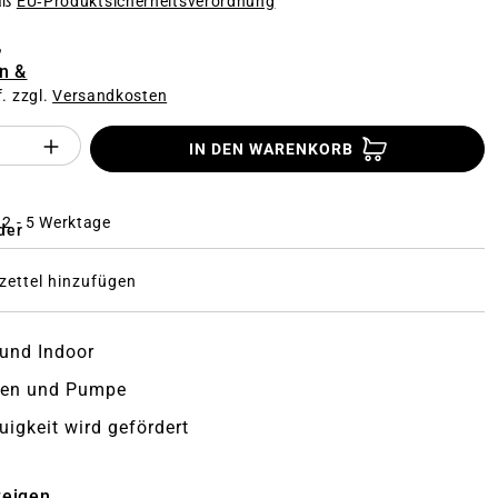
äß
EU‑Produktsicherheitsverordnung
€
n &
f. zzgl.
Versandkosten
Anzahl des Produktes "%product%": Gi
IN DEN WARENKORB
: 2 - 5 Werktage
der
ettel hinzufügen
und Indoor
llen und Pumpe
uigkeit wird gefördert
zeigen