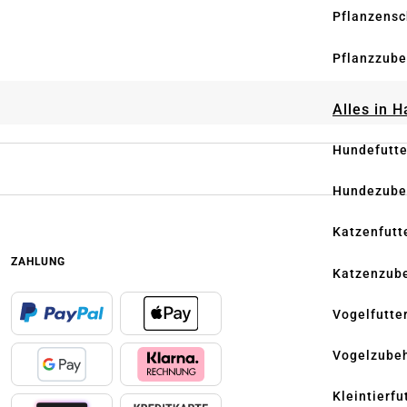
Pflanzensc
Pflanzzube
Alles in 
Hundefutte
Hundezube
Katzenfutt
ZAHLUNG
Katzenzub
Vogelfutte
Vogelzube
Kleintierfu