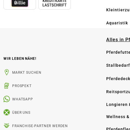
Kleintierz
Aquaristik
Alles in 
Pferdefutt
WIR LEBEN NÄHE!
Stallbedarf
MARKT SUCHEN
Pferdedec
PROSPEKT
Reitsportz
WHATSAPP
Longieren 
ÜBER UNS
Wellness &
FRANCHISE-PARTNER WERDEN
Pferdepfle