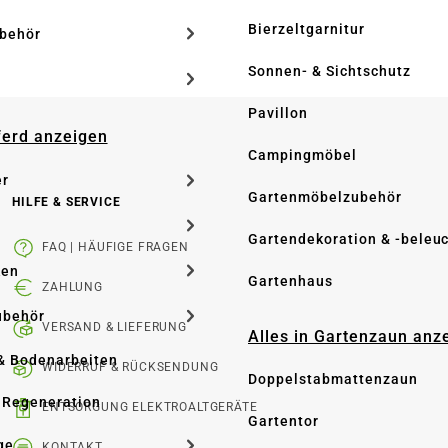
Bierzeltgarnitur
ubehör
Sonnen- & Sichtschutz
Pavillon
Pferd anzeigen
Campingmöbel
er
Gartenmöbelzubehör
HILFE & SERVICE
Gartendekoration & -beleu
FAQ | HÄUFIGE FRAGEN
ken
Gartenhaus
ZAHLUNG
ubehör
VERSAND & LIEFERUNG
Alles in Gartenzaun anz
& Bodenarbeiten
WIDERRUF & RÜCKSENDUNG
Doppelstabmattenzaun
 Regeneration
ENTSORGUNG ELEKTROALTGERÄTE
Gartentor
ge
KONTAKT