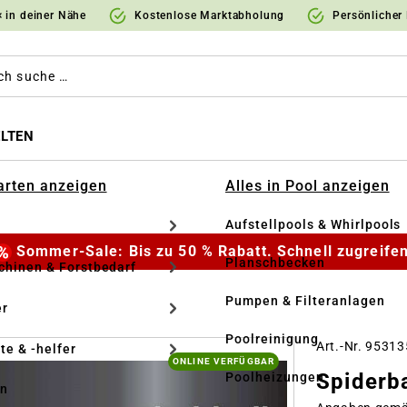
 in deiner Nähe
Kostenlose Marktabholung
Persönlicher
LTEN
Garten anzeigen
Alles in Pool anzeigen
Aufstellpools & Whirlpools
Sommer-Sale: Bis zu 50 % Rabatt. Schnell zugreifen
Planschbecken
hinen & Forstbedarf
Pumpen & Filteranlagen
r
Poolreinigung
Art.-Nr. 9531
te & -helfer
ONLINE VERFÜGBAR
Spiderba
Poolheizungen
en