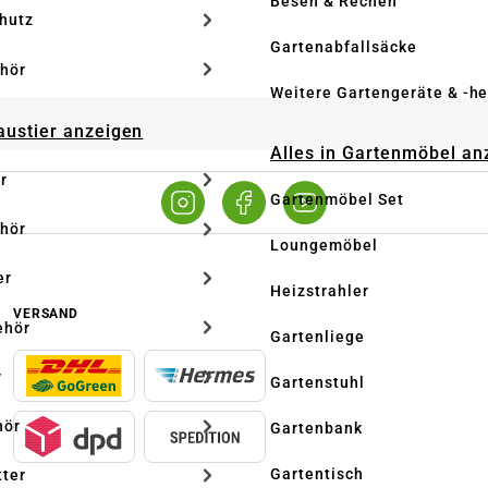
Besen & Rechen
hutz
Gartenabfallsäcke
hör
Weitere Gartengeräte & -he
Haustier anzeigen
Alles in Gartenmöbel an
r
Gartenmöbel Set
hör
Loungemöbel
er
Heizstrahler
VERSAND
ehör
Gartenliege
r
Gartenstuhl
hör
Gartenbank
Gartentisch
tter