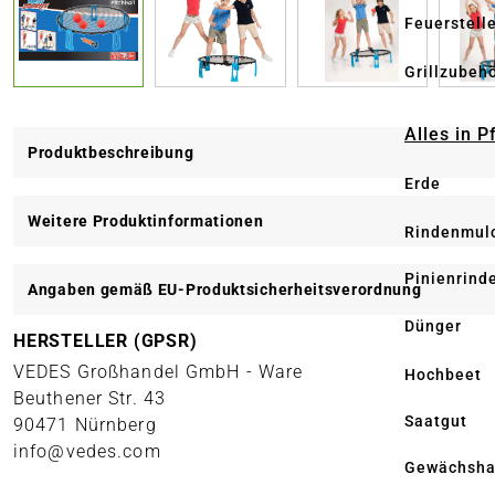
Feuerstell
Grillzubeh
Alles in 
Produktbeschreibung
Erde
Weitere Produktinformationen
Rindenmul
Pinienrind
Angaben gemäß EU-Produktsicherheitsverordnung
Dünger
HERSTELLER (GPSR)
VEDES Großhandel GmbH - Ware
Hochbeet
Beuthener Str. 43
Saatgut
90471 Nürnberg
info@vedes.com
Gewächsha