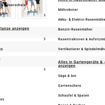
e & Feuerschale
Mähroboter
ör
Akku- & Elektro-Rasenmähe
Pflanze anzeigen
Benzin-Rasenmäher
Rasentraktoren & Aufsitzm
Vertikutierer & Spindelmäh
ch
e
Alles in Gartengeräte & 
anzeigen
Säge & Axt
Gartenschere
Schaufel & Spaten
us