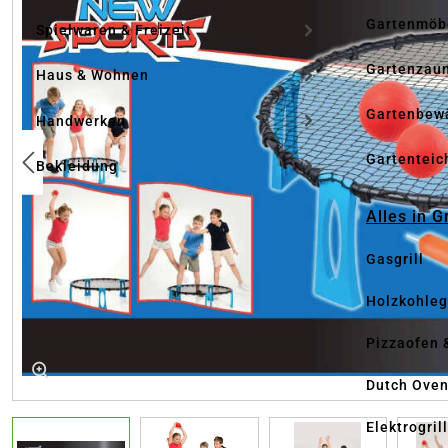
Gartenmöb
Spielwaren & Freizeit
Gartenzau
Haus & Wohnen
Gartenbew
Handwerken
Gartenteic
Bekleidung
Alles in G
Gasgrill
Holzkohlegr
Pizzaofen 
Dutch Ove
Elektrogril