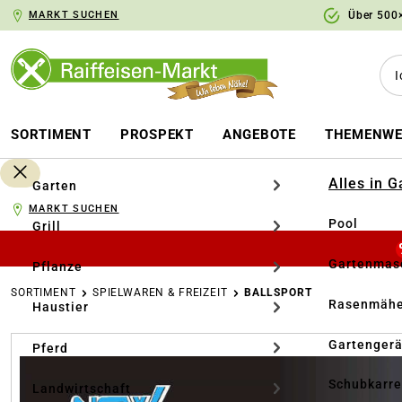
MARKT SUCHEN
Über 500×
springen
Zur Hauptnavigation springen
SORTIMENT
PROSPEKT
ANGEBOTE
THEMENWE
Alles in 
Garten
MARKT SUCHEN
Pool
Grill
Gartenmasc
Pflanze
SORTIMENT
SPIELWAREN & FREIZEIT
BALLSPORT
Rasenmähe
Haustier
Bildergalerie überspringen
Gartengerä
Pferd
Schubkarr
Landwirtschaft