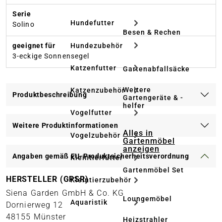
Serie
Hundefutter
Solino
Besen & Rechen
Hundezubehör
geeignet für
3-eckige Sonnensegel
Katzenfutter
Gartenabfallsäcke
Weitere
Katzenzubehör
Produktbeschreibung
Gartengeräte & -
helfer
Vogelfutter
Weitere Produktinformationen
Alles in
Vogelzubehör
Gartenmöbel
anzeigen
Angaben gemäß EU-Produktsicherheitsverordnung
Kleintierfutter
Gartenmöbel Set
HERSTELLER (GPSR)
Kleintierzubehör
Siena Garden GmbH & Co. KG
Loungemöbel
Aquaristik
Dornierweg 12
48155 Münster
Heizstrahler