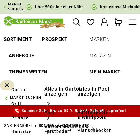
MARKT
springen
Zur Hauptnavigation springen
Über 500× in deiner Nähe
Kostenlose Marktab
SUCHEN
SORTIMENT
PROSPEKT
MARKEN
ANGEBOTE
MAGAZIN
THEMENWELTEN
MEIN MARKT
Alles in Garten
Alles in Pool
Garten
anzeigen
anzeigen
MARKT SUCHEN
Grill
Sommer-Sale: Bis zu 50 % Rabatt. Schnell zugreifen!
Aufstellpools
Pool
& Whirlpools
Pflanze
GARTENMÖBEL
SONNEN- & SICHTSCHUTZ
Gartenmaschinen &
Planschbecken
Forstbedarf
Haustier