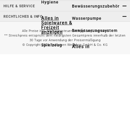
Hygiene
Bewässerungszubehör
HILFE & SERVICE
RECHTLICHES & INFO
Alles in
Wasserpumpe
Spielwaren &
Freizeit
Bewässerungssystem
Alle Preise inkl. Mehrwertsteuer und ggf. zzgl. Versand
anzeigen
** Streichpreis entspricht dem niedrigsten Gesamtpreis innerhalb der letzten
30 Tage vor Anwendung der Preisermäßigung
Spielzeug
© Copyright 2026 Raiffeisen Webshop GmbH & Co. KG
Alles in
Gartenteich
anzeigen
Spielhäuser
Teichfischfutter
Wasserspielzeug
Teichpflege
Kinderfahrzeuge
Teichzubehör
Ballsport
Tretroller &
Alles in
Inlineskates
Grillzubehör
anzeigen
Sandkästen