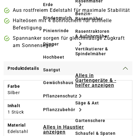
Rasenmäher
Erde
Aus rostfreiem Edelstahl für maximale Stabilität
Benzin-
Rindenmulch
Rasenmäher
Halteösen mit 4 Bohrlöchern für schnelle
Befestigung
Pinienrinde
Rasentraktoren
& Aufsitzmäher
Spannanker sorgen für gleichmäßige Zugkraft
Dünger
am Sonnensegel
Vertikutierer &
Spindelmäher
Hochbeet
Produktdetails
Saatgut
Alles in
Gartengeräte & -
Gewächshaus
helfer anzeigen
Farbe
Silber
Pflanzenschutz
Säge & Axt
Inhalt
Pflanzzubehör
1 Stück
Gartenschere
Material
Alles in Haustier
anzeigen
Edelstahl
Schaufel & Spaten