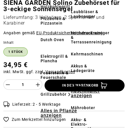
SIENA GARDEN Solino Zubehörset für
Holzkohlegrill
3-eckige Sonnensegel
Laubbläser &
Laubsauger
Lieferumfang: 3 Halteösen, 2 Spannanker und
Pizzaofen &
Karabiner
Pizzastein
Hochdruckreiniger
Angaben gemäß
EU‑Produktsicherheitsverordnung
&
Dutch Oven
Terrassenreinigung
auswählen
Inhalt
1 STÜCK
Kehrmaschinen
Elektrogrill &
Plancha
34,95 €
Akkus &
Ladegeräte
inkl. MwSt. ggf. zzgl.
Versandkosten
Feuerstelle &
Feuerschale
Produkt Anzahl des Produktes "%product%
IN DEN WARENKORB
Alles in
Rasenmäher
Grillzubehör
anzeigen
Lieferzeit: 2 - 5 Werktage
Mähroboter
Alles in Pflanze
anzeigen
Zum Merkzettel hinzufügen
Akku- &
Elektro-