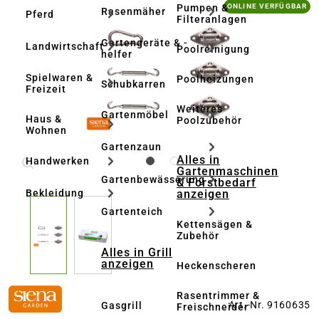
Bildergalerie überspringen
Pumpen &
ONLINE VERFÜGBAR
Rasenmäher
Pferd
Filteranlagen
Gartengeräte & -
Landwirtschaft
Poolreinigung
helfer
Spielwaren &
Poolheizungen
Schubkarren
Freizeit
Weiteres
Gartenmöbel
Haus &
Poolzubehör
Wohnen
Gartenzaun
Alles in
Handwerken
Gartenmaschinen
Gartenbewässerung
& Forstbedarf
anzeigen
Bekleidung
Gartenteich
Kettensägen &
Zubehör
Alles in Grill
anzeigen
Heckenscheren
Rasentrimmer &
Art.-Nr. 9160635
Gasgrill
Freischneider