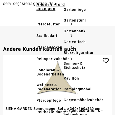
service@sienagarden.de
Alles in Pferd
anzeigen
Gartenliege
Gartenstuhl
Pferdefutter
Gartenbank
Stallbedarf
Gartentisch
Pferdedecken
Produktgalerie überspringen
Andere Kunden kauften auch
Bierzeltgarnitur
Reitsportzubehör
Sonnen- &
Sichtschutz
Longieren &
Bodenarbeiten
Pavillon
Wellness &
Regeneration
Campingmöbel
Gartenmöbelzubehör
Pferdepflege
SIENA GARDEN Sonnensegel Solino 360x360x360 cm
Gartendekoration & -
Reitbekleidung
beleuchtung