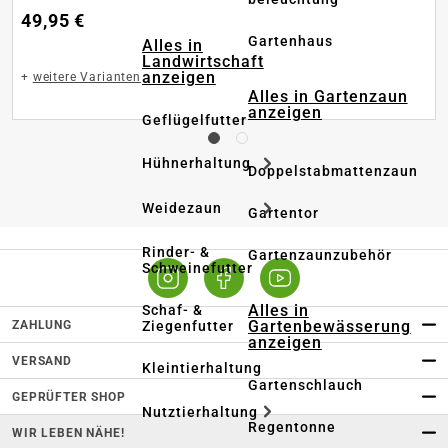
49,95 €
Gartenhaus
Alles in
Landwirtschaft
anzeigen
+
weitere Varianten
Alles in Gartenzaun
anzeigen
Geflügelfutter
Hühnerhaltung
Doppelstabmattenzaun
Weidezaun
Gartentor
Rinder- &
Gartenzaunzubehör
Schweinefutter
Alles in
Schaf- &
Gartenbewässerung
ZAHLUNG
Ziegenfutter
anzeigen
VERSAND
Kleintierhaltung
Gartenschlauch
GEPRÜFTER SHOP
Nutztierhaltung
Regentonne
WIR LEBEN NÄHE!