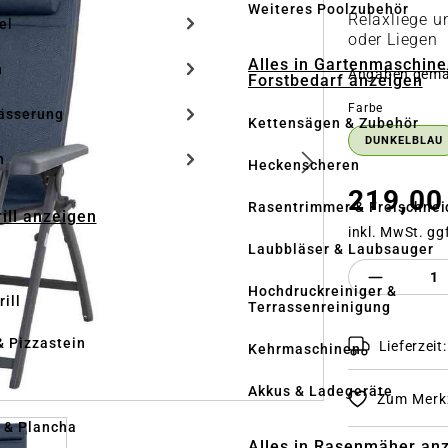
Weiteres Poolzubehör
Relaxliege un
el
oder Liegen
Alles in Gartenmaschine
n
Angaben gem
Forstbedarf anzeigen
auswähle
Farbe
ässerung
Kettensägen & Zubehör
DUNKELBLAU
h
Heckenscheren
219,00
Rasentrimmer & Freischnei
rill anzeigen
inkl. MwSt. gg
Laubbläser & Laubsauger
Produkt 
Hochdruckreiniger &
ill
Terrassenreinigung
& Pizzastein
Lieferzeit
Kehrmaschinen
n
Akkus & Ladegeräte
Zum Merkz
l & Plancha
Alles in Rasenmäher an