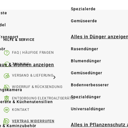
Spezialerde
üste
Gemüseerde
del
Alles in Dünger anzeige
Transport
HILFE & SERVICE
hör
Rasendünger
FAQ | HÄUFIGE FRAGEN
Blumendünger
Haus & Wohnen anzeigen
ZAHLUNG
Gemüsedünger
VERSAND & LIEFERUNG
Bodenverbesserer
WIDERRUF & RÜCKSENDUNG
ngskamera
Spezialdünger
ENTSORGUNG ELEKTROALTGERÄTE
eräte & Küchenutensilien
Universaldünger
KONTAKT
VERTRAG WIDERRUFEN
Alles in Pflanzenschutz
e & Kaminzubehör