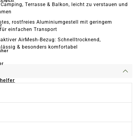
r Camping, Terrasse & Balkon, leicht zu verstauen und
hmen
stes, rostfreies Aluminiumgestell mit geringem
r
für einfachen Transport
ktiver AirMesh‑Bezug: Schnelltrocknend,
hlässig & besonders komfortabel
äher
er
-helfer