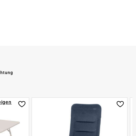
chtung
eigen