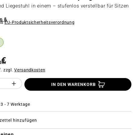
d Liegestuhl in einem – stufenlos verstellbar für Sitzen
n &
äß
EU‑Produktsicherheitsverordnung
n
 €
der
f. zzgl.
Versandkosten
Anzahl des Produktes "%product%": Gi
IN DEN WARENKORB
: 3 - 7 Werktage
ettel hinzufügen
zeigen