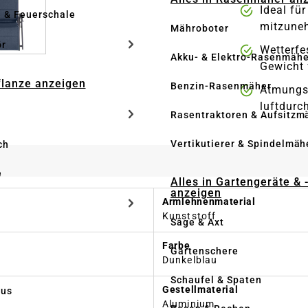
Ideal fü
e & Feuerschale
mitzune
Mähroboter
ör
Wetterfe
Akku- & Elektro-Rasenmähe
Gewicht 
Pflanze anzeigen
Benzin-Rasenmäher
Atmungsa
luftdurc
Rasentraktoren & Aufsitzm
Vertikutierer & Spindelmäh
ch
e
Alles in Gartengeräte & 
anzeigen
Armlehnenmaterial
Kunststoff
Säge & Axt
Farbe
Gartenschere
Dunkelblau
Schaufel & Spaten
Gestellmaterial
us
Aluminium