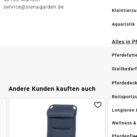
service@sienagarden.de
Kleintierz
Aquaristik
Alles in 
Pferdefutt
Stallbedarf
Pferdedec
Produktgalerie überspringen
Andere Kunden kauften auch
Reitsportz
Longieren 
Wellness &
Pferdepfle