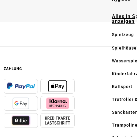
Alles in S
anzeigen
Spielzeug
Spielhäuse
Wasserspi
ZAHLUNG
Kinderfahr
Ballsport
Tretroller 
Sandkäste
Trampolin