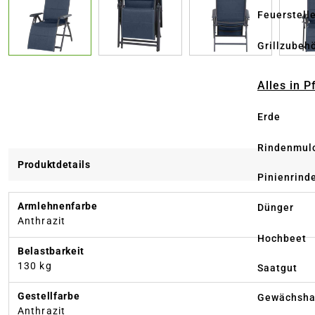
Feuerstell
Grillzubeh
Alles in 
Erde
Rindenmul
Produktdetails
Pinienrind
Armlehnenfarbe
Dünger
Anthrazit
Hochbeet
Belastbarkeit
130 kg
Saatgut
Gestellfarbe
Gewächsha
Anthrazit