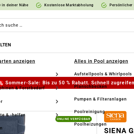
 in deiner Nähe
Kostenlose Marktabholung
Persönlicher
LTEN
Garten anzeigen
Alles in Pool anzeigen
Aufstellpools & Whirlpools
Sommer-Sale: Bis zu 50 % Rabatt. Schnell zugreifen
Planschbecken
hinen & Forstbedarf
Pumpen & Filteranlagen
r
Poolreinigung
te & -helfer
ONLINE VERFÜGBAR
Poolheizungen
en
SIENA G