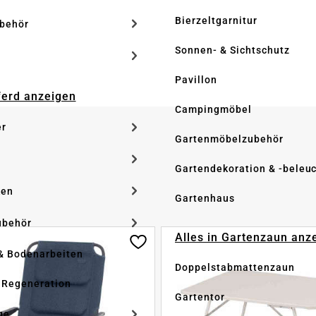
Bierzeltgarnitur
ubehör
Sonnen- & Sichtschutz
Pavillon
Pferd anzeigen
Campingmöbel
er
Gartenmöbelzubehör
Gartendekoration & -beleu
ken
Gartenhaus
ubehör
Alles in Gartenzaun anz
& Bodenarbeiten
Doppelstabmattenzaun
 Regeneration
Gartentor
ge