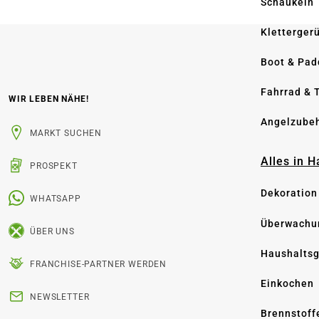
Schaukeln
Kletterger
Boot & Pad
Fahrrad & 
WIR LEBEN NÄHE!
Angelzube
MARKT SUCHEN
Alles in 
PROSPEKT
Dekoration
WHATSAPP
Überwachu
ÜBER UNS
Haushaltsg
FRANCHISE-PARTNER WERDEN
Einkochen
NEWSLETTER
Brennstoff