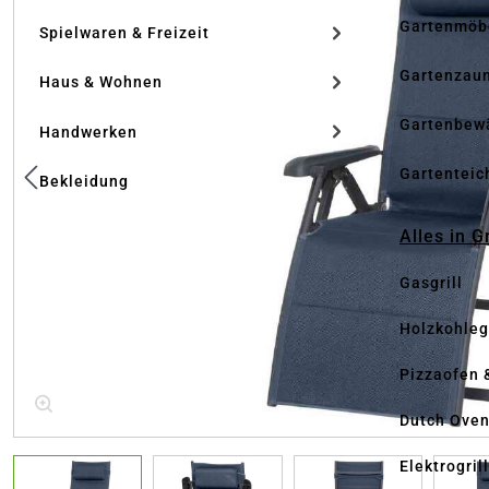
Gartenmöb
Spielwaren & Freizeit
Gartenzau
Haus & Wohnen
Gartenbew
Handwerken
Gartenteic
Bekleidung
Alles in G
Gasgrill
Holzkohlegr
Pizzaofen 
Dutch Ove
Elektrogril