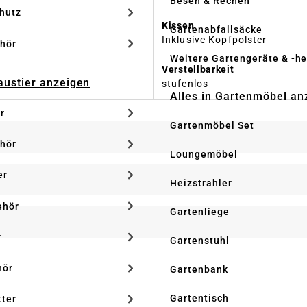
Besen & Rechen
hutz
Kissen
Gartenabfallsäcke
Inklusive Kopfpolster
hör
Weitere Gartengeräte & -he
Verstellbarkeit
Haustier anzeigen
stufenlos
Alles in Gartenmöbel an
r
Gartenmöbel Set
hör
Loungemöbel
er
Heizstrahler
ehör
Gartenliege
r
Gartenstuhl
hör
Gartenbank
Gartentisch
tter