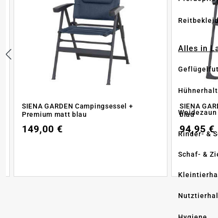
Reitbeklei
Alles in 
Geflügelfu
Hühnerhal
SIENA GARDEN Campingsessel +
SIENA GAR
Weidezaun
Premium matt blau
blau
149,00 €
94,95 €
Rinder- & 
Schaf- & Z
Kleintierh
Nutztierha
Hygiene