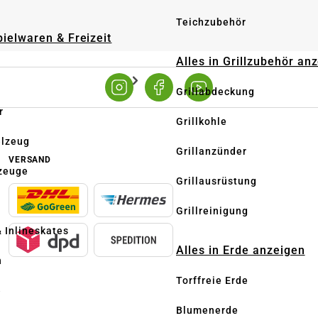
Teichzubehör
pielwaren & Freizeit
Alles in Grillzubehör an
Grillabdeckung
r
Grillkohle
elzeug
Grillanzünder
VERSAND
zeuge
Grillausrüstung
Grillreinigung
& Inlineskates
Alles in Erde anzeigen
n
Torffreie Erde
e
Blumenerde