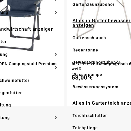
Gartenzaunzubehör
dung
Alles in Gartenbewässe
anzeigen
Landwirtschaft anzeigen
Gartenschlauch
tter
Regentonne
tung
Bewässerungszubehör
DEN Campingstuhl Premium
MFG-Freizeit Campingtisch 
weiß
Wasserpumpe
58,00 €
Schweinefutter
Bewässerungssystem
iegenfutter
Alles in Gartenteich anz
altung
Teichfischfutter
ltung
Teichpflege