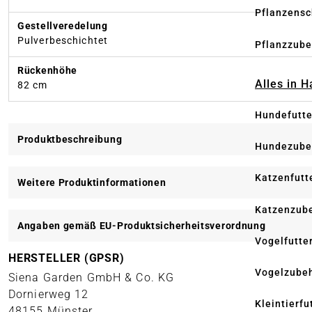
Pflanzensc
Gestellveredelung
Pulverbeschichtet
Pflanzzube
Rückenhöhe
Alles in 
82 cm
Hundefutte
Produktbeschreibung
Hundezube
Katzenfutt
Weitere Produktinformationen
Katzenzub
Angaben gemäß EU-Produktsicherheitsverordnung
Vogelfutte
HERSTELLER (GPSR)
Vogelzube
Siena Garden GmbH & Co. KG
Dornierweg 12
Kleintierfu
48155 Münster