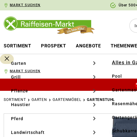
MARKT SUCHEN
Über 500×
springen
Zur Hauptnavigation springen
SORTIMENT
PROSPEKT
ANGEBOTE
THEMENWE
Alles in 
Garten
MARKT SUCHEN
Pool
Grill
Gartenmasc
Pflanze
SORTIMENT
GARTEN
GARTENMÖBEL
GARTENSTUHL
Rasenmähe
Haustier
Bildergalerie überspringen
Gartengerä
Pferd
Schubkarr
Landwirtschaft