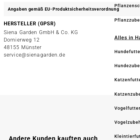
Pflanzensc
Angaben gemäß EU-Produktsicherheitsverordnung
Pflanzzube
HERSTELLER (GPSR)
Siena Garden GmbH & Co. KG
Alles in 
Dornierweg 12
48155 Münster
Hundefutte
service@sienagarden.de
Hundezube
Katzenfutt
Katzenzub
Vogelfutte
Vogelzube
Kleintierfu
Produktgalerie überspringen
Andere Kunden kauften auch