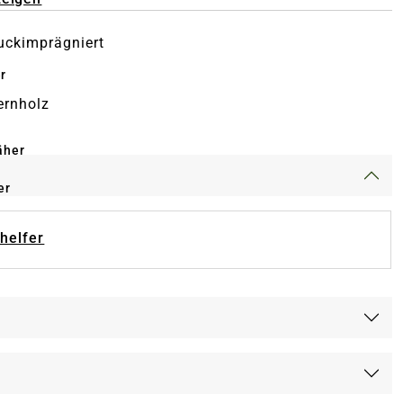
uckimprägniert
r
ernholz
äher
er
-helfer