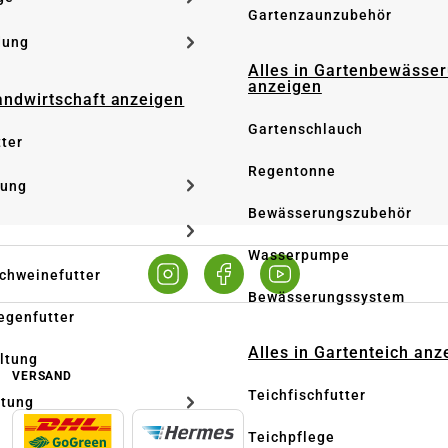
Gartenzaunzubehör
dung
Alles in Gartenbewässe
anzeigen
Landwirtschaft anzeigen
Gartenschlauch
tter
Regentonne
tung
Bewässerungszubehör
Wasserpumpe
Schweinefutter
Bewässerungssystem
iegenfutter
Alles in Gartenteich anz
altung
VERSAND
Teichfischfutter
ltung
Teichpflege