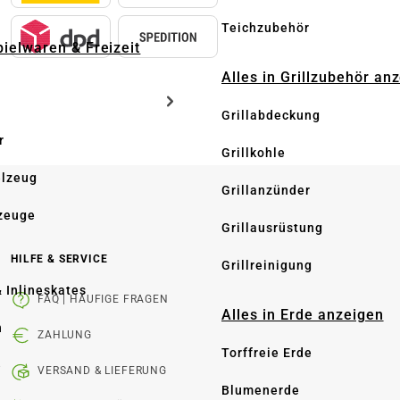
Teichzubehör
pielwaren & Freizeit
Alles in Grillzubehör an
Grillabdeckung
r
Grillkohle
elzeug
Grillanzünder
zeuge
Grillausrüstung
HILFE & SERVICE
Grillreinigung
& Inlineskates
FAQ | HÄUFIGE FRAGEN
Alles in Erde anzeigen
n
ZAHLUNG
Torffreie Erde
e
VERSAND & LIEFERUNG
Blumenerde