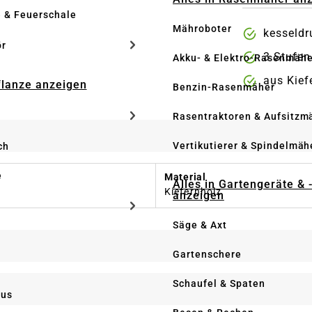
e & Feuerschale
Mähroboter
kesseldr
ör
3 Stufen
Akku- & Elektro-Rasenmähe
aus Kief
Pflanze anzeigen
Benzin-Rasenmäher
Rasentraktoren & Aufsitzm
Vertikutierer & Spindelmäh
ch
e
Material
Alles in Gartengeräte & 
Kiefernholz
anzeigen
Säge & Axt
Gartenschere
Schaufel & Spaten
us