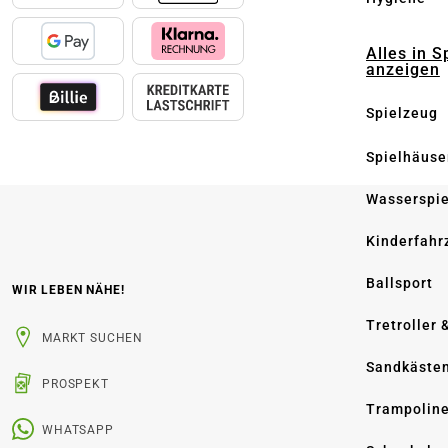
Alles in S
anzeigen
Spielzeug
Spielhäuse
Wasserspi
Kinderfahr
Ballsport
WIR LEBEN NÄHE!
Tretroller 
MARKT SUCHEN
Sandkäste
PROSPEKT
Trampolin
WHATSAPP