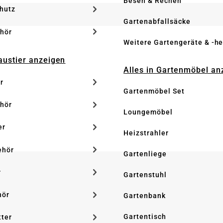
Besen & Rechen
hutz
Gartenabfallsäcke
hör
Weitere Gartengeräte & -he
Haustier anzeigen
Alles in Gartenmöbel an
r
Gartenmöbel Set
hör
Loungemöbel
er
Heizstrahler
ehör
Gartenliege
r
Gartenstuhl
hör
Gartenbank
Gartentisch
tter