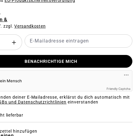
äß
EU‑Produktsicherheitsverordnung
€
n &
f. zzgl.
Versandkosten
BENACHRICHTIGE MICH
der
Friendly Captcha
nden deiner E-Mailadresse, erklärst du dich automatisch mit
Bs und Datenschutzrichtlinien
einverstanden
ht lieferbar
ettel hinzufügen
zeigen