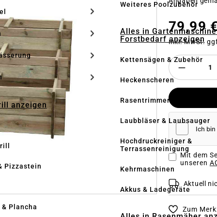
Angaben gem
Weiteres Poolzubehör
el
79,99 
Alles in Gartenmaschine
n
Forstbedarf anzeigen
inkl. MwSt. gg
ässerung
Kettensägen & Zubehör
h
Heckenscheren
Rasentrimmer & Freischnei
rill anzeigen
Laubbläser & Laubsauger
Hochdruckreiniger &
ill
Terrassenreinigung
Mit dem Se
unseren
AG
& Pizzastein
Kehrmaschinen
Aktuell nic
n
Akkus & Ladegeräte
l & Plancha
Zum Merkz
Alles in Rasenmäher an