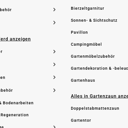
Bierzeltgarnitur
ubehör
Sonnen- & Sichtschutz
Pavillon
Pferd anzeigen
Campingmöbel
er
Gartenmöbelzubehör
Gartendekoration & -beleu
ken
Gartenhaus
ubehör
Alles in Gartenzaun anz
& Bodenarbeiten
Doppelstabmattenzaun
 Regeneration
Gartentor
ge