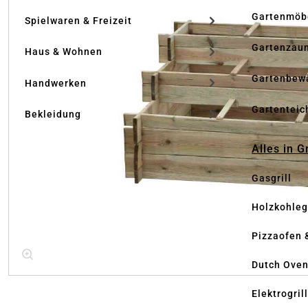
Gartenmöb
Spielwaren & Freizeit
Gartenzau
Haus & Wohnen
Gartenbew
Handwerken
Gartenteic
Bekleidung
Alles in G
Gasgrill
Holzkohlegr
Pizzaofen 
Dutch Ove
Elektrogril