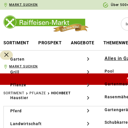
MARKT SUCHEN
Über 500×
springen
Zur Hauptnavigation springen
SORTIMENT
PROSPEKT
ANGEBOTE
THEMENWE
Alles in 
Garten
MARKT SUCHEN
Pool
Grill
Gartenmasc
Pflanze
SORTIMENT
PFLANZE
HOCHBEET
Rasenmähe
Haustier
Bildergalerie überspringen
Gartengerä
Pferd
Schubkarr
Landwirtschaft