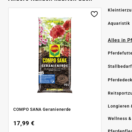
Kleintierz
Aquaristik
Alles in 
Pferdefutt
Stallbedarf
Pferdedec
Reitsportz
Longieren 
COMPO SANA Geranienerde
Wellness &
17,99 €
Pferdepfle