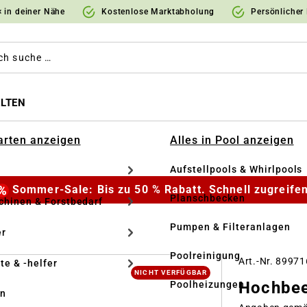
 in deiner Nähe
Kostenlose Marktabholung
Persönlicher
LTEN
Garten anzeigen
Alles in Pool anzeigen
Aufstellpools & Whirlpools
Sommer-Sale: Bis zu 50 % Rabatt. Schnell zugreifen
Planschbecken
hinen & Forstbedarf
Pumpen & Filteranlagen
r
Poolreinigung
Art.-Nr. 8997
te & -helfer
NICHT VERFÜGBAR
Hochbee
Poolheizungen
en