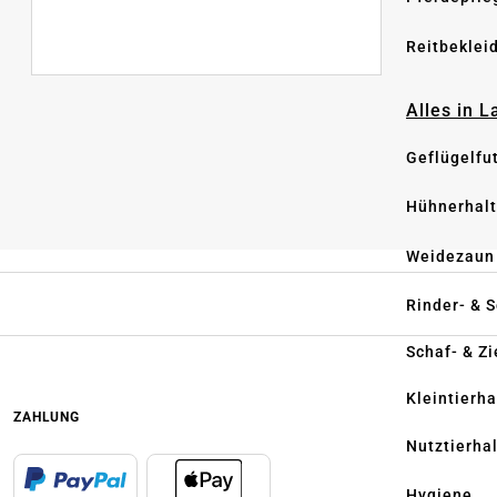
Reitbeklei
Alles in 
Geflügelfu
Hühnerhal
Weidezaun
Rinder- & 
Schaf- & Z
Kleintierh
ZAHLUNG
Nutztierha
Hygiene