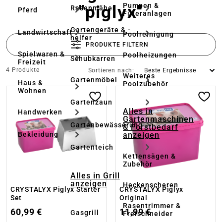
Pumpen &
"piglyx"
Rasenmäher
Pferd
Filteranlagen
Gartengeräte & -
Landwirtschaft
Poolreinigung
helfer
PRODUKTE FILTERN
Spielwaren &
Poolheizungen
Schubkarren
Freizeit
4 Produkte
Sortieren nach:
Weiteres
Gartenmöbel
Haus &
Poolzubehör
Wohnen
Gartenzaun
Alles in
Handwerken
Gartenmaschinen
Gartenbewässerung
& Forstbedarf
anzeigen
Bekleidung
Gartenteich
Kettensägen &
Zubehör
Alles in Grill
anzeigen
Heckenscheren
CRYSTALYX Piglyx Starter
CRYSTALYX Piglyx
Set
Original
Rasentrimmer &
60,99 €
11,99 €
Gasgrill
Freischneider