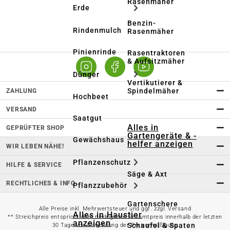
Rasenmäher
Erde
Benzin-
Rindenmulch
Rasenmäher
Pinienrinde
Rasentraktoren
& Aufsitzmäher
Dünger
Vertikutierer &
Spindelmäher
ZAHLUNG
Hochbeet
VERSAND
Saatgut
Alles in
GEPRÜFTER SHOP
Gartengeräte & -
Gewächshaus
helfer anzeigen
WIR LEBEN NÄHE!
Pflanzenschutz
HILFE & SERVICE
Säge & Axt
RECHTLICHES & INFO
Pflanzzubehör
Gartenschere
Alle Preise inkl. Mehrwertsteuer und ggf. zzgl. Versand
Alles in Haustier
** Streichpreis entspricht dem niedrigsten Gesamtpreis innerhalb der letzten
anzeigen
Schaufel & Spaten
30 Tage vor Anwendung der Preisermäßigung