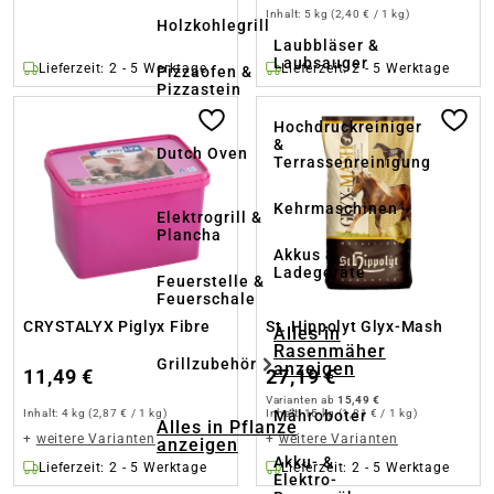
Inhalt:
5 kg
(2,40 € / 1 kg)
Holzkohlegrill
Laubbläser &
Laubsauger
Lieferzeit: 2 - 5 Werktage
Lieferzeit: 2 - 5 Werktage
Pizzaofen &
Pizzastein
Hochdruckreiniger
&
Dutch Oven
Terrassenreinigung
Kehrmaschinen
Elektrogrill &
Plancha
Akkus &
Ladegeräte
Feuerstelle &
Feuerschale
CRYSTALYX Piglyx Fibre
St. Hippolyt Glyx-Mash
Alles in
Rasenmäher
Grillzubehör
anzeigen
11,49 €
27,19 €
Varianten ab
15,49 €
Inhalt:
4 kg
(2,87 € / 1 kg)
Inhalt:
15 kg
(1,81 € / 1 kg)
Mähroboter
Alles in Pflanze
+
weitere Varianten
+
weitere Varianten
anzeigen
Akku- &
Lieferzeit: 2 - 5 Werktage
Lieferzeit: 2 - 5 Werktage
Elektro-