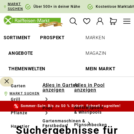
MARKT
springen
Zur Hauptnavigation springen
Über 500× in deiner Nähe
Kostenlose Marktab
SUCHEN
SORTIMENT
PROSPEKT
MARKEN
ANGEBOTE
MAGAZIN
THEMENWELTEN
MEIN MARKT
Alles in Garten
Alles in Pool
Garten
anzeigen
anzeigen
MARKT SUCHEN
Grill
Sommer-Sale: Bis zu 50 % Rabatt. Schnell zugreifen!
Aufstellpools
Pool
& Whirlpools
Pflanze
Gartenmaschinen &
Planschbecken
Forstbedarf
Suchergebnisse für
Haustier