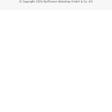
© Copyright 2026 Raiffeisen Webshop GmbH & Co. KG
Hundefutter
Besen & Rechen
Hundezubehör
Katzenfutter
Gartenabfallsäcke
Weitere
Katzenzubehör
Gartengeräte & -
helfer
Vogelfutter
Alles in
Vogelzubehör
Gartenmöbel
anzeigen
Kleintierfutter
Gartenmöbel Set
Kleintierzubehör
Loungemöbel
Aquaristik
Heizstrahler