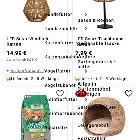
Hundefutter
Besen & Rechen
Hundezubehör
LED Solar-Windlicht
LED Solar-Tischlampe
Katzenfutter
Gartenabfallsäcke
Rattan
Rattan
14,99 €
7,99 €
Weitere
Katzenzubehör
Varianten ab
9,99 €
Gartengeräte & -
helfer
+
weitere Varianten
Vogelfutter
Lieferzeit: 2 - 5 Werktage
Lieferzeit: 2 - 5 Werktage
Alles in
Vogelzubehör
Gartenmöbel
anzeigen
-38%
Kleintierfutter
Gartenmöbel Set
Kleintierzubehör
Loungemöbel
Aquaristik
Heizstrahler