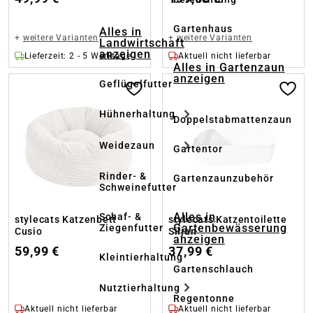
Gartenhaus
Alles in
+
weitere Varianten
+
weitere Varianten
Landwirtschaft
anzeigen
Lieferzeit: 2 - 5 Werktage
Aktuell nicht lieferbar
Alles in Gartenzaun
anzeigen
Geflügelfutter
Hühnerhaltung
Doppelstabmattenzaun
Weidezaun
Gartentor
Rinder- &
Gartenzaunzubehör
Schweinefutter
Alles in
Schaf- &
stylecats Katzenbett
stylecats Katzentoilette
Gartenbewässerung
Ziegenfutter
Cusio
Siljan
anzeigen
59,99 €
37,99 €
Kleintierhaltung
Gartenschlauch
Nutztierhaltung
Regentonne
Aktuell nicht lieferbar
Aktuell nicht lieferbar