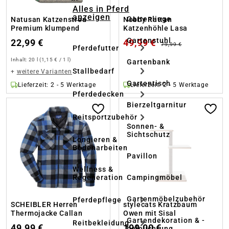
Alles in Pferd
anzeigen
Gartenliege
Natusan Katzenstreu
Nobby Rattan
Premium klumpend
Katzenhöhle Lasa
Gartenstuhl
22,99 €
49,99 €
79,99 €
Pferdefutter
Inhalt:
20 l
(1,15 € / 1 l)
Gartenbank
Stallbedarf
+
weitere Varianten
Gartentisch
Lieferzeit: 2 - 5 Werktage
Lieferzeit: 2 - 5 Werktage
Pferdedecken
Bierzeltgarnitur
Reitsportzubehör
Sonnen- &
Sichtschutz
Longieren &
Bodenarbeiten
Pavillon
Wellness &
Regeneration
Campingmöbel
Gartenmöbelzubehör
Pferdepflege
SCHEIBLER Herren
stylecats Kratzbaum
Thermojacke Callan
Owen mit Sisal
Gartendekoration & -
Reitbekleidung
49,99 €
199,00 €
beleuchtung