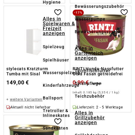
Hygiene
Bewässerungszubehör
-17%
Alles in
Wasserpumpe
Spielwaren &
Freizeit
Bewässerungssystem
anzeigen
Spielzeug
Alles in
Gartenteich
anzeigen
Spielhäuser
stylecats Kratzturm
RINTI Hunde-Nassfutter
Teichfischfutter
Wasserspielzeug
Tumba mit Sisal
Gold Fasan getreidefrei
149,00 €
0,99 €
Teichpflege
1,19 €
Kinderfahrzeuge
Inhalt:
0.185 kg
(5,35 € / 1 kg)
Teichzubehör
Ballsport
+
weitere Varianten
Aktuell nicht lieferbar
Lieferzeit: 2 - 5 Werktage
Tretroller &
Alles in
Inlineskates
Grillzubehör
anzeigen
Sandkästen