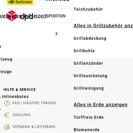
Teichzubehör
pielwaren & Freizeit
Alles in Grillzubehör an
Grillabdeckung
r
Grillkohle
elzeug
Grillanzünder
zeuge
Grillausrüstung
Grillreinigung
HILFE & SERVICE
& Inlineskates
FAQ | HÄUFIGE FRAGEN
Alles in Erde anzeigen
n
ZAHLUNG
Torffreie Erde
e
VERSAND & LIEFERUNG
Blumenerde