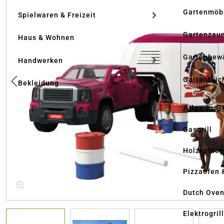
Gartenmöb
Spielwaren & Freizeit
Gartenzau
Haus & Wohnen
Gartenbew
Handwerken
Gartenteic
Bekleidung
Alles in G
Gasgrill
Holzkohlegr
Pizzaofen 
Dutch Ove
Elektrogril