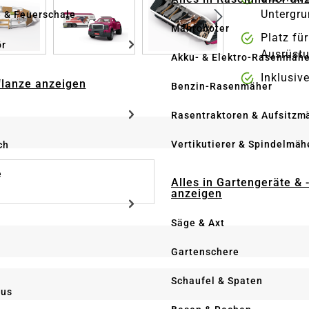
Untergr
e & Feuerschale
Mähroboter
Platz für
ör
Ausrüst
Akku- & Elektro-Rasenmähe
Inklusi
Pflanze anzeigen
Benzin-Rasenmäher
Rasentraktoren & Aufsitzm
Vertikutierer & Spindelmäh
ch
e
Alles in Gartengeräte & 
anzeigen
Säge & Axt
Gartenschere
Schaufel & Spaten
us