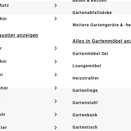
Besen & Rechen
hutz
Gartenabfallsäcke
hör
Weitere Gartengeräte & -he
Haustier anzeigen
Alles in Gartenmöbel an
r
Gartenmöbel Set
hör
Loungemöbel
er
Heizstrahler
ehör
Gartenliege
r
Gartenstuhl
hör
Gartenbank
Gartentisch
tter