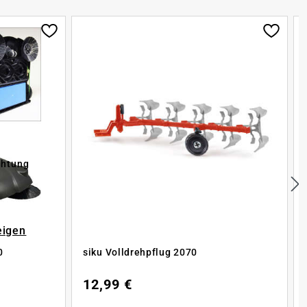
chtung
eigen
0
siku Volldrehpflug 2070
12,99 €