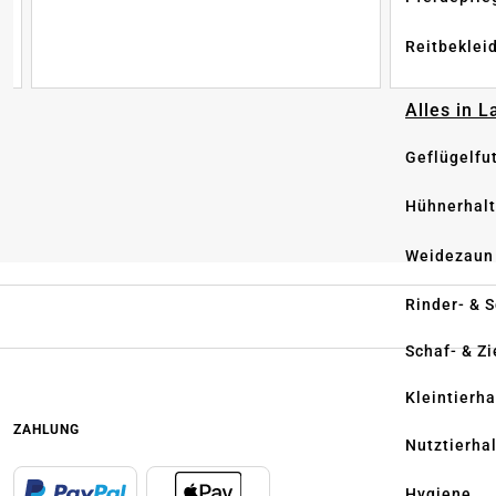
Reitbeklei
Alles in 
Geflügelfu
Hühnerhal
Weidezaun
Rinder- & 
Schaf- & Z
Kleintierh
ZAHLUNG
Nutztierha
Hygiene