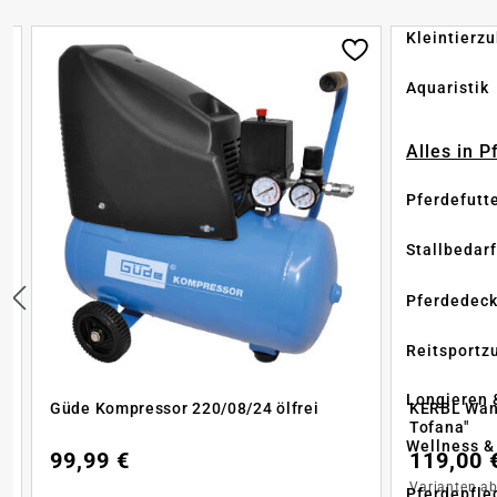
Kleintierz
Aquaristik
Alles in 
Pferdefutt
Stallbedarf
Pferdedec
Reitsportz
Longieren 
Güde Kompressor 220/08/24 ölfrei
KERBL Wan
Tofana"
Wellness &
99,99 €
119,00 
Varianten a
Pferdepfle