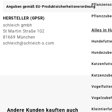
Pflanzensc
Angaben gemäß EU-Produktsicherheitsverordnung
Pflanzzube
HERSTELLER (GPSR)
schleich gmbh
Alles in 
St Martin Straße 102
81669 München
Hundefutte
schleich@schleich-s.com
Hundezube
Katzenfutt
Katzenzub
Vogelfutte
Vogelzube
Produktgalerie überspringen
Andere Kunden kauften auch
Kleintierfu