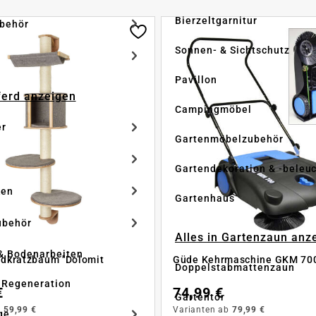
Bierzeltgarnitur
ubehör
Sonnen- & Sichtschutz
Pavillon
Pferd anzeigen
Campingmöbel
er
Gartenmöbelzubehör
Gartendekoration & -beleu
ken
Gartenhaus
ubehör
Alles in Gartenzaun anz
& Bodenarbeiten
dkratzbaum "Dolomit
Güde Kehrmaschine GKM 70
Doppelstabmattenzaun
 Regeneration
€
74,99 €
Gartentor
b
59,99 €
Varianten ab
79,99 €
ge