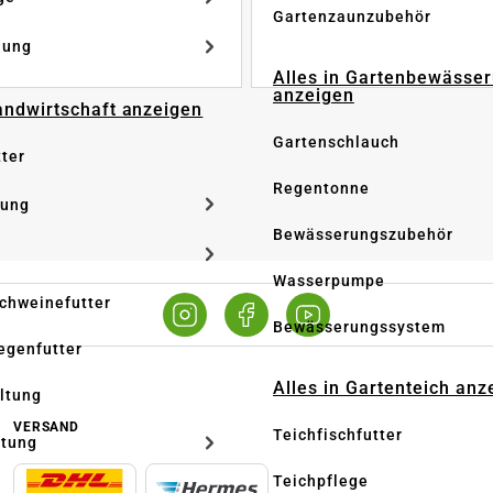
Gartenzaunzubehör
dung
Alles in Gartenbewässe
anzeigen
Landwirtschaft anzeigen
Gartenschlauch
tter
Regentonne
tung
Bewässerungszubehör
Wasserpumpe
Schweinefutter
Bewässerungssystem
iegenfutter
Alles in Gartenteich anz
altung
VERSAND
Teichfischfutter
ltung
Teichpflege