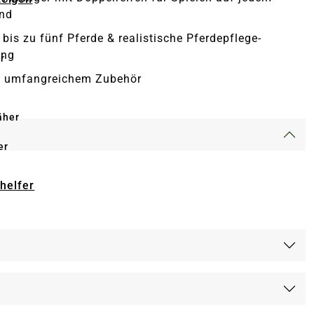
und
 bis zu fünf Pferde & realistische Pferdepflege-
ung
r
ve umfangreichem Zubehör
äher
er
-helfer