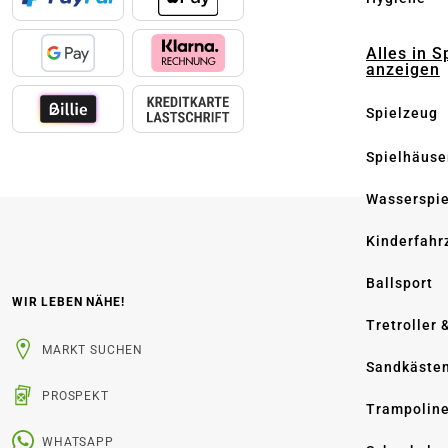
Alles in S
anzeigen
Spielzeug
Spielhäuse
Wasserspi
Kinderfahr
Ballsport
WIR LEBEN NÄHE!
Tretroller 
MARKT SUCHEN
Sandkäste
PROSPEKT
Trampolin
WHATSAPP