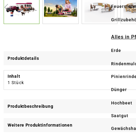
Feuerstell
Grillzubeh
Alles in 
Erde
Produktdetails
Rindenmul
Inhalt
Pinienrind
1 Stück
Dünger
Hochbeet
Produktbeschreibung
Saatgut
Weitere Produktinformationen
Gewächsha