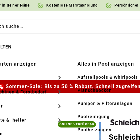
 in deiner Nähe
Kostenlose Marktabholung
Persönlicher
LTEN
Garten anzeigen
Alles in Pool anzeigen
Aufstellpools & Whirlpools
Sommer-Sale: Bis zu 50 % Rabatt. Schnell zugreifen
Planschbecken
hinen & Forstbedarf
Pumpen & Filteranlagen
r
Poolreinigung
te & -helfer
ONLINE VERFÜGBAR
Poolheizungen
en
Schleic