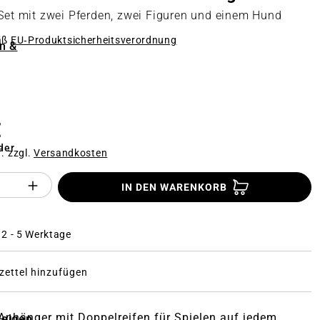
 Set mit zwei Pferden, zwei Figuren und einem Hund
äß
EU‑Produktsicherheitsverordnung
n &
n
€
der
f. zzgl.
Versandkosten
Anzahl des Produktes "%product%": Gi
IN DEN WARENKORB
: 2 - 5 Werktage
ettel hinzufügen
 Anhänger mit Doppelreifen für Spielen auf jedem
zeigen