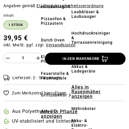
Angaben gemäß
EU‑Produktsicherheitsverordnung
Holzkohlegrill
Laubbläser &
auswählen
Inhalt
Laubsauger
Pizzaofen &
Pizzastein
1 STÜCK
Hochdruckreiniger
39,95 €
&
Dutch Oven
Terrassenreinigung
inkl. MwSt. ggf. zzgl.
Versandkosten
Kehrmaschinen
Produkt Anzahl des Produktes "%product%
Elektrogrill &
IN DEN WARENKORB
Plancha
Akkus &
Ladegeräte
Feuerstelle &
Lieferzeit: 2 - 5 Werktage
Feuerschale
Alles in
Rasenmäher
Zum Merkzettel hinzufügen
Grillzubehör
anzeigen
Mähroboter
Aus Polyethylen-HD
Alles in Pflanze
anzeigen
Akku- &
UV-stabilisiert und lichtecht
Elektro-