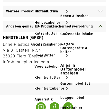
Weitere Produktinformationen
Hundefutter
Besen & Rechen
Hundezubehör
Angaben gemäß EU-Produktsicherheitsverordnung
Katzenfutter
Gartenabfallsäcke
HERSTELLER (GPSR)
Weitere
Enne Plastica Group SRL
Katzenzubehör
Gartengeräte & -
Via B. Castelli N.54
helfer
Vogelfutter
25020 Flero (Brescia)
info@enneplastica.com
Alles in
Vogelzubehör
Gartenmöbel
anzeigen
Kleintierfutter
Gartenmöbel Set
Kleintierzubehör
Loungemöbel
Aquaristik
Heizstrahler