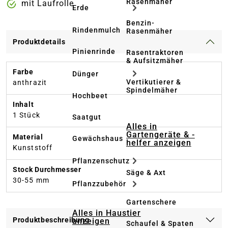
Rasenmäher
mit Laufrolle
Erde
Benzin-
Rindenmulch
Rasenmäher
Produktdetails
Pinienrinde
Rasentraktoren
& Aufsitzmäher
Farbe
Dünger
Vertikutierer &
anthrazit
Spindelmäher
Hochbeet
Inhalt
1 Stück
Saatgut
Alles in
Gartengeräte & -
Material
Gewächshaus
helfer anzeigen
Kunststoff
Pflanzenschutz
Stock Durchmesser
Säge & Axt
30-55 mm
Pflanzzubehör
Gartenschere
Alles in Haustier
Produktbeschreibung
anzeigen
Schaufel & Spaten