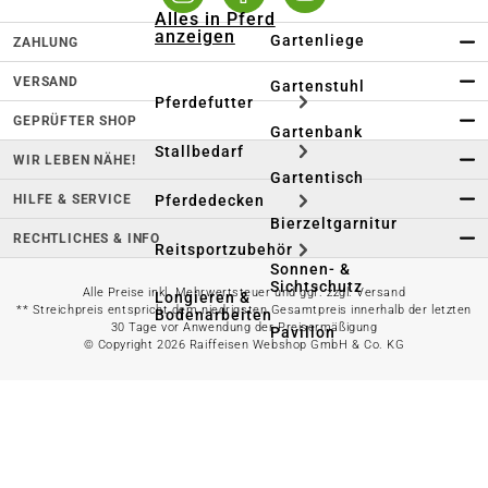
Alles in Pferd
anzeigen
Gartenliege
ZAHLUNG
VERSAND
Gartenstuhl
Pferdefutter
GEPRÜFTER SHOP
Gartenbank
Stallbedarf
WIR LEBEN NÄHE!
Gartentisch
HILFE & SERVICE
Pferdedecken
Bierzeltgarnitur
RECHTLICHES & INFO
Reitsportzubehör
Sonnen- &
Sichtschutz
Alle Preise inkl. Mehrwertsteuer und ggf. zzgl. Versand
Longieren &
** Streichpreis entspricht dem niedrigsten Gesamtpreis innerhalb der letzten
Bodenarbeiten
30 Tage vor Anwendung der Preisermäßigung
Pavillon
© Copyright 2026 Raiffeisen Webshop GmbH & Co. KG
Wellness &
Regeneration
Campingmöbel
Gartenmöbelzubehör
Pferdepflege
Gartendekoration & -
Reitbekleidung
beleuchtung