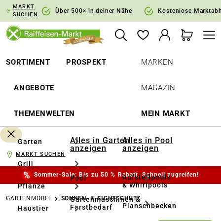
MARKT
springen
Zur Hauptnavigation springen
Über 500× in deiner Nähe
Kostenlose Marktab
SUCHEN
SORTIMENT
PROSPEKT
MARKEN
ANGEBOTE
MAGAZIN
THEMENWELTEN
MEIN MARKT
Alles in Garten
Alles in Pool
Garten
anzeigen
anzeigen
MARKT SUCHEN
Grill
Sommer-Sale: Bis zu 50 % Rabatt. Schnell zugreifen!
Aufstellpools
Pool
& Whirlpools
Pflanze
GARTENMÖBEL
SONNEN- & SICHTSCHUTZ
Gartenmaschinen &
Planschbecken
Forstbedarf
Haustier