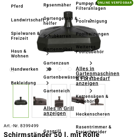
Bildergalerie überspringen
Pumpen &
ONLINE VERFÜGBAR
Rasenmäher
Pferd
Filteranlagen
Gartengeräte & -
Landwirtschaft
Poolreinigung
helfer
Spielwaren &
Poolheizungen
Schubkarren
Freizeit
Weiteres
Gartenmöbel
Haus &
Poolzubehör
Wohnen
Gartenzaun
Alles in
Handwerken
Gartenmaschinen
Gartenbewässerung
& Forstbedarf
anzeigen
Bekleidung
Gartenteich
Kettensägen &
Zubehör
Alles in Grill
anzeigen
Heckenscheren
Art.-Nr. 8399499
Rasentrimmer &
Gasgrill
Freischneider
Schirmständer 50 l, mit Rolle