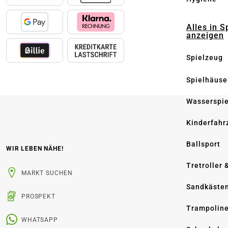
Alles in S
anzeigen
Spielzeug
Spielhäuse
Wasserspi
Kinderfahr
Ballsport
WIR LEBEN NÄHE!
Tretroller 
MARKT SUCHEN
Sandkäste
PROSPEKT
Trampolin
WHATSAPP