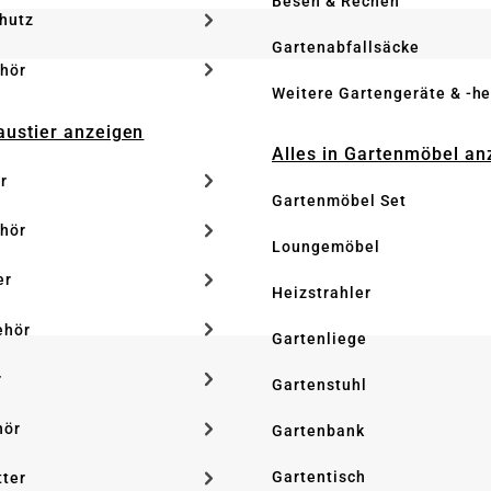
Besen & Rechen
hutz
Gartenabfallsäcke
hör
Weitere Gartengeräte & -he
Haustier anzeigen
Alles in Gartenmöbel an
r
Gartenmöbel Set
hör
Loungemöbel
er
Heizstrahler
ehör
Gartenliege
r
Gartenstuhl
hör
Gartenbank
Gartentisch
tter