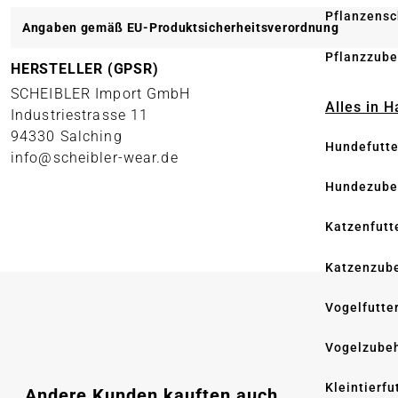
Pflanzensc
Angaben gemäß EU-Produktsicherheitsverordnung
Pflanzzube
HERSTELLER (GPSR)
SCHEIBLER Import GmbH
Alles in 
Industriestrasse 11
94330 Salching
Hundefutte
info@scheibler-wear.de
Hundezube
Katzenfutt
Katzenzub
Vogelfutte
Vogelzube
Kleintierfu
Produktgalerie überspringen
Andere Kunden kauften auch