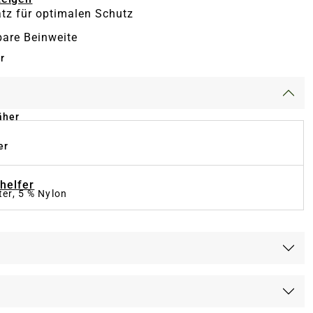
tz für optimalen Schutz
bare Beinweite
r
äher
er
-helfer
er, 5 % Nylon