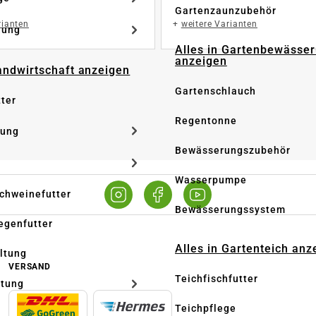
Gartenzaunzubehör
rianten
+
weitere Varianten
dung
Alles in Gartenbewässe
anzeigen
Landwirtschaft anzeigen
Gartenschlauch
tter
Regentonne
tung
Bewässerungszubehör
Wasserpumpe
Schweinefutter
Bewässerungssystem
iegenfutter
Alles in Gartenteich anz
altung
VERSAND
Teichfischfutter
ltung
Teichpflege