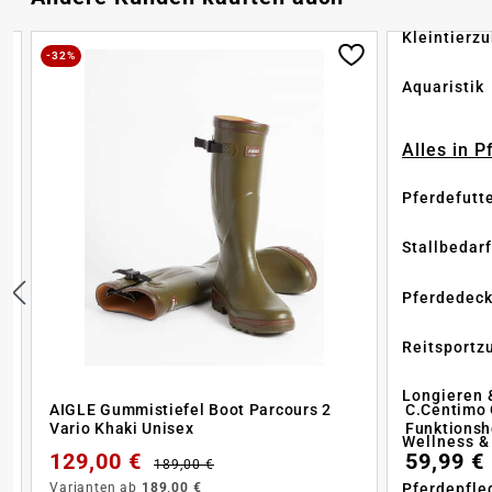
Kleintierz
-32%
Aquaristik
Alles in 
Pferdefutt
Stallbedarf
Pferdedec
Reitsportz
Longieren 
AIGLE Gummistiefel Boot Parcours 2
C.Centimo 
Vario Khaki Unisex
Funktions
Wellness &
129,00 €
59,99 €
189,00 €
Varianten ab
189,00 €
Pferdepfle