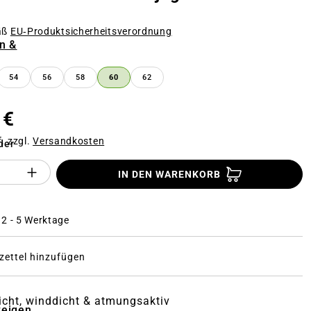
k
äß
EU‑Produktsicherheitsverordnung
n &
n
54
56
58
60
62
 €
f. zzgl.
Versandkosten
der
Anzahl des Produktes "%product%": Gi
IN DEN WARENKORB
: 2 - 5 Werktage
ettel hinzufügen
cht, winddicht & atmungsaktiv
zeigen