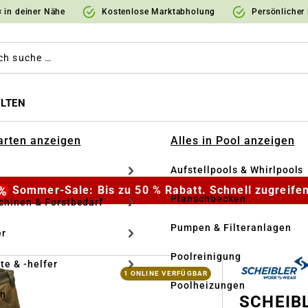
 in deiner Nähe
Kostenlose Marktabholung
Persönlicher
LTEN
Garten anzeigen
Alles in Pool anzeigen
Aufstellpools & Whirlpools
Sommer-Sale: Bis zu 50 % Rabatt. Schnell zugreifen
Planschbecken
hinen & Forstbedarf
Pumpen & Filteranlagen
r
Poolreinigung
te & -helfer
1 ONLINE VERFÜGBAR
Poolheizungen
en
SCHEIBL