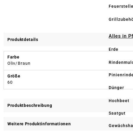
Feuerstell
Grillzubeh
Alles in 
Produktdetails
Erde
Farbe
Rindenmul
Oliv/Braun
Pinienrind
Größe
60
Dünger
Hochbeet
Produktbeschreibung
Saatgut
Weitere Produktinformationen
Gewächsha