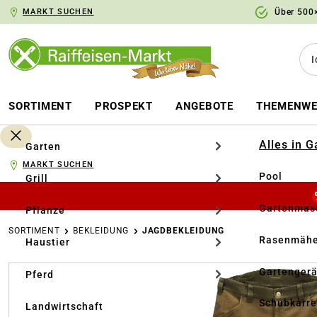
MARKT SUCHEN
Über 500×
springen
Zur Hauptnavigation springen
SORTIMENT
PROSPEKT
ANGEBOTE
THEMENWE
Alles in 
Garten
MARKT SUCHEN
Pool
Grill
Gartenmasc
Pflanze
SORTIMENT
BEKLEIDUNG
JAGDBEKLEIDUNG
Rasenmähe
Haustier
Bildergalerie überspringen
Gartengerä
Pferd
Schubkarr
Landwirtschaft