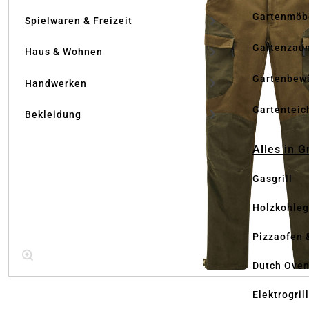
Gartenmöb
Spielwaren & Freizeit
Gartenzau
Haus & Wohnen
Gartenbew
Handwerken
Gartenteic
Bekleidung
Alles in G
Gasgrill
Holzkohlegr
Pizzaofen 
Dutch Ove
Elektrogril