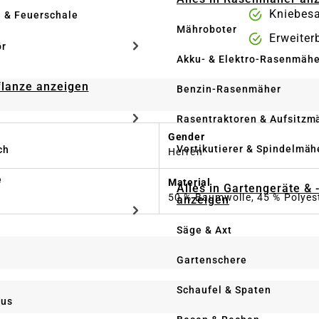
Kniebesa
e & Feuerschale
Mähroboter
Erweiter
ör
Akku- & Elektro-Rasenmähe
Pflanze anzeigen
Benzin-Rasenmäher
Rasentraktoren & Aufsitzm
Gender
Vertikutierer & Spindelmäh
ch
Herren
e
Material
Alles in Gartengeräte & 
50 % Baumwolle, 45 % Polyest
anzeigen
Säge & Axt
Gartenschere
Schaufel & Spaten
us