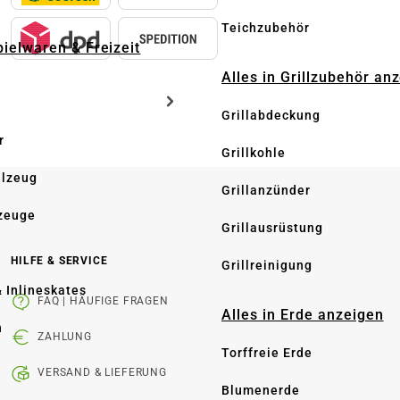
Teichzubehör
pielwaren & Freizeit
Alles in Grillzubehör an
Grillabdeckung
r
Grillkohle
elzeug
Grillanzünder
zeuge
Grillausrüstung
HILFE & SERVICE
Grillreinigung
& Inlineskates
FAQ | HÄUFIGE FRAGEN
Alles in Erde anzeigen
n
ZAHLUNG
Torffreie Erde
e
VERSAND & LIEFERUNG
Blumenerde