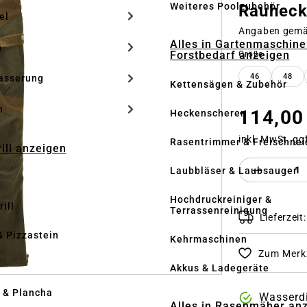
Weiteres Poolzubehör
Rauhec
el
Angaben gem
Alles in Gartenmaschine
n
Forstbedarf anzeigen
auswähle
Größe
46
48
ässerung
Kettensägen & Zubehör
h
114,00
Heckenscheren
inkl. MwSt. gg
Rasentrimmer & Freischnei
rill anzeigen
Produkt 
Laubbläser & Laubsauger
Hochdruckreiniger &
ill
Terrassenreinigung
Lieferzeit
& Pizzastein
Kehrmaschinen
Zum Merkz
n
Akkus & Ladegeräte
l & Plancha
Wasserdi
Alles in Rasenmäher an