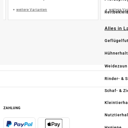
+
weitere Varianten
+
weitere Va
Reitbeklei
Alles in 
Geflügelfu
Hühnerhal
Weidezaun
Rinder- & 
Schaf- & Z
Kleintierh
ZAHLUNG
Nutztierha
Hygiene