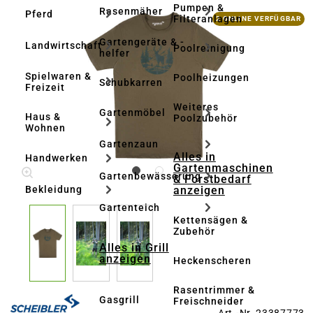
Pumpen &
Rasenmäher
Pferd
Bildergalerie überspringen
Filteranlagen
2 ONLINE VERFÜGBAR
Gartengeräte & -
Landwirtschaft
Poolreinigung
helfer
Spielwaren &
Poolheizungen
Schubkarren
Freizeit
Weiteres
Gartenmöbel
Haus &
Poolzubehör
Wohnen
Gartenzaun
Alles in
Handwerken
Gartenmaschinen
Gartenbewässerung
& Forstbedarf
anzeigen
Bekleidung
Gartenteich
Kettensägen &
Zubehör
Alles in Grill
anzeigen
Heckenscheren
Rasentrimmer &
Gasgrill
Freischneider