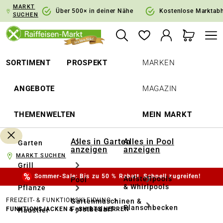
MARKT
springen
Zur Hauptnavigation springen
Über 500× in deiner Nähe
Kostenlose Marktab
SUCHEN
SORTIMENT
PROSPEKT
MARKEN
ANGEBOTE
MAGAZIN
THEMENWELTEN
MEIN MARKT
Alles in Garten
Alles in Pool
Garten
anzeigen
anzeigen
MARKT SUCHEN
Grill
Sommer-Sale: Bis zu 50 % Rabatt. Schnell zugreifen!
Aufstellpools
Pool
& Whirlpools
Pflanze
FREIZEIT- & FUNKTIONSKLEIDUNG
Gartenmaschinen &
Planschbecken
Forstbedarf
FUNKTIONSJACKEN & -SHIRTS HERREN
Haustier