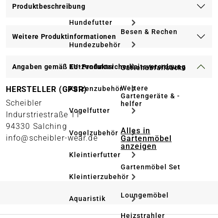
Produktbeschreibung
Hundefutter
Besen & Rechen
Weitere Produktinformationen
Hundezubehör
Katzenfutter
Angaben gemäß EU-Produktsicherheitsverordnung
Gartenabfallsäcke
Weitere
HERSTELLER (GPSR)
Katzenzubehör
Gartengeräte & -
Scheibler
helfer
Vogelfutter
Indurstriestraße 11
94330 Salching
Alles in
Vogelzubehör
info@scheibler-wear.de
Gartenmöbel
anzeigen
Kleintierfutter
Gartenmöbel Set
Kleintierzubehör
Loungemöbel
Aquaristik
Heizstrahler