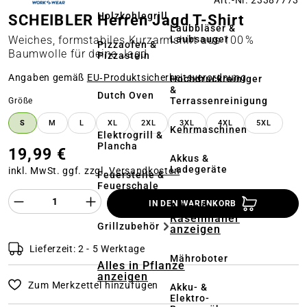
Art.-Nr. 23387773
Holzkohlegrill
SCHEIBLER Herren Jagd T-Shirt
Laubbläser &
Laubsauger
Weiches, formstabiles Kurzarmshirt aus 100 %
Pizzaofen &
Baumwolle für deine Jagd
Pizzastein
Angaben gemäß
EU‑Produktsicherheitsverordnung
Hochdruckreiniger
&
Dutch Oven
Terrassenreinigung
auswählen
Größe
S
M
L
XL
2XL
3XL
4XL
5XL
Kehrmaschinen
Elektrogrill &
Plancha
19,99 €
Akkus &
Ladegeräte
inkl. MwSt. ggf. zzgl.
Versandkosten
Feuerstelle &
Feuerschale
Produkt Anzahl des Produktes "%product%
IN DEN WARENKORB
Alles in
Rasenmäher
Grillzubehör
anzeigen
Lieferzeit: 2 - 5 Werktage
Mähroboter
Alles in Pflanze
anzeigen
Zum Merkzettel hinzufügen
Akku- &
Elektro-