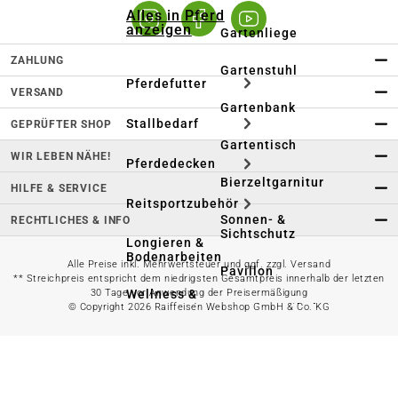
Alles in Pferd
anzeigen
Gartenliege
ZAHLUNG
Gartenstuhl
Pferdefutter
VERSAND
Gartenbank
Stallbedarf
GEPRÜFTER SHOP
Gartentisch
WIR LEBEN NÄHE!
Pferdedecken
Bierzeltgarnitur
HILFE & SERVICE
Reitsportzubehör
Sonnen- &
RECHTLICHES & INFO
Sichtschutz
Longieren &
Bodenarbeiten
Alle Preise inkl. Mehrwertsteuer und ggf. zzgl. Versand
Pavillon
** Streichpreis entspricht dem niedrigsten Gesamtpreis innerhalb der letzten
Wellness &
30 Tage vor Anwendung der Preisermäßigung
Regeneration
Campingmöbel
© Copyright 2026 Raiffeisen Webshop GmbH & Co. KG
Gartenmöbelzubehör
Pferdepflege
Gartendekoration & -
Reitbekleidung
beleuchtung