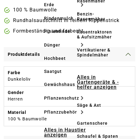
Rasenmäher
Erde
100 % Baumwolle
Benzin-
Rindenmulch
Rasenmäher
Rundhalsausschnitt in feinem Rippenstrick
Formbeständig und farbecht
Pinienrinde
Rasentraktoren
& Aufsitzmäher
Dünger
Vertikutierer &
Produktdetails
Spindelmäher
Hochbeet
Saatgut
Farbe
Alles in
Dunkeloliv
Gartengeräte & -
Gewächshaus
helfer anzeigen
Gender
Pflanzenschutz
Herren
Säge & Axt
Pflanzzubehör
Material
100 % Baumwolle
Gartenschere
Alles in Haustier
anzeigen
Schaufel & Spaten