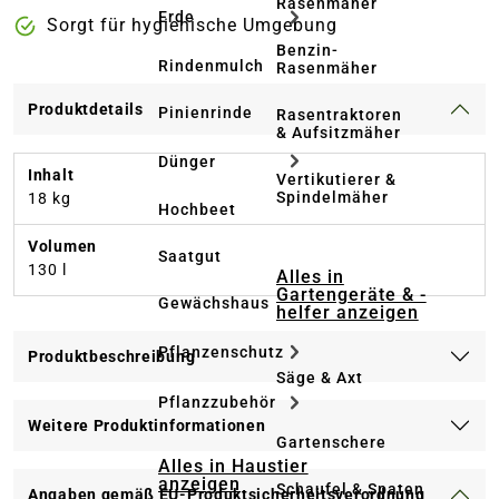
Rasenmäher
Erde
Sorgt für hygienische Umgebung
Benzin-
Rindenmulch
Rasenmäher
Produktdetails
Pinienrinde
Rasentraktoren
& Aufsitzmäher
Dünger
Inhalt
Vertikutierer &
Spindelmäher
18 kg
Hochbeet
Volumen
Saatgut
130 l
Alles in
Gartengeräte & -
Gewächshaus
helfer anzeigen
Pflanzenschutz
Produktbeschreibung
Säge & Axt
Pflanzzubehör
Weitere Produktinformationen
Gartenschere
Alles in Haustier
anzeigen
Schaufel & Spaten
Angaben gemäß EU-Produktsicherheitsverordnung