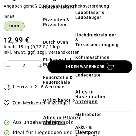
Angaben gemäß
EU‑Produktsicherheitsverordnung
Holzkohlegrill
Laubbläser &
auswählen
Inhalt
Laubsauger
Pizzaofen &
Pizzastein
18 KG
Hochdruckreiniger
12,99 €
&
Dutch Oven
Terrassenreinigung
Inhalt:
18 kg
(0,72 € / 1 kg)
inkl. MwSt. ggf. zzgl.
Versandkosten
Kehrmaschinen
Elektrogrill &
Produkt Anzahl des Produktes "%product%
Plancha
IN DEN WARENKORB
Akkus &
Ladegeräte
Feuerstelle &
Feuerschale
Lieferzeit: 2 - 5 Werktage
Alles in
Rasenmäher
Grillzubehör
anzeigen
Zum Merkzettel hinzufügen
Mähroboter
Alles in Pflanze
Aus unbehandeltem Holz
anzeigen
Akku- &
Elektro-
Ideal für Liegeboxen und Transporte