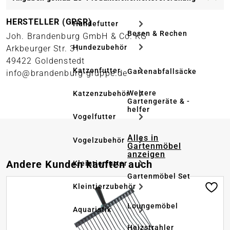
HERSTELLER (GPSR)
Hundefutter
Besen & Rechen
Joh. Brandenburg GmbH & Co. KG
Hundezubehör
Arkbeurger Str. 31
49422 Goldenstedt
Katzenfutter
Gartenabfallsäcke
info@brandenburg-gruppe.de
Weitere
Katzenzubehör
Gartengeräte & -
helfer
Vogelfutter
Alles in
Vogelzubehör
Gartenmöbel
anzeigen
Produktgalerie überspringen
Andere Kunden kauften auch
Kleintierfutter
Gartenmöbel Set
Kleintierzubehör
Loungemöbel
Aquaristik
Heizstrahler