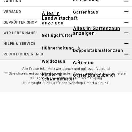
ZAHLUNG
VERSAND
Gartenhaus
Alles in
Landwirtschaft
anzeigen
GEPRÜFTER SHOP
Alles in Gartenzaun
anzeigen
WIR LEBEN NÄHE!
Geflügelfutter
HILFE & SERVICE
Hühnerhaltung
Doppelstabmattenzaun
RECHTLICHES & INFO
Weidezaun
Gartentor
Alle Preise inkl. Mehrwertsteuer und ggf. zzgl. Versand
** Streichpreis entspricht dem niedrigsten Gesamtpreis innerhalb der letzten
Rinder- &
Gartenzaunzubehör
30 Tage vor Anwendung der Preisermäßigung
Schweinefutter
© Copyright 2026 Raiffeisen Webshop GmbH & Co. KG
Alles in
Schaf- &
Gartenbewässerung
Ziegenfutter
anzeigen
Kleintierhaltung
Gartenschlauch
Nutztierhaltung
Regentonne