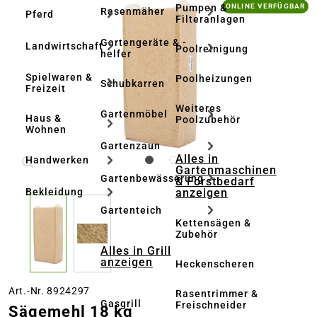
Bildergalerie überspringen
Pumpen &
ONLINE VERFÜGBAR
Rasenmäher
Pferd
Filteranlagen
Gartengeräte & -
Landwirtschaft
Poolreinigung
helfer
Spielwaren &
Poolheizungen
Schubkarren
Freizeit
Weiteres
Gartenmöbel
Haus &
Poolzubehör
Wohnen
Gartenzaun
Alles in
Handwerken
Gartenmaschinen
Gartenbewässerung
& Forstbedarf
anzeigen
Bekleidung
Gartenteich
Kettensägen &
Zubehör
Alles in Grill
anzeigen
Heckenscheren
Art.-Nr. 8924297
Rasentrimmer &
Gasgrill
Freischneider
Sägemehl 18 kg