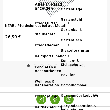
Alles in Pferd
anzeigen
Gartenliege
Gartenstuhl
Pferdefutter
KERBL Pferdedunggabel aus Metall
Gartenbank
Stallbedarf
26,99 €
Gartentisch
Pferdedecken
Bierzeltgarnitur
Reitsportzubehör
Sonnen- &
Sichtschutz
Longieren &
Bodenarbeiten
Pavillon
Wellness &
Regeneration
Campingmöbel
Gartenmöbelzubehör
Pferdepflege
Gartendekoration & -
Reitbekleidung
beleuchtung