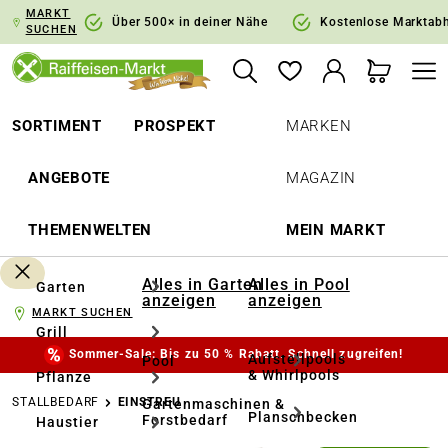
MARKT
springen
Zur Hauptnavigation springen
Über 500× in deiner Nähe
Kostenlose Marktab
SUCHEN
SORTIMENT
PROSPEKT
MARKEN
ANGEBOTE
MAGAZIN
THEMENWELTEN
MEIN MARKT
Alles in Garten
Alles in Pool
Garten
anzeigen
anzeigen
MARKT SUCHEN
Grill
Sommer-Sale: Bis zu 50 % Rabatt. Schnell zugreifen!
Aufstellpools
Pool
& Whirlpools
Pflanze
STALLBEDARF
EINSTREU
Gartenmaschinen &
Planschbecken
Forstbedarf
Haustier