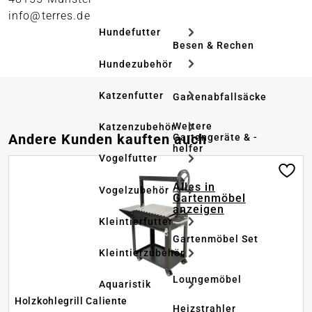
info@terres.de
Hundefutter
Besen & Rechen
Hundezubehör
Katzenfutter
Gartenabfallsäcke
Weitere
Katzenzubehör
Produktgalerie überspringen
Andere Kunden kauften auch
Gartengeräte & -
helfer
Vogelfutter
Alles in
Vogelzubehör
Gartenmöbel
anzeigen
Kleintierfutter
Gartenmöbel Set
Kleintierzubehör
Loungemöbel
Aquaristik
Holzkohlegrill Caliente
Heizstrahler