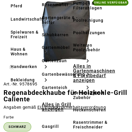
Bildergalerie überspringen
Pumpen &
ONLINE VERFÜGBAR
Rasenmäher
Pferd
Filteranlagen
Gartengeräte & -
Landwirtschaft
Poolreinigung
helfer
Spielwaren &
Poolheizungen
Schubkarren
Freizeit
Weiteres
Gartenmöbel
Haus &
Poolzubehör
Wohnen
Gartenzaun
Alles in
Handwerken
Gartenmaschinen
Gartenbewässerung
& Forstbedarf
anzeigen
Bekleidung
Art.-Nr. 9578695
Gartenteich
Regenabdeckhaube für Holzkohle-Grill
Kettensägen &
Zubehör
Caliente
Alles in Grill
Angaben gemäß
EU‑Produktsicherheitsverordnung
anzeigen
Heckenscheren
auswählen
Farbe
Rasentrimmer &
Gasgrill
Freischneider
SCHWARZ