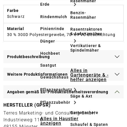
Rasenmäher
Erde
Farbe
Benzin-
Schwarz
Rindenmulch
Rasenmäher
Pinienrinde
Material
Rasentraktoren
& Aufsitzmäher
30 % 300D Polyestergewebe, 70 % PVC-Beschichtung
Dünger
Vertikutierer &
Spindelmäher
Hochbeet
Produktbeschreibung
Saatgut
Alles in
Weitere Produktinformationen
Gartengeräte & -
Gewächshaus
helfer anzeigen
Pflanzenschutz
Angaben gemäß EU-Produktsicherheitsverordnung
Säge & Axt
Pflanzzubehör
HERSTELLER (GPSR)
Gartenschere
Terres Marketing- und Consulting GmbH
Alles in Haustier
Industrieweg 110
anzeigen
Schaufel & Spaten
48155 Münster