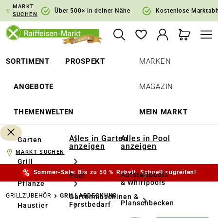
MARKT
springen
Zur Hauptnavigation springen
Über 500× in deiner Nähe
Kostenlose Marktab
SUCHEN
SORTIMENT
PROSPEKT
MARKEN
ANGEBOTE
MAGAZIN
THEMENWELTEN
MEIN MARKT
Alles in Garten
Alles in Pool
Garten
anzeigen
anzeigen
MARKT SUCHEN
Grill
Sommer-Sale: Bis zu 50 % Rabatt. Schnell zugreifen!
Aufstellpools
Pool
& Whirlpools
Pflanze
GRILLZUBEHÖR
GRILLABDECKUNG
Gartenmaschinen &
Planschbecken
Forstbedarf
Haustier