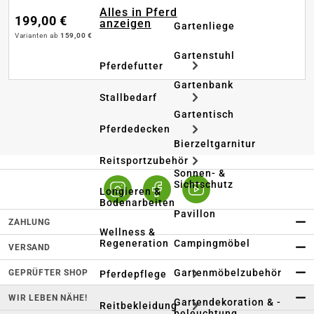
Alles in Pferd
199,00 €
anzeigen
Gartenliege
Varianten ab
159,00 €
Gartenstuhl
Pferdefutter
Gartenbank
Stallbedarf
Gartentisch
Pferdedecken
Bierzeltgarnitur
Reitsportzubehör
Sonnen- &
Sichtschutz
Longieren &
Bodenarbeiten
Pavillon
ZAHLUNG
Wellness &
Regeneration
Campingmöbel
VERSAND
Gartenmöbelzubehör
GEPRÜFTER SHOP
Pferdepflege
WIR LEBEN NÄHE!
Gartendekoration & -
Reitbekleidung
beleuchtung