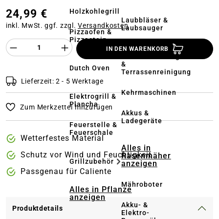
24,99 €
Holzkohlegrill
Laubbläser &
inkl. MwSt. ggf. zzgl.
Versandkosten
Laubsauger
Pizzaofen &
Pizzastein
Produkt Anzahl des Produktes "%product%
IN DEN WARENKORB
Hochdruckreiniger
&
Dutch Oven
Terrassenreinigung
Lieferzeit: 2 - 5 Werktage
Kehrmaschinen
Elektrogrill &
Plancha
Zum Merkzettel hinzufügen
Akkus &
Ladegeräte
Feuerstelle &
Feuerschale
Wetterfestes Material
Alles in
Schutz vor Wind und Feuchtigkeit
Rasenmäher
Grillzubehör
anzeigen
Passgenau für Caliente
Mähroboter
Alles in Pflanze
anzeigen
Akku- &
Produktdetails
Elektro-