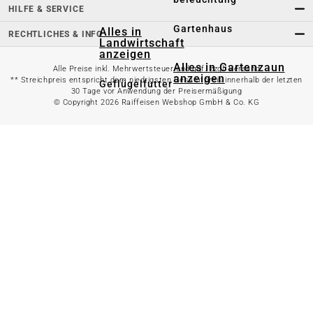
HILFE & SERVICE
Gartenhaus
Alles in
RECHTLICHES & INFO
Landwirtschaft
anzeigen
Alles in Gartenzaun
Alle Preise inkl. Mehrwertsteuer und ggf. zzgl. Versand
anzeigen
** Streichpreis entspricht dem niedrigsten Gesamtpreis innerhalb der letzten
Geflügelfutter
30 Tage vor Anwendung der Preisermäßigung
© Copyright 2026 Raiffeisen Webshop GmbH & Co. KG
Hühnerhaltung
Doppelstabmattenzaun
Weidezaun
Gartentor
Rinder- &
Gartenzaunzubehör
Schweinefutter
Alles in
Schaf- &
Gartenbewässerung
Ziegenfutter
anzeigen
Kleintierhaltung
Gartenschlauch
Nutztierhaltung
Regentonne