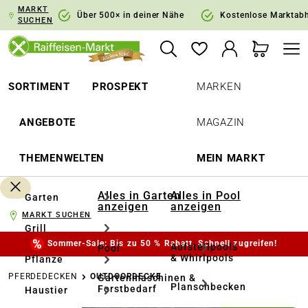
MARKT
springen
Zur Hauptnavigation springen
Über 500× in deiner Nähe
Kostenlose Marktab
SUCHEN
SORTIMENT
PROSPEKT
MARKEN
ANGEBOTE
MAGAZIN
THEMENWELTEN
MEIN MARKT
Alles in Garten
Alles in Pool
Garten
anzeigen
anzeigen
MARKT SUCHEN
Grill
Sommer-Sale: Bis zu 50 % Rabatt. Schnell zugreifen!
Aufstellpools
Pool
& Whirlpools
Pflanze
PFERDEDECKEN
OUTDOORDECKE
Gartenmaschinen &
Planschbecken
Forstbedarf
Haustier