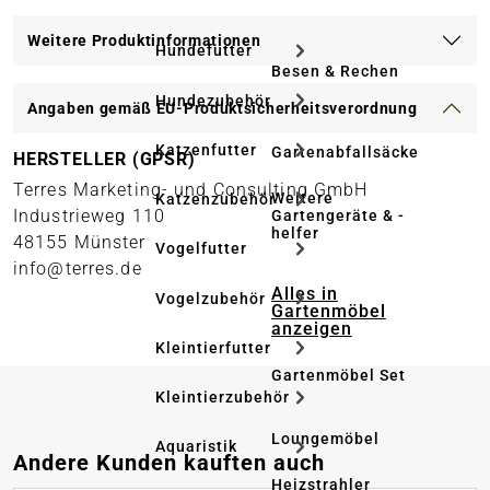
Weitere Produktinformationen
Hundefutter
Besen & Rechen
Hundezubehör
Angaben gemäß EU-Produktsicherheitsverordnung
Katzenfutter
Gartenabfallsäcke
HERSTELLER (GPSR)
Terres Marketing- und Consulting GmbH
Weitere
Katzenzubehör
Industrieweg 110
Gartengeräte & -
helfer
48155 Münster
Vogelfutter
info@terres.de
Alles in
Vogelzubehör
Gartenmöbel
anzeigen
Kleintierfutter
Gartenmöbel Set
Kleintierzubehör
Loungemöbel
Aquaristik
Produktgalerie überspringen
Andere Kunden kauften auch
Heizstrahler