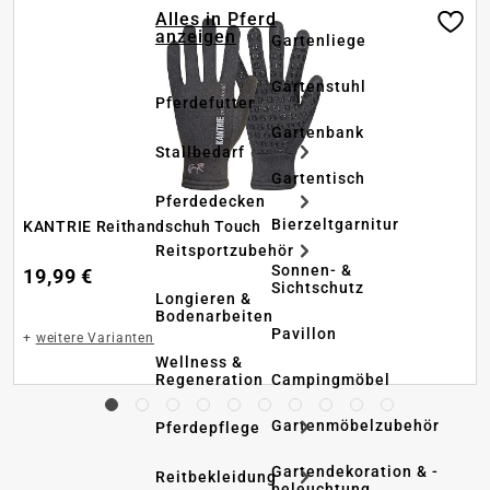
Alles in Pferd
anzeigen
Gartenliege
Gartenstuhl
Pferdefutter
Gartenbank
Stallbedarf
Gartentisch
Pferdedecken
Bierzeltgarnitur
KANTRIE Reithandschuh Touch
Reitsportzubehör
Sonnen- &
19,99 €
Sichtschutz
Longieren &
Bodenarbeiten
Pavillon
+
weitere Varianten
Wellness &
Regeneration
Campingmöbel
Gartenmöbelzubehör
Pferdepflege
Gartendekoration & -
Reitbekleidung
beleuchtung