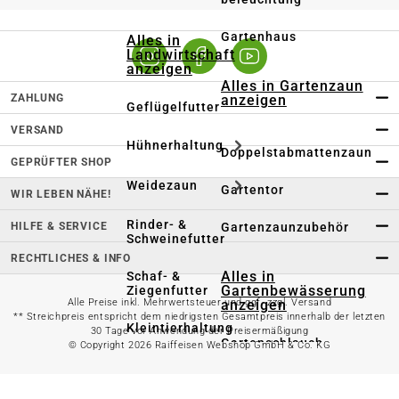
Gartenhaus
Alles in
Landwirtschaft
anzeigen
Alles in Gartenzaun
ZAHLUNG
anzeigen
Geflügelfutter
VERSAND
Hühnerhaltung
Doppelstabmattenzaun
GEPRÜFTER SHOP
Weidezaun
Gartentor
WIR LEBEN NÄHE!
Rinder- &
HILFE & SERVICE
Gartenzaunzubehör
Schweinefutter
RECHTLICHES & INFO
Alles in
Schaf- &
Gartenbewässerung
Ziegenfutter
Alle Preise inkl. Mehrwertsteuer und ggf. zzgl. Versand
anzeigen
** Streichpreis entspricht dem niedrigsten Gesamtpreis innerhalb der letzten
Kleintierhaltung
30 Tage vor Anwendung der Preisermäßigung
Gartenschlauch
© Copyright 2026 Raiffeisen Webshop GmbH & Co. KG
Nutztierhaltung
Regentonne