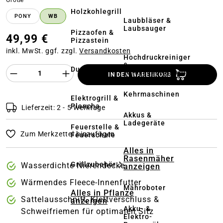
Größe
Holzkohlegrill
PONY
WB
Laubbläser &
Laubsauger
Pizzaofen &
49,99 €
Pizzastein
inkl. MwSt. ggf. zzgl.
Versandkosten
Hochdruckreiniger
&
Dutch Oven
Produkt Anzahl des Produktes "%product%
Terrassenreinigung
IN DEN WARENKORB
Kehrmaschinen
Elektrogrill &
Plancha
Lieferzeit: 2 - 5 Werktage
Akkus &
Ladegeräte
Feuerstelle &
Zum Merkzettel hinzufügen
Feuerschale
Alles in
Rasenmäher
Grillzubehör
Wasserdichte Nierendecke
anzeigen
Wärmendes Fleece-Innenfutter
Mähroboter
Alles in Pflanze
Sattelausschnitt, Klettverschluss &
anzeigen
Akku- &
Schweifriemen für optimalen Sitz
Elektro-