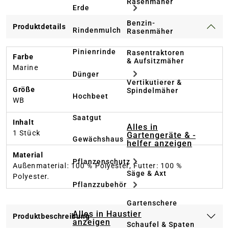
Rasenmäher
Erde
Benzin-
Produktdetails
Rindenmulch
Rasenmäher
Pinienrinde
Rasentraktoren
Farbe
& Aufsitzmäher
Marine
Dünger
Vertikutierer &
Größe
Spindelmäher
Hochbeet
WB
Saatgut
Inhalt
Alles in
1 Stück
Gartengeräte & -
Gewächshaus
helfer anzeigen
Material
Pflanzenschutz
Außenmaterial: 100 % Polyester, Futter: 100 %
Säge & Axt
Polyester.
Pflanzzubehör
Gartenschere
Alles in Haustier
Produktbeschreibung
anzeigen
Schaufel & Spaten