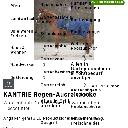
Bildergalerie überspringen
Pumpen &
ONLINE VERFÜGBAR
Rasenmäher
Pferd
Filteranlagen
Gartengeräte & -
Landwirtschaft
Poolreinigung
helfer
Spielwaren &
Poolheizungen
Schubkarren
Freizeit
Weiteres
Gartenmöbel
Haus &
Poolzubehör
Wohnen
Gartenzaun
Alles in
Handwerken
Gartenmaschinen
Gartenbewässerung
& Forstbedarf
anzeigen
Bekleidung
Gartenteich
Art.-Nr. 8286611
Kettensägen &
KANTRIE Regen-Ausreitdecke
Zubehör
Alles in Grill
Wasserdichte Nierendecke mit wärmendem
anzeigen
Heckenscheren
Fleecefutter
Angaben gemäß
EU‑Produktsicherheitsverordnung
Rasentrimmer &
Gasgrill
Freischneider
auswählen