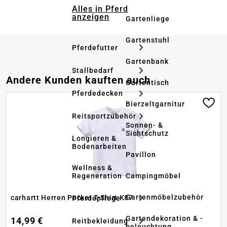
Alles in Pferd
anzeigen
Gartenliege
Gartenstuhl
Pferdefutter
Gartenbank
Stallbedarf
Produktgalerie überspringen
Andere Kunden kauften auch
Gartentisch
Pferdedecken
Bierzeltgarnitur
Reitsportzubehör
Sonnen- &
Sichtschutz
Longieren &
Bodenarbeiten
Pavillon
Wellness &
Regeneration
Campingmöbel
Gartenmöbelzubehör
carhartt Herren Pocket T-Shirt K87
Pferdepflege
Gartendekoration & -
14,99 €
Reitbekleidung
beleuchtung