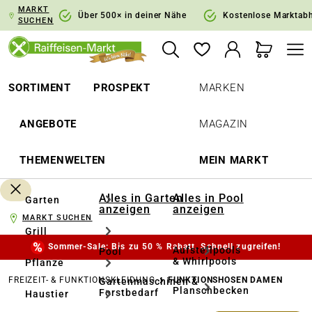
MARKT
springen
Zur Hauptnavigation springen
Über 500× in deiner Nähe
Kostenlose Marktab
SUCHEN
SORTIMENT
PROSPEKT
MARKEN
ANGEBOTE
MAGAZIN
THEMENWELTEN
MEIN MARKT
Alles in Garten
Alles in Pool
Garten
anzeigen
anzeigen
MARKT SUCHEN
Grill
Sommer-Sale: Bis zu 50 % Rabatt. Schnell zugreifen!
Aufstellpools
Pool
& Whirlpools
Pflanze
FREIZEIT- & FUNKTIONSKLEIDUNG
FUNKTIONSHOSEN DAMEN
Gartenmaschinen &
Planschbecken
Forstbedarf
Haustier