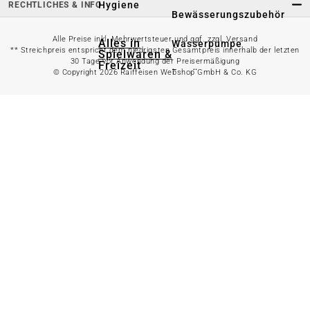
Hygiene
RECHTLICHES & INFO
Bewässerungszubehör
Alle Preise inkl. Mehrwertsteuer und ggf. zzgl. Versand
Alles in
Wasserpumpe
** Streichpreis entspricht dem niedrigsten Gesamtpreis innerhalb der letzten
Spielwaren &
30 Tage vor Anwendung der Preisermäßigung
Freizeit
Bewässerungssystem
© Copyright 2026 Raiffeisen Webshop GmbH & Co. KG
anzeigen
Spielzeug
Alles in
Gartenteich
anzeigen
Spielhäuser
Teichfischfutter
Wasserspielzeug
Teichpflege
Kinderfahrzeuge
Teichzubehör
Ballsport
Tretroller &
Alles in
Inlineskates
Grillzubehör
anzeigen
Sandkästen