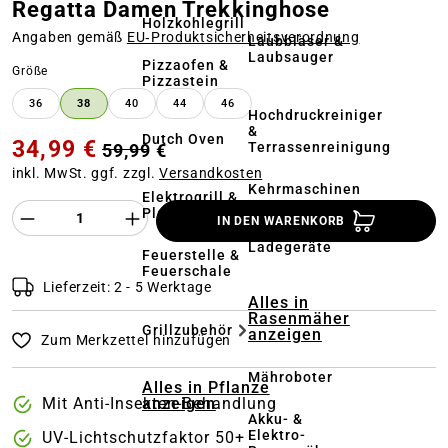
Regatta Damen Trekkinghose
Holzkohlegrill
Angaben gemäß
EU‑Produktsicherheitsverordnung
Laubbläser &
Laubsauger
Pizzaofen &
auswählen
Größe
Pizzastein
36
38
40
44
46
Hochdruckreiniger
&
Dutch Oven
34,99 €
Terrassenreinigung
59,99 €
inkl. MwSt. ggf. zzgl.
Versandkosten
Kehrmaschinen
Elektrogrill &
Produkt Anzahl des Produktes "%product%
Plancha
IN DEN WARENKORB
Akkus &
Ladegeräte
Feuerstelle &
Feuerschale
Lieferzeit: 2 - 5 Werktage
Alles in
Rasenmäher
Grillzubehör
anzeigen
Zum Merkzettel hinzufügen
Mähroboter
Alles in Pflanze
anzeigen
Mit Anti-Insekten-Behandlung
Akku- &
Elektro-
UV-Lichtschutzfaktor 50+