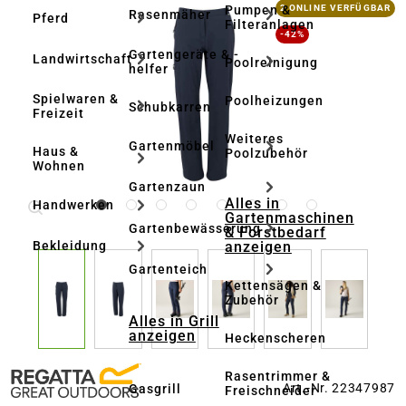
Bildergalerie überspringen
Pumpen &
2 ONLINE VERFÜGBAR
Rasenmäher
Pferd
Filteranlagen
-42%
Gartengeräte & -
Landwirtschaft
Poolreinigung
helfer
Spielwaren &
Poolheizungen
Schubkarren
Freizeit
Weiteres
Gartenmöbel
Haus &
Poolzubehör
Wohnen
Gartenzaun
Alles in
Handwerken
Gartenmaschinen
Gartenbewässerung
& Forstbedarf
anzeigen
Bekleidung
Gartenteich
Kettensägen &
Zubehör
Alles in Grill
anzeigen
Heckenscheren
Rasentrimmer &
Art.-Nr. 22347987
Gasgrill
Freischneider