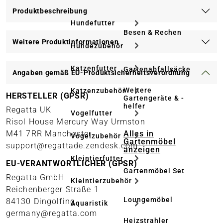
Produktbeschreibung
Hundefutter
Besen & Rechen
Weitere Produktinformationen
Hundezubehör
Katzenfutter
Gartenabfallsäcke
Angaben gemäß EU-Produktsicherheitsverordnung
Weitere
Katzenzubehör
HERSTELLER (GPSR)
Gartengeräte & -
helfer
Regatta UK
Vogelfutter
Risol House Mercury Way Urmston
Alles in
M41 7RR Manchester
Vogelzubehör
Gartenmöbel
support@regattade.zendesk.com
anzeigen
Kleintierfutter
EU-VERANTWORTLICHER (GPSR)
Gartenmöbel Set
Regatta GmbH
Kleintierzubehör
Reichenberger Straße 1
Loungemöbel
84130 Dingolfing
Aquaristik
germany@regatta.com
Heizstrahler