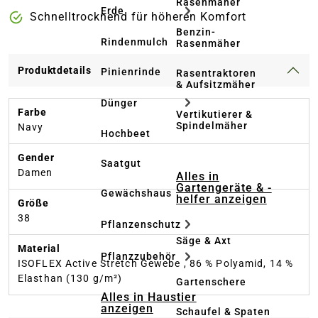
Rasenmäher
Erde
Schnelltrocknend für höheren Komfort
Benzin-
Rindenmulch
Rasenmäher
Produktdetails
Pinienrinde
Rasentraktoren
& Aufsitzmäher
Dünger
Farbe
Vertikutierer &
Spindelmäher
Navy
Hochbeet
Gender
Saatgut
Damen
Alles in
Gartengeräte & -
Gewächshaus
helfer anzeigen
Größe
38
Pflanzenschutz
Säge & Axt
Material
Pflanzzubehör
ISOFLEX Active Stretch Gewebe , 86 % Polyamid, 14 %
Elasthan (130 g/m²)
Gartenschere
Alles in Haustier
anzeigen
Schaufel & Spaten