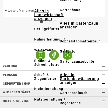
Gartenhaus
Alles in
+
weitere Varianten
Landwirtschaft
anzeigen
Alles in Gartenzaun
anzeigen
Geflügelfutter
Hühnerhaltung
Doppelstabmattenzaun
Weidezaun
Gartentor
Rinder- &
Gartenzaunzubehör
Schweinefutter
ZAHLUNG
Alles in
Schaf- &
VERSAND
Gartenbewässerung
Ziegenfutter
anzeigen
GEPRÜFTER SHOP
Kleintierhaltung
WIR LEBEN NÄHE!
Gartenschlauch
Nutztierhaltung
HILFE & SERVICE
Regentonne