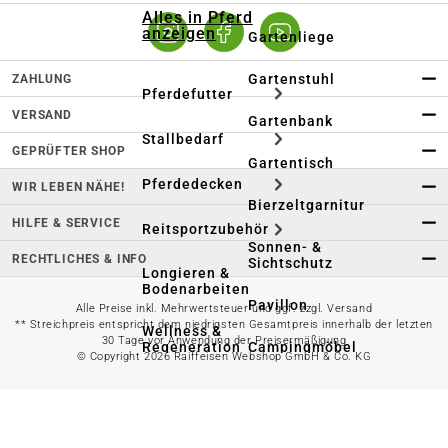
Alles in Pferd
anzeigen
Gartenliege
Gartenstuhl
ZAHLUNG
Pferdefutter
VERSAND
Gartenbank
Stallbedarf
GEPRÜFTER SHOP
Gartentisch
Pferdedecken
WIR LEBEN NÄHE!
Bierzeltgarnitur
HILFE & SERVICE
Reitsportzubehör
Sonnen- &
RECHTLICHES & INFO
Sichtschutz
Longieren &
Bodenarbeiten
Pavillon
Alle Preise inkl. Mehrwertsteuer und ggf. zzgl. Versand
** Streichpreis entspricht dem niedrigsten Gesamtpreis innerhalb der letzten
Wellness &
30 Tage vor Anwendung der Preisermäßigung
Regeneration
Campingmöbel
© Copyright 2026 Raiffeisen Webshop GmbH & Co. KG
Gartenmöbelzubehör
Pferdepflege
Gartendekoration & -
Reitbekleidung
beleuchtung