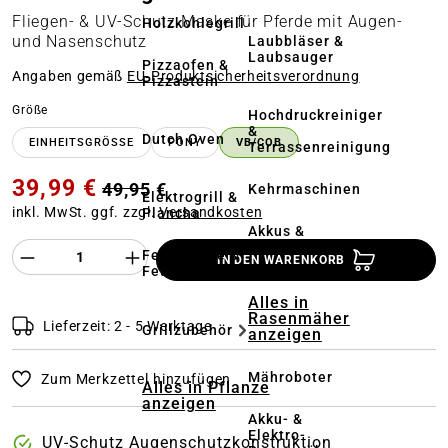
Fliegen- & UV-Schutz Maske für Pferde mit Augen-
Holzkohlegrill
und Nasenschutz
Laubbläser &
Laubsauger
Pizzaofen &
Angaben gemäß
EU‑Produktsicherheitsverordnung
Pizzastein
auswählen
Größe
Hochdruckreiniger
&
Dutch Oven
EINHEITSGRÖSSE
PONY
VB/COB
Terrassenreinigung
39,99 €
49,95 €
Kehrmaschinen
Elektrogrill &
inkl. MwSt. ggf. zzgl.
Versandkosten
Plancha
Akkus &
Ladegeräte
Produkt Anzahl des Produktes "%product%
Feuerstelle &
IN DEN WARENKORB
Feuerschale
Alles in
Rasenmäher
Lieferzeit: 2 - 5 Werktage
Grillzubehör
anzeigen
Mähroboter
Zum Merkzettel hinzufügen
Alles in Pflanze
anzeigen
Akku- &
Elektro-
UV-Schutz Augenschutzkonstruktion