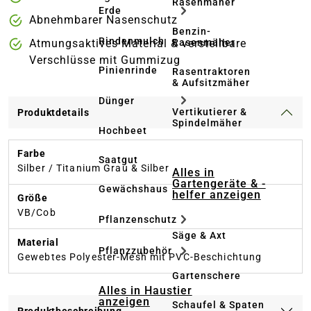
Rasenmäher
Erde
Abnehmbarer Nasenschutz
Benzin-
Rindenmulch
Rasenmäher
Atmungsaktives Material & verstellbare
Verschlüsse mit Gummizug
Pinienrinde
Rasentraktoren
& Aufsitzmäher
Dünger
Vertikutierer &
Produktdetails
Spindelmäher
Hochbeet
Farbe
Saatgut
Silber / Titanium Grau & Silber
Alles in
Gartengeräte & -
Gewächshaus
helfer anzeigen
Größe
VB/Cob
Pflanzenschutz
Säge & Axt
Material
Pflanzzubehör
Gewebtes Polyester-Mesh mit PVC-Beschichtung
Gartenschere
Alles in Haustier
anzeigen
Schaufel & Spaten