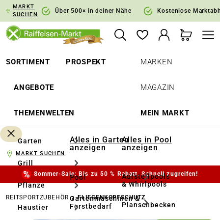
MARKT
springen
Zur Hauptnavigation springen
Über 500× in deiner Nähe
Kostenlose Marktab
SUCHEN
SORTIMENT
PROSPEKT
MARKEN
ANGEBOTE
MAGAZIN
THEMENWELTEN
MEIN MARKT
Alles in Garten
Alles in Pool
Garten
anzeigen
anzeigen
MARKT SUCHEN
Grill
Sommer-Sale: Bis zu 50 % Rabatt. Schnell zugreifen!
Aufstellpools
Pool
& Whirlpools
Pflanze
REITSPORTZUBEHÖR
FLIEGENKOPFSCHUTZ
Gartenmaschinen &
Planschbecken
Forstbedarf
Haustier