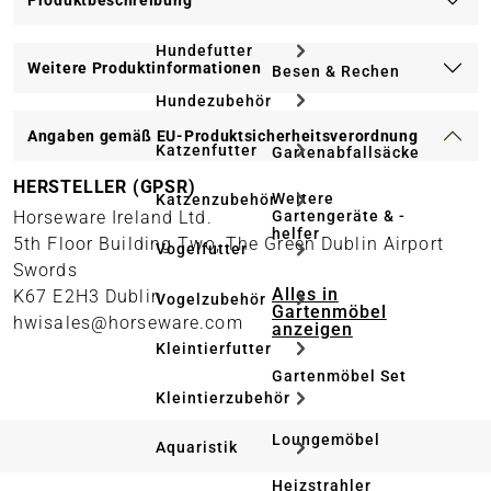
Produktbeschreibung
Hundefutter
Weitere Produktinformationen
Besen & Rechen
Hundezubehör
Angaben gemäß EU-Produktsicherheitsverordnung
Katzenfutter
Gartenabfallsäcke
HERSTELLER (GPSR)
Weitere
Katzenzubehör
Gartengeräte & -
Horseware Ireland Ltd.
helfer
5th Floor Building Two, The Green Dublin Airport
Vogelfutter
Swords
Alles in
K67 E2H3 Dublin
Vogelzubehör
Gartenmöbel
hwisales@horseware.com
anzeigen
Kleintierfutter
Gartenmöbel Set
Kleintierzubehör
Loungemöbel
Aquaristik
Heizstrahler