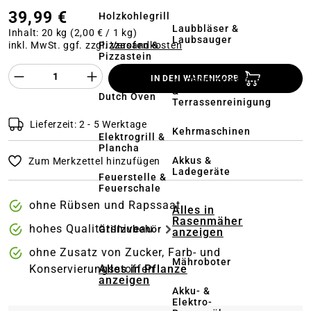
39,99 €
Holzkohlegrill
Laubbläser &
Inhalt:
20 kg
(2,00 € / 1 kg)
Laubsauger
Pizzaofen &
inkl. MwSt. ggf. zzgl.
Versandkosten
Pizzastein
Produkt Anzahl des Produktes "%product%
IN DEN WARENKORB
Hochdruckreiniger
&
Dutch Oven
Terrassenreinigung
Lieferzeit: 2 - 5 Werktage
Kehrmaschinen
Elektrogrill &
Plancha
Akkus &
Zum Merkzettel hinzufügen
Ladegeräte
Feuerstelle &
Feuerschale
ohne Rübsen und Rapssaat
Alles in
Rasenmäher
hohes Qualitätsniveau
Grillzubehör
anzeigen
ohne Zusatz von Zucker, Farb- und
Mähroboter
Alles in Pflanze
Konservierungsstoffen
anzeigen
Akku- &
Elektro-