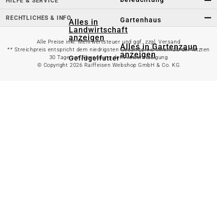
HILFE & SERVICE
RECHTLICHES & INFO
Gartenhaus
Alles in
Landwirtschaft
anzeigen
Alle Preise inkl. Mehrwertsteuer und ggf. zzgl. Versand
Alles in Gartenzaun
** Streichpreis entspricht dem niedrigsten Gesamtpreis innerhalb der letzten
anzeigen
Geflügelfutter
30 Tage vor Anwendung der Preisermäßigung
© Copyright 2026 Raiffeisen Webshop GmbH & Co. KG
Hühnerhaltung
Doppelstabmattenzaun
Weidezaun
Gartentor
Rinder- &
Gartenzaunzubehör
Schweinefutter
Alles in
Schaf- &
Gartenbewässerung
Ziegenfutter
anzeigen
Kleintierhaltung
Gartenschlauch
Nutztierhaltung
Regentonne