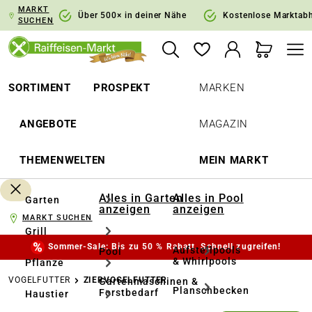
MARKT
springen
Zur Hauptnavigation springen
Über 500× in deiner Nähe
Kostenlose Marktab
SUCHEN
SORTIMENT
PROSPEKT
MARKEN
ANGEBOTE
MAGAZIN
THEMENWELTEN
MEIN MARKT
Alles in Garten
Alles in Pool
Garten
anzeigen
anzeigen
MARKT SUCHEN
Grill
Sommer-Sale: Bis zu 50 % Rabatt. Schnell zugreifen!
Aufstellpools
Pool
& Whirlpools
Pflanze
VOGELFUTTER
ZIERVOGELFUTTER
Gartenmaschinen &
Planschbecken
Forstbedarf
Haustier