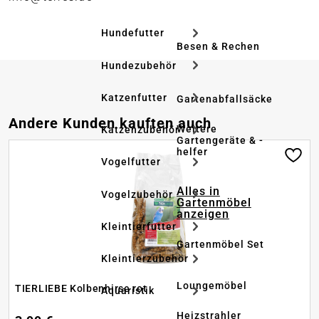
Hundefutter
Besen & Rechen
Hundezubehör
Katzenfutter
Gartenabfallsäcke
Produktgalerie überspringen
Andere Kunden kauften auch
Weitere
Katzenzubehör
Gartengeräte & -
helfer
Vogelfutter
Alles in
Vogelzubehör
Gartenmöbel
anzeigen
Kleintierfutter
Gartenmöbel Set
Kleintierzubehör
Loungemöbel
TIERLIEBE Kolbenhirse rot
Aquaristik
Heizstrahler