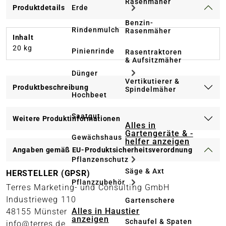
Rasenmäher
Produktdetails
Erde
Benzin-
Rindenmulch
Rasenmäher
Inhalt
20 kg
Pinienrinde
Rasentraktoren
& Aufsitzmäher
Dünger
Vertikutierer &
Produktbeschreibung
Spindelmäher
Hochbeet
Saatgut
Weitere Produktinformationen
Alles in
Gartengeräte & -
Gewächshaus
helfer anzeigen
Angaben gemäß EU-Produktsicherheitsverordnung
Pflanzenschutz
Säge & Axt
HERSTELLER (GPSR)
Pflanzzubehör
Terres Marketing- und Consulting GmbH
Industrieweg 110
Gartenschere
Alles in Haustier
48155 Münster
anzeigen
Schaufel & Spaten
info@terres.de