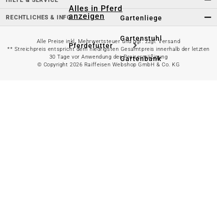
Alles in Pferd
anzeigen
RECHTLICHES & INFO
Gartenliege
Gartenstuhl
Alle Preise inkl. Mehrwertsteuer und ggf. zzgl. Versand
Pferdefutter
** Streichpreis entspricht dem niedrigsten Gesamtpreis innerhalb der letzten
30 Tage vor Anwendung der Preisermäßigung
Gartenbank
© Copyright 2026 Raiffeisen Webshop GmbH & Co. KG
Stallbedarf
Gartentisch
Pferdedecken
Bierzeltgarnitur
Reitsportzubehör
Sonnen- &
Sichtschutz
Longieren &
Bodenarbeiten
Pavillon
Wellness &
Regeneration
Campingmöbel
Gartenmöbelzubehör
Pferdepflege
Gartendekoration & -
Reitbekleidung
beleuchtung