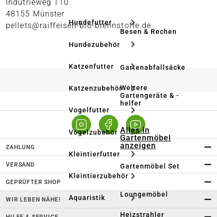
Indutrieweg 110
48155 Münster
Hundefutter
pellets@raiffeisen-bio-brennstoffe.de
Besen & Rechen
Hundezubehör
Katzenfutter
Gartenabfallsäcke
Weitere
Katzenzubehör
Gartengeräte & -
helfer
Vogelfutter
Alles in
Vogelzubehör
Gartenmöbel
anzeigen
ZAHLUNG
Kleintierfutter
VERSAND
Gartenmöbel Set
Kleintierzubehör
GEPRÜFTER SHOP
Loungemöbel
Aquaristik
WIR LEBEN NÄHE!
Heizstrahler
HILFE & SERVICE