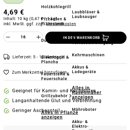
Holzkohlegrill
4,69 €
Laubbläser &
Laubsauger
Inhalt:
10 kg
(0,47 € / 1 kg)
Pizzaofen &
Pizzastein
inkl. MwSt. ggf. zzgl.
Versandkosten
Hochdruckreiniger
Produkt Anzahl des Produktes "%product%
&
IN DEN WARENKORB
Dutch Oven
Terrassenreinigung
Kehrmaschinen
Lieferzeit: 5 - 10 Werktage
Elektrogrill &
Plancha
Akkus &
Ladegeräte
Zum Merkzettel hinzufügen
Feuerstelle &
Feuerschale
Alles in
Geeignet für Kamin- und Kachelöfen
Rasenmäher
Grillzubehör
anzeigen
Langanhaltende Glut und Verbrennung
Mähroboter
Geringer Ascheanteil
Alles in Pflanze
anzeigen
Akku- &
Elektro-