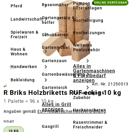
Bildergalerie überspringen
Pumpen &
ONLINE VERFÜGBAR
Rasenmäher
Pferd
Filteranlagen
Gartengeräte & -
Landwirtschaft
Poolreinigung
helfer
Spielwaren &
Poolheizungen
Schubkarren
Freizeit
Weiteres
Gartenmöbel
Haus &
Poolzubehör
Wohnen
Gartenzaun
Alles in
Handwerken
Gartenmaschinen
Gartenbewässerung
& Forstbedarf
anzeigen
Bekleidung
Art.-Nr. 21250513
Gartenteich
R Briks Holzbriketts RUF eckig 10 kg
Kettensägen &
Zubehör
1 Palette = 96 x 10 kg
Alles in Grill
anzeigen
Heckenscheren
Angaben gemäß
EU‑Produktsicherheitsverordnung
auswählen
Inhalt
Rasentrimmer &
Gasgrill
Freischneider
10 KG