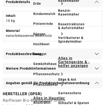
Rasenmäher
Produktdetails
Erde
Benzin-
Rindenmulch
Rasenmäher
Inhalt
10 kg
Pinienrinde
Rasentraktoren
& Aufsitzmäher
Material
Dünger
naturbelassenes Weichholz
Vertikutierer &
Spindelmäher
Hochbeet
Produktbeschreibung
Saatgut
Alles in
Gartengeräte & -
Gewächshaus
helfer anzeigen
Weitere Produktinformationen
Pflanzenschutz
Säge & Axt
Angaben gemäß EU-Produktsicherheitsverordnung
Pflanzzubehör
Gartenschere
HERSTELLER (GPSR)
Alles in Haustier
Raiffeisen Bio-Brennstoffe GmbH
anzeigen
Schaufel & Spaten