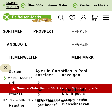
MARKT
springen
Zur Hauptnavigation springen
Über 500× in deiner Nähe
Kostenlose Marktab
SUCHEN
SORTIMENT
PROSPEKT
MARKEN
ANGEBOTE
MAGAZIN
THEMENWELTEN
MEIN MARKT
Alles in Garten
Alles in Pool
Garten
anzeigen
anzeigen
MARKT SUCHEN
Grill
Sommer-Sale: Bis zu 50 % Rabatt. Schnell zugreifen!
Aufstellpools
Pool
& Whirlpools
Pflanze
HAUS & WOHNEN
BRENNSTOFFE & KAMINZUBEHÖR
Gartenmaschinen &
Planschbecken
Forstbedarf
Haustier