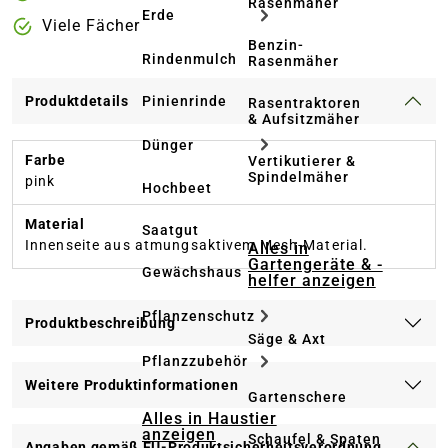
Rasenmäher
Erde
Viele Fächer
Benzin-
Rindenmulch
Rasenmäher
Pinienrinde
Produktdetails
Rasentraktoren
& Aufsitzmäher
Dünger
Farbe
Vertikutierer &
Spindelmäher
pink
Hochbeet
Material
Saatgut
Innenseite aus atmungsaktivem Mesh-Material.
Alles in
Gartengeräte & -
Gewächshaus
helfer anzeigen
Pflanzenschutz
Produktbeschreibung
Säge & Axt
Pflanzzubehör
Weitere Produktinformationen
Gartenschere
Alles in Haustier
anzeigen
Schaufel & Spaten
Angaben gemäß EU-Produktsicherheitsverordnung