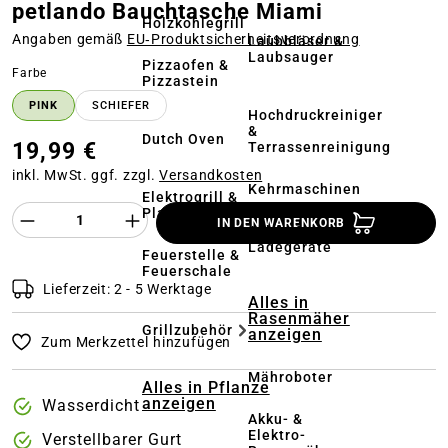
petlando Bauchtasche Miami
Holzkohlegrill
Angaben gemäß
EU‑Produktsicherheitsverordnung
Laubbläser &
Laubsauger
Pizzaofen &
auswählen
Farbe
Pizzastein
PINK
SCHIEFER
Hochdruckreiniger
&
Dutch Oven
19,99 €
Terrassenreinigung
inkl. MwSt. ggf. zzgl.
Versandkosten
Kehrmaschinen
Elektrogrill &
Produkt Anzahl des Produktes "%product%
Plancha
IN DEN WARENKORB
Akkus &
Ladegeräte
Feuerstelle &
Feuerschale
Lieferzeit: 2 - 5 Werktage
Alles in
Rasenmäher
Grillzubehör
anzeigen
Zum Merkzettel hinzufügen
Mähroboter
Alles in Pflanze
anzeigen
Wasserdicht
Akku- &
Elektro-
Verstellbarer Gurt