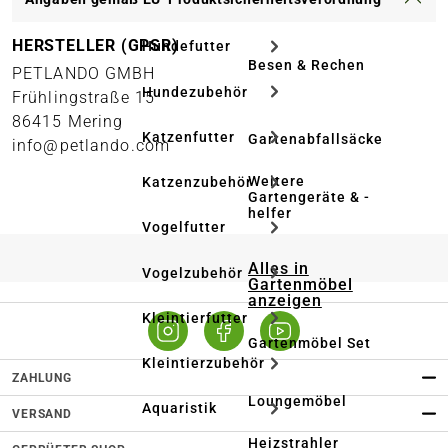
HERSTELLER (GPSR)
Hundefutter
Besen & Rechen
PETLANDO GMBH
Hundezubehör
Frühlingstraße 15
86415 Mering
Katzenfutter
Gartenabfallsäcke
info@petlando.com
Weitere
Katzenzubehör
Gartengeräte & -
helfer
Vogelfutter
Alles in
Vogelzubehör
Gartenmöbel
anzeigen
Kleintierfutter
Gartenmöbel Set
Kleintierzubehör
ZAHLUNG
Loungemöbel
Aquaristik
VERSAND
Heizstrahler