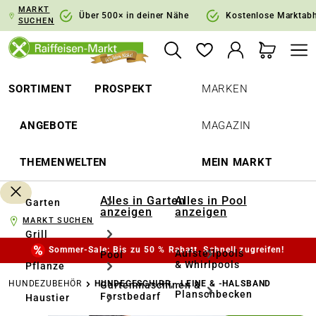
MARKT
springen
Zur Hauptnavigation springen
Über 500× in deiner Nähe
Kostenlose Marktab
SUCHEN
SORTIMENT
PROSPEKT
MARKEN
ANGEBOTE
MAGAZIN
THEMENWELTEN
MEIN MARKT
Alles in Garten
Alles in Pool
Garten
anzeigen
anzeigen
MARKT SUCHEN
Grill
Sommer-Sale: Bis zu 50 % Rabatt. Schnell zugreifen!
Aufstellpools
Pool
& Whirlpools
Pflanze
HUNDEZUBEHÖR
HUNDEGESCHIRR, -LEINE & -HALSBAND
Gartenmaschinen &
Planschbecken
Forstbedarf
Haustier