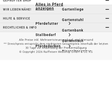
GEPRÜFTER SHOP
Alles in Pferd
anzeigen
Gartenliege
WIR LEBEN NÄHE!
HILFE & SERVICE
Gartenstuhl
Pferdefutter
RECHTLICHES & INFO
Gartenbank
Stallbedarf
Alle Preise inkl. Mehrwertsteuer und ggf. zzgl. Versand
Gartentisch
** Streichpreis entspricht dem niedrigsten Gesamtpreis innerhalb der letzten
Pferdedecken
30 Tage vor Anwendung der Preisermäßigung
Bierzeltgarnitur
© Copyright 2026 Raiffeisen Webshop GmbH & Co. KG
Reitsportzubehör
Sonnen- &
Sichtschutz
Longieren &
Bodenarbeiten
Pavillon
Wellness &
Regeneration
Campingmöbel
Gartenmöbelzubehör
Pferdepflege
Gartendekoration & -
Reitbekleidung
beleuchtung