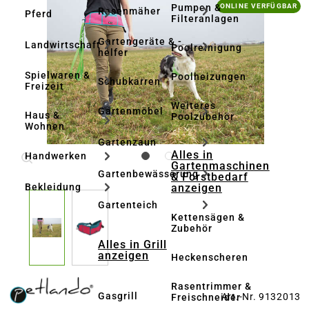
Bildergalerie überspringen
Pumpen &
ONLINE VERFÜGBAR
Rasenmäher
Pferd
Filteranlagen
Gartengeräte & -
Landwirtschaft
Poolreinigung
helfer
Spielwaren &
Poolheizungen
Schubkarren
Freizeit
Weiteres
Gartenmöbel
Haus &
Poolzubehör
Wohnen
Gartenzaun
Alles in
Handwerken
Gartenmaschinen
Gartenbewässerung
& Forstbedarf
anzeigen
Bekleidung
Gartenteich
Kettensägen &
Zubehör
Alles in Grill
anzeigen
Heckenscheren
Rasentrimmer &
Gasgrill
Art.-Nr. 9132013
Freischneider