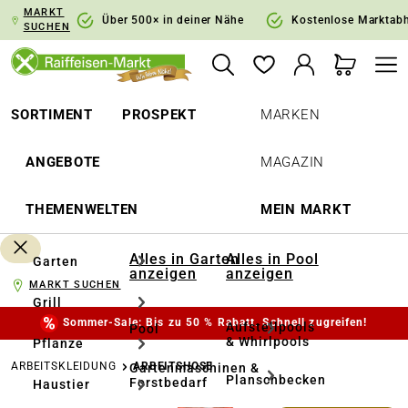
MARKT
springen
Zur Hauptnavigation springen
Über 500× in deiner Nähe
Kostenlose Marktab
SUCHEN
SORTIMENT
PROSPEKT
MARKEN
ANGEBOTE
MAGAZIN
THEMENWELTEN
MEIN MARKT
Alles in Garten
Alles in Pool
Garten
anzeigen
anzeigen
MARKT SUCHEN
Grill
Sommer-Sale: Bis zu 50 % Rabatt. Schnell zugreifen!
Aufstellpools
Pool
& Whirlpools
Pflanze
ARBEITSKLEIDUNG
ARBEITSHOSE
Gartenmaschinen &
Planschbecken
Forstbedarf
Haustier