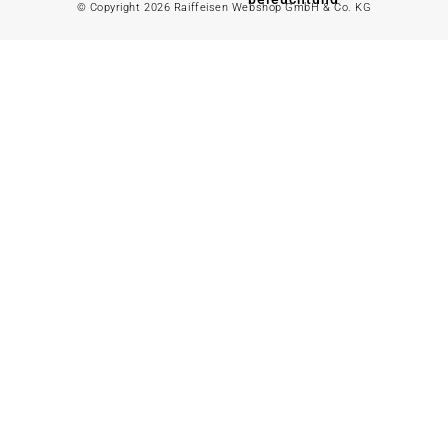
© Copyright 2026 Raiffeisen Webshop GmbH & Co. KG
Gartenhaus
Alles in
Landwirtschaft
anzeigen
Alles in Gartenzaun
anzeigen
Geflügelfutter
Hühnerhaltung
Doppelstabmattenzaun
Weidezaun
Gartentor
Rinder- &
Gartenzaunzubehör
Schweinefutter
Alles in
Schaf- &
Gartenbewässerung
Ziegenfutter
anzeigen
Kleintierhaltung
Gartenschlauch
Nutztierhaltung
Regentonne