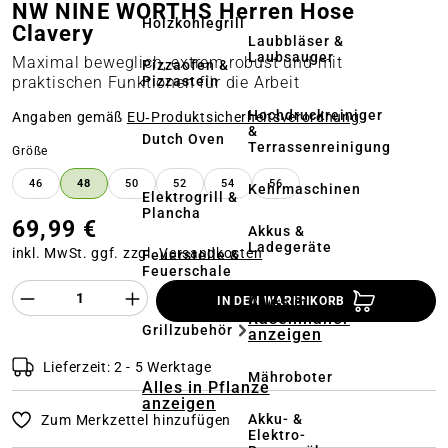
NW NINE WORTHS Herren Hose
Holzkohlegrill
Clavery
Laubbläser &
Laubsauger
Maximal beweglich, extrem robust und mit
Pizzaofen &
Pizzastein
praktischen Funktionen für die Arbeit
Hochdruckreiniger
Angaben gemäß
EU‑Produktsicherheitsverordnung
&
Dutch Oven
Terrassenreinigung
auswählen
Größe
46
48
50
52
54
56
Kehrmaschinen
Elektrogrill &
Plancha
69,99 €
Akkus &
Ladegeräte
inkl. MwSt. ggf. zzgl.
Versandkosten
Feuerstelle &
Feuerschale
Produkt Anzahl des Produktes "%product%
Alles in
IN DEN WARENKORB
Rasenmäher
Grillzubehör
anzeigen
Lieferzeit: 2 - 5 Werktage
Mähroboter
Alles in Pflanze
anzeigen
Akku- &
Zum Merkzettel hinzufügen
Elektro-