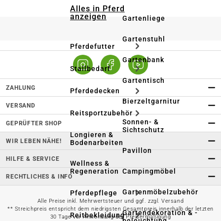
Alles in Pferd
anzeigen
Gartenliege
Gartenstuhl
Pferdefutter
Gartenbank
Stallbedarf
Gartentisch
ZAHLUNG
Pferdedecken
Bierzeltgarnitur
VERSAND
Reitsportzubehör
Sonnen- &
GEPRÜFTER SHOP
Sichtschutz
Longieren &
WIR LEBEN NÄHE!
Bodenarbeiten
Pavillon
HILFE & SERVICE
Wellness &
Regeneration
Campingmöbel
RECHTLICHES & INFO
Gartenmöbelzubehör
Pferdepflege
Alle Preise inkl. Mehrwertsteuer und ggf. zzgl. Versand
** Streichpreis entspricht dem niedrigsten Gesamtpreis innerhalb der letzten
Gartendekoration & -
Reitbekleidung
30 Tage vor Anwendung der Preisermäßigung
beleuchtung