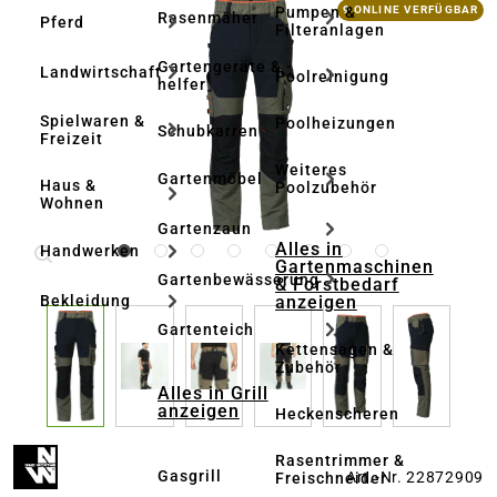
Bildergalerie überspringen
Pumpen &
9 ONLINE VERFÜGBAR
Rasenmäher
Pferd
Filteranlagen
Gartengeräte & -
Landwirtschaft
Poolreinigung
helfer
Spielwaren &
Poolheizungen
Schubkarren
Freizeit
Weiteres
Gartenmöbel
Haus &
Poolzubehör
Wohnen
Gartenzaun
Alles in
Handwerken
Gartenmaschinen
Gartenbewässerung
& Forstbedarf
anzeigen
Bekleidung
Gartenteich
Kettensägen &
Zubehör
Alles in Grill
anzeigen
Heckenscheren
Rasentrimmer &
Gasgrill
Art.-Nr. 22872909
Freischneider