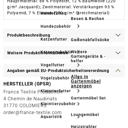
Hauptmaterial: 88 % Polyester, 12 % Baumwolle (220
g/m² Jacquard); Zweitmaterial: Verstärkungen 93 %
Polyamid, 7 % Elastan (230 g/m² Stretchmaterial)
Hundefutter
Besen & Rechen
Hundezubehör
Produktbeschreibung
Katzenfutter
Gartenabfallsäcke
Weitere
Katzenzubehör
Weitere Produktinformationen
Gartengeräte & -
helfer
Vogelfutter
Angaben gemäß EU-Produktsicherheitsverordnung
Alles in
Vogelzubehör
Gartenmöbel
HERSTELLER (GPSR)
anzeigen
Kleintierfutter
France Textile Production
Gartenmöbel Set
4 Chemin de Naudinats
Kleintierzubehör
31770 COLOMIERS
order@france-textile.com
Loungemöbel
Aquaristik
Heizstrahler