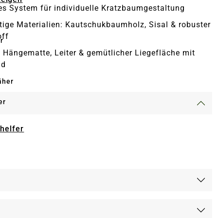
s System für individuelle Kratzbaumgestaltung
ige Materialien: Kautschukbaumholz, Sisal & robuster
off
r
e Hängematte, Leiter & gemütlicher Liegefläche mit
nd
äher
er
-helfer