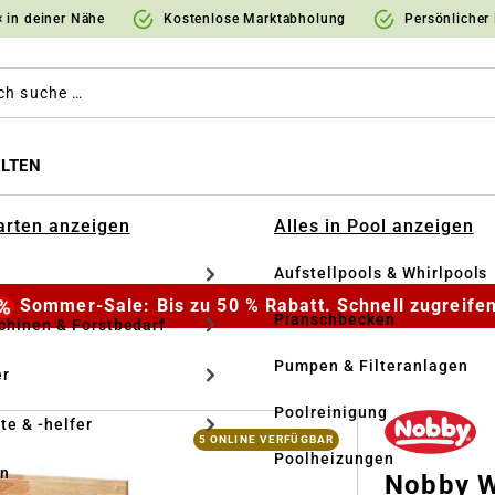
 in deiner Nähe
Kostenlose Marktabholung
Persönlicher
LTEN
Garten anzeigen
Alles in Pool anzeigen
Aufstellpools & Whirlpools
Sommer-Sale: Bis zu 50 % Rabatt. Schnell zugreifen
Planschbecken
hinen & Forstbedarf
Pumpen & Filteranlagen
r
Poolreinigung
te & -helfer
5 ONLINE VERFÜGBAR
Poolheizungen
en
Nobby W