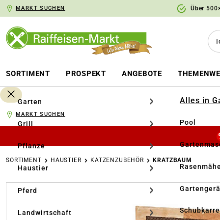
MARKT SUCHEN
Über 500×
springen
Zur Hauptnavigation springen
SORTIMENT
PROSPEKT
ANGEBOTE
THEMENWE
Alles in 
Garten
MARKT SUCHEN
Pool
Grill
Gartenmasc
Pflanze
SORTIMENT
HAUSTIER
KATZENZUBEHÖR
KRATZBAUM
Rasenmähe
Haustier
Bildergalerie überspringen
Gartengerä
Pferd
Schubkarr
Landwirtschaft