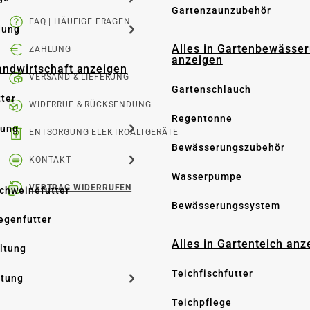
Gartenzaunzubehör
FAQ | HÄUFIGE FRAGEN
dung
Alles in Gartenbewässe
ZAHLUNG
anzeigen
Landwirtschaft anzeigen
VERSAND & LIEFERUNG
Gartenschlauch
tter
WIDERRUF & RÜCKSENDUNG
Regentonne
tung
ENTSORGUNG ELEKTROALTGERÄTE
Bewässerungszubehör
KONTAKT
Wasserpumpe
VERTRAG WIDERRUFEN
Schweinefutter
Bewässerungssystem
iegenfutter
Alles in Gartenteich anz
altung
Teichfischfutter
ltung
Teichpflege