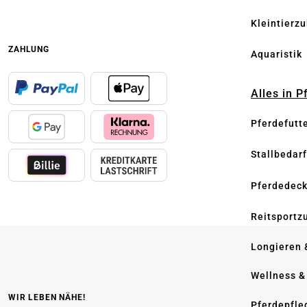
Kleintierz
ZAHLUNG
Aquaristik
Alles in 
Pferdefutt
Stallbedarf
Pferdedec
Reitsportz
Longieren 
Wellness &
WIR LEBEN NÄHE!
Pferdepfle