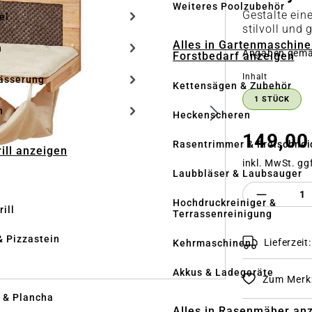
Weiteres Poolzubehör
Gestalte eine
el
stilvoll un
Alles in Gartenmaschine
n
Angaben gem
Forstbedarf anzeigen
auswähle
Inhalt
ässerung
Kettensägen & Zubehör
1 STÜCK
h
Heckenscheren
149,00
Rasentrimmer & Freischnei
rill anzeigen
inkl. MwSt. gg
Laubbläser & Laubsauger
Produkt 
Hochdruckreiniger &
ill
Terrassenreinigung
& Pizzastein
Lieferzeit
Kehrmaschinen
n
Akkus & Ladegeräte
Zum Merkz
l & Plancha
Alles in Rasenmäher an