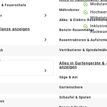
Modulare
e & Feuerschale
Mähroboter
Hochwert
ör
Möbelst
Akku- & Elektro-Rasenmähe
Inklusiv
Pflanze anzeigen
Benzin-Rasenmäher
Rückwa
Rasentraktoren & Aufsitzm
Vertikutierer & Spindelmäh
ch
e
Alles in Gartengeräte & 
anzeigen
Säge & Axt
Gartenschere
Schaufel & Spaten
us