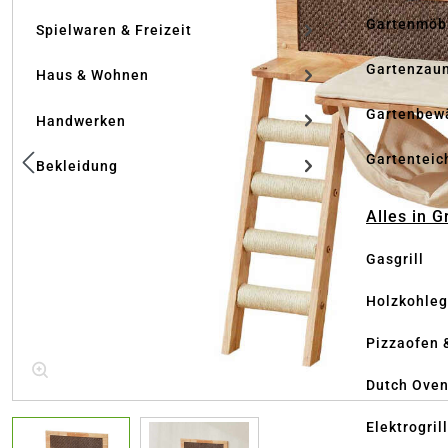
Gartenmöb
Spielwaren & Freizeit
Gartenzau
Haus & Wohnen
Gartenbew
Handwerken
Gartenteic
Bekleidung
Alles in G
Gasgrill
Holzkohlegr
Pizzaofen 
Dutch Ove
Elektrogril