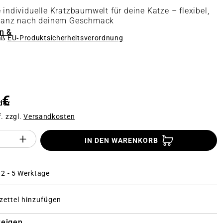
 individuelle Kratzbaumwelt für deine Katze – flexibel,
d ganz nach deinem Geschmack
n &
äß
EU‑Produktsicherheitsverordnung
n
 €
der
f. zzgl.
Versandkosten
Anzahl des Produktes "%product%": Gi
IN DEN WARENKORB
: 2 - 5 Werktage
ettel hinzufügen
zeigen