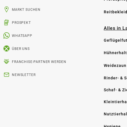
MARKT SUCHEN
Reitbeklei
PROSPEKT
Alles in 
WHATSAPP
Geflügelfu
ÜBER UNS
Hühnerhal
FRANCHISE-PARTNER WERDEN
Weidezaun
NEWSLETTER
Rinder- & 
Schaf- & Z
Kleintierh
Nutztierha
Hygiene