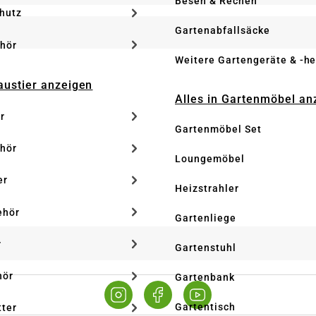
Besen & Rechen
hutz
Gartenabfallsäcke
hör
Weitere Gartengeräte & -he
Haustier anzeigen
Alles in Gartenmöbel an
r
Gartenmöbel Set
hör
Loungemöbel
er
Heizstrahler
ehör
Gartenliege
r
Gartenstuhl
hör
Gartenbank
Gartentisch
tter