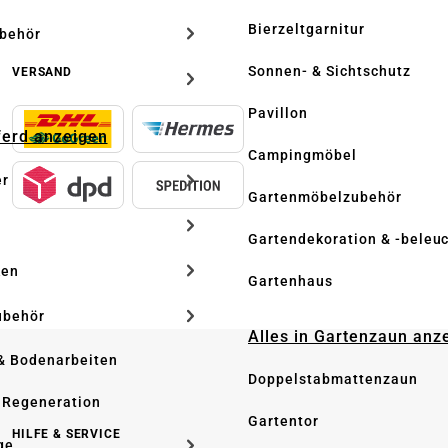
Bierzeltgarnitur
ubehör
Sonnen- & Sichtschutz
VERSAND
Pavillon
Pferd anzeigen
Campingmöbel
er
Gartenmöbelzubehör
Gartendekoration & -beleu
ken
Gartenhaus
ubehör
Alles in Gartenzaun anz
& Bodenarbeiten
Doppelstabmattenzaun
 Regeneration
Gartentor
HILFE & SERVICE
ge