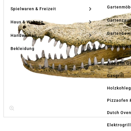
Gartenmöb
Spielwaren & Freizeit
Gartenzau
Haus & Wohnen
Gartenbew
Handwerken
Gartenteic
Bekleidung
Alles in G
Gasgrill
Holzkohlegr
Pizzaofen 
Dutch Ove
Elektrogril