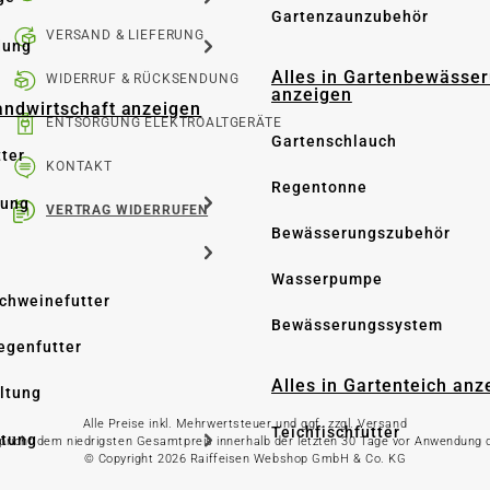
Gartenzaunzubehör
VERSAND & LIEFERUNG
dung
Alles in Gartenbewässe
WIDERRUF & RÜCKSENDUNG
anzeigen
Landwirtschaft anzeigen
ENTSORGUNG ELEKTROALTGERÄTE
Gartenschlauch
tter
KONTAKT
Regentonne
tung
VERTRAG WIDERRUFEN
Bewässerungszubehör
Wasserpumpe
Schweinefutter
Bewässerungssystem
iegenfutter
Alles in Gartenteich anz
altung
Alle Preise inkl. Mehrwertsteuer und ggf. zzgl. Versand
Teichfischfutter
ltung
spricht dem niedrigsten Gesamtpreis innerhalb der letzten 30 Tage vor Anwendung
© Copyright 2026 Raiffeisen Webshop GmbH & Co. KG
Teichpflege