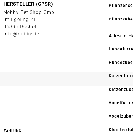
HERSTELLER (GPSR)
Pflanzensc
Nobby Pet Shop GmbH
Pflanzzube
Im Egeling 21
46395 Bocholt
info@nobby.de
Alles in 
Hundefutte
Hundezube
Katzenfutt
Katzenzub
Vogelfutte
Vogelzube
Kleintierfu
ZAHLUNG