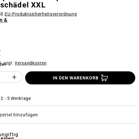
lschädel XXL
äß
EU‑Produktsicherheitsverordnung
n &
n
€
f. zzgl.
Versandkosten
der
Anzahl des Produktes "%product%": Gi
IN DEN WARENKORB
: 2 - 5 Werktage
ettel hinzufügen
ungiftig
zeigen