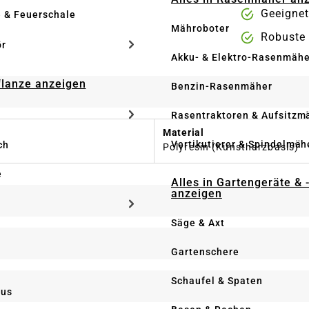
Geeignet
e & Feuerschale
Mähroboter
Robuste
ör
Akku- & Elektro-Rasenmähe
Pflanze anzeigen
Benzin-Rasenmäher
Rasentraktoren & Aufsitzm
Material
Vertikutierer & Spindelmäh
ch
Polyresin (Kunstharzbasis)
e
Alles in Gartengeräte & 
anzeigen
Säge & Axt
Gartenschere
Schaufel & Spaten
us