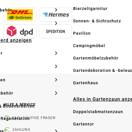
Bierzeltgarnitur
ubehör
Sonnen- & Sichtschutz
Pavillon
Pferd anzeigen
Campingmöbel
er
Gartenmöbelzubehör
Gartendekoration & -beleu
ken
Gartenhaus
ubehör
Alles in Gartenzaun anz
HILFE & SERVICE
& Bodenarbeiten
Doppelstabmattenzaun
FAQ | HÄUFIGE FRAGEN
 Regeneration
Gartentor
ZAHLUNG
ge