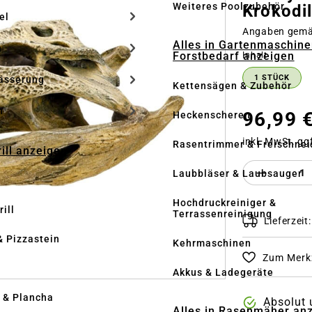
Weiteres Poolzubehör
Krokodi
el
Angaben gem
Alles in Gartenmaschine
n
Forstbedarf anzeigen
auswähle
Inhalt
1 STÜCK
ässerung
Kettensägen & Zubehör
h
96,99 
Heckenscheren
inkl. MwSt. gg
Rasentrimmer & Freischnei
rill anzeigen
Produkt 
Laubbläser & Laubsauger
Hochdruckreiniger &
ill
Terrassenreinigung
Lieferzeit
& Pizzastein
Kehrmaschinen
Zum Merkz
n
Akkus & Ladegeräte
l & Plancha
Absolut 
Alles in Rasenmäher an