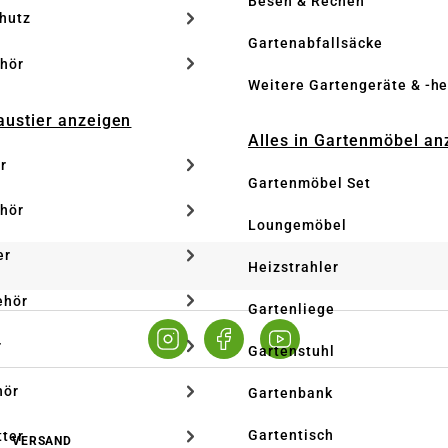
Besen & Rechen
hutz
Gartenabfallsäcke
hör
Weitere Gartengeräte & -he
Haustier anzeigen
Alles in Gartenmöbel an
r
Gartenmöbel Set
hör
Loungemöbel
er
Heizstrahler
ehör
Gartenliege
r
Gartenstuhl
hör
Gartenbank
Gartentisch
tter
VERSAND