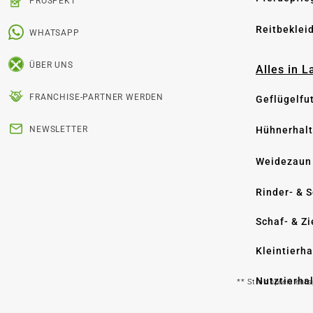
PROSPEKT
Reitbeklei
WHATSAPP
ÜBER UNS
Alles in 
FRANCHISE-PARTNER WERDEN
Geflügelfu
Hühnerhal
NEWSLETTER
Weidezaun
Rinder- & 
Schaf- & Z
Kleintierh
Nutztierha
** Streichpreis ent
Hygiene