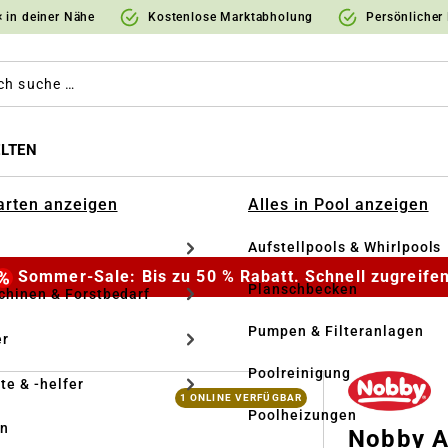
 in deiner Nähe
Kostenlose Marktabholung
Persönlicher
LTEN
Garten anzeigen
Alles in Pool anzeigen
Aufstellpools & Whirlpools
Sommer-Sale: Bis zu 50 % Rabatt. Schnell zugreifen
Planschbecken
hinen & Forstbedarf
Pumpen & Filteranlagen
r
Poolreinigung
te & -helfer
1 ONLINE VERFÜGBAR
Poolheizungen
en
Nobby A