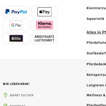
Kleintierz
Aquaristik
Alles in 
Pferdefutt
Stallbedarf
Pferdedec
Reitsportz
WIR LEBEN NÄHE!
Longieren 
Wellness &
MARKT SUCHEN
Pferdepfle