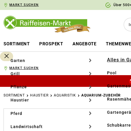
MARKT SUCHEN
Über 500×
springen
Zur Hauptnavigation springen
SORTIMENT
PROSPEKT
ANGEBOTE
THEMENWE
Alles in 
Garten
MARKT SUCHEN
Pool
Grill
Gartenmasc
Pflanze
SORTIMENT
HAUSTIER
AQUARISTIK
AQUARIUM-ZUBEHÖR
Rasenmähe
Haustier
Bildergalerie überspringen
Gartengerä
Pferd
Schubkarr
Landwirtschaft