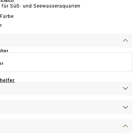
 für Süß- und Seewasseraquarien
 Farbe
r
äher
er
-helfer